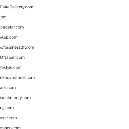
rCakeDelivery.com
.com
enceqatar.com
aApp.com
eofbusinessdfw.org
OfJapan.com
ifestyle.com
eekadventures.com
labs.com
leanchemdry.com
ing.com
acee.com
ntshop.com