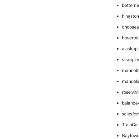
betterm
hingsto
choosea
hoverbo
alaskapo
stsmp.o
manoel
mandelae
roselyn
balance
salesfo
TrainG
Baytown