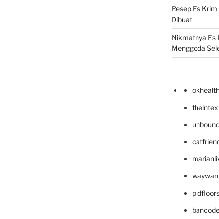
Resep Es Krim
Dibuat
Nikmatnya Es 
Menggoda Sel
okhealt
theinte
unbound
catfrien
marianli
wayward
pidfloo
bancode