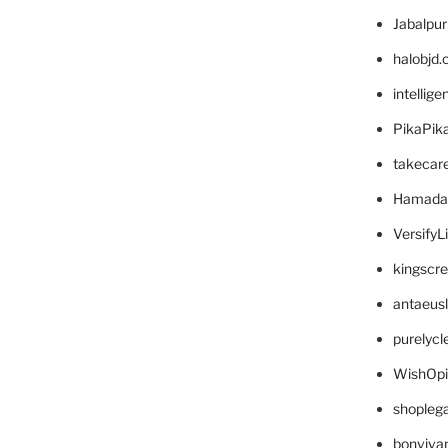
Jabalpu
halobjd
intellig
PikaPik
takecar
Hamada
VersifyL
kingscr
antaeus
purelyc
WishOp
shopleg
bonviva