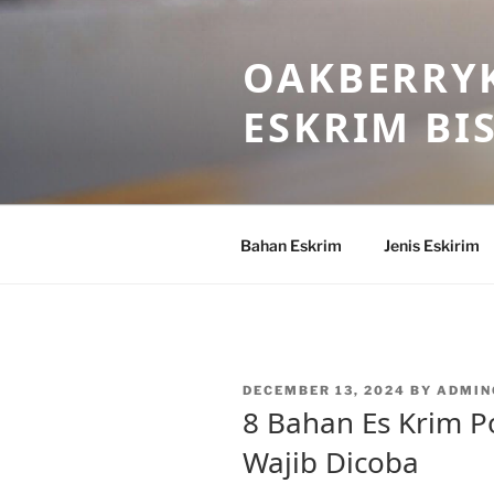
Skip
to
OAKBERRYK
content
ESKRIM BI
Bahan Eskrim
Jenis Eskirim
POSTED
DECEMBER 13, 2024
BY
ADMIN
ON
8 Bahan Es Krim Po
Wajib Dicoba