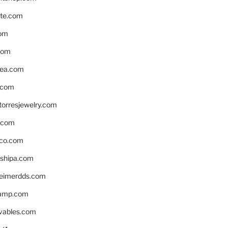
te.com
om
com
ea.com
.com
torresjewelry.com
s.com
ico.com
shipa.com
eimerdds.com
camp.com
ivables.com