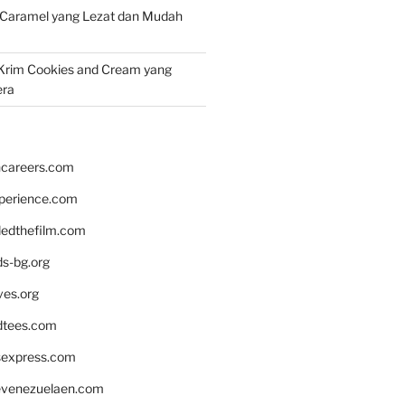
 Caramel yang Lezat dan Mudah
Krim Cookies and Cream yang
era
hcareers.com
xperience.com
edthefilm.com
ds-bg.org
ves.org
tees.com
rsexpress.com
venezuelaen.com