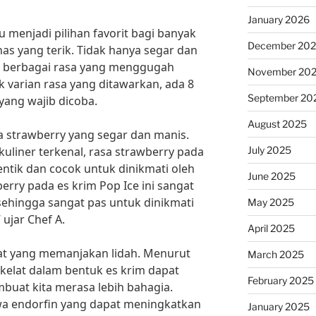
January 2026
 menjadi pilihan favorit bagi banyak
December 20
as yang terik. Tidak hanya segar dan
iki berbagai rasa yang menggugah
November 20
ak varian rasa yang ditawarkan, ada 8
September 20
 yang wajib dicoba.
August 2025
a strawberry yang segar dan manis.
July 2025
kuliner terkenal, rasa strawberry pada
tentik dan cocok untuk dinikmati oleh
June 2025
rry pada es krim Pop Ice ini sangat
 sehingga sangat pas untuk dinikmati
May 2025
 ujar Chef A.
April 2025
elat yang memanjakan lidah. Menurut
March 2025
okelat dalam bentuk es krim dapat
February 2025
uat kita merasa lebih bahagia.
a endorfin yang dapat meningkatkan
January 2025