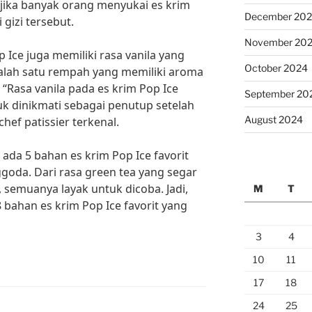
n jika banyak orang menyukai es krim
December 20
i gizi tersebut.
November 20
 Ice juga memiliki rasa vanila yang
October 2024
 salah satu rempah yang memiliki aroma
Rasa vanila pada es krim Pop Ice
September 20
k dinikmati sebagai penutup setelah
August 2024
ef patissier terkenal.
h ada 5 bahan es krim Pop Ice favorit
goda. Dari rasa green tea yang segar
 semuanya layak untuk dicoba. Jadi,
M
T
 bahan es krim Pop Ice favorit yang
3
4
10
11
17
18
24
25