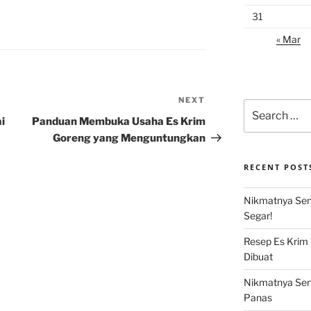
31
« Mar
NEXT
Next
Search
Post
for:
i
Panduan Membuka Usaha Es Krim
Goreng yang Menguntungkan
RECENT POST
Nikmatnya Sens
Segar!
Resep Es Krim
Dibuat
Nikmatnya Sens
Panas