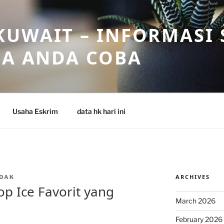
UWAIT – INFORMASI 
SA ANDA COBA
Usaha Eskrim
data hk hari ini
ARCHIVES
OAK
p Ice Favorit yang
March 2026
February 2026