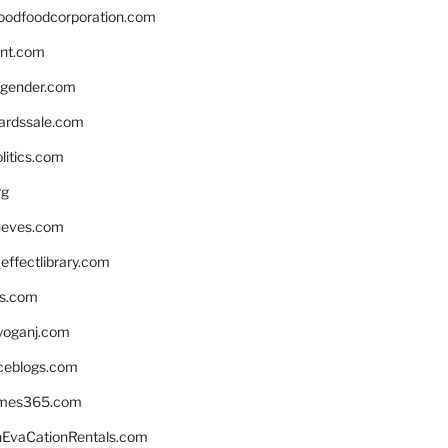
oodfoodcorporation.com
nnt.com
gender.com
ardssale.com
litics.com
rg
neves.com
ffectlibrary.com
ns.com
yoganj.com
rceblogs.com
ames365.com
EvaCationRentals.com