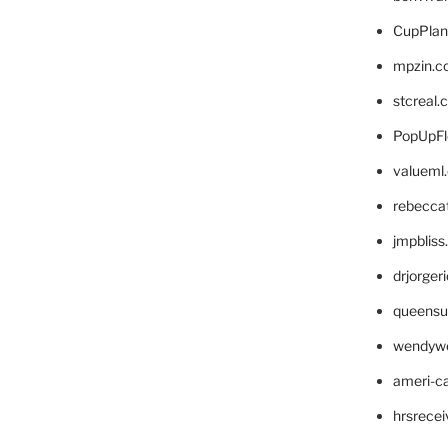
CupPlan
mpzin.c
stcreal.
PopUpFl
valueml
rebecca
jmpblis
drjorger
queensu
wendyw
ameri-
hrsrece