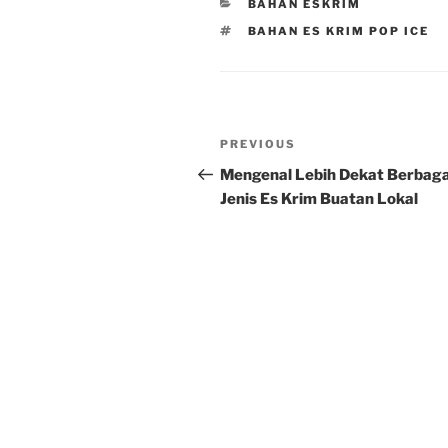
CATEGORIES
BAHAN ESKRIM
TAGS
BAHAN ES KRIM POP ICE
Post
Previous
PREVIOUS
navigation
Post
Mengenal Lebih Dekat Berbaga
Jenis Es Krim Buatan Lokal