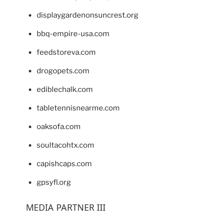
displaygardenonsuncrest.org
bbq-empire-usa.com
feedstoreva.com
drogopets.com
ediblechalk.com
tabletennisnearme.com
oaksofa.com
soultacohtx.com
capishcaps.com
gpsyfl.org
MEDIA PARTNER III