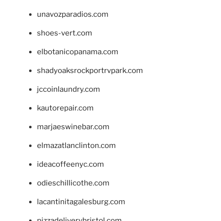
unavozparadios.com
shoes-vert.com
elbotanicopanama.com
shadyoaksrockportrvpark.com
jccoinlaundry.com
kautorepair.com
marjaeswinebar.com
elmazatlanclinton.com
ideacoffeenyc.com
odieschillicothe.com
lacantinitagalesburg.com
pizzadeliverybristol.com