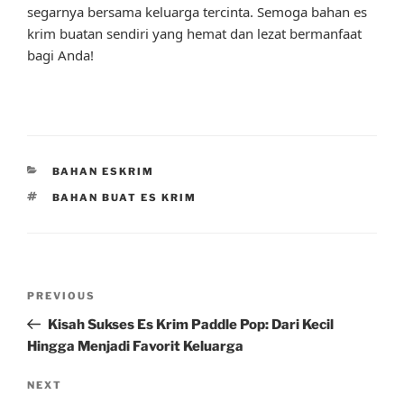
segarnya bersama keluarga tercinta. Semoga bahan es
krim buatan sendiri yang hemat dan lezat bermanfaat
bagi Anda!
CATEGORIES
BAHAN ESKRIM
TAGS
BAHAN BUAT ES KRIM
Post
Previous
PREVIOUS
navigation
Post
Kisah Sukses Es Krim Paddle Pop: Dari Kecil
Hingga Menjadi Favorit Keluarga
Next
NEXT