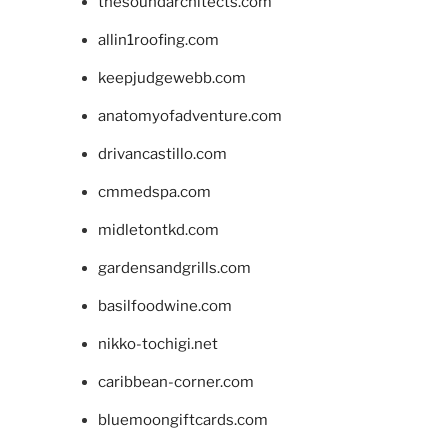
thesoundarchitects.com
allin1roofing.com
keepjudgewebb.com
anatomyofadventure.com
drivancastillo.com
cmmedspa.com
midletontkd.com
gardensandgrills.com
basilfoodwine.com
nikko-tochigi.net
caribbean-corner.com
bluemoongiftcards.com