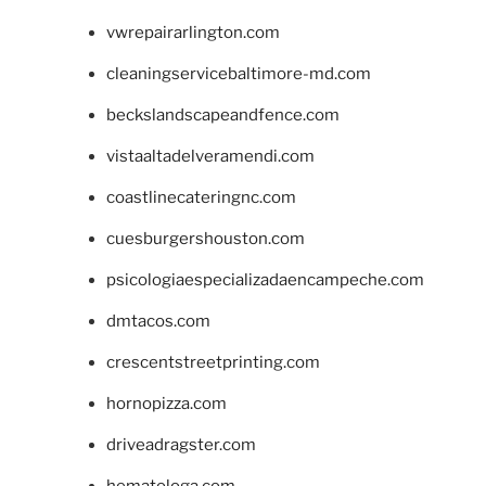
vwrepairarlington.com
cleaningservicebaltimore-md.com
beckslandscapeandfence.com
vistaaltadelveramendi.com
coastlinecateringnc.com
cuesburgershouston.com
psicologiaespecializadaencampeche.com
dmtacos.com
crescentstreetprinting.com
hornopizza.com
driveadragster.com
hematologa.com