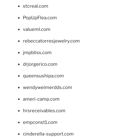
stcreal.com
PopUpFlea.com
valueml.com
rebeccatorresjewelry.com
jmpbliss.com
drjorgerico.com
queensushipa.com
wendyweimerdds.com
ameri-camp.com
hrsreceivables.com
empconst1.com
cinderella-support.com