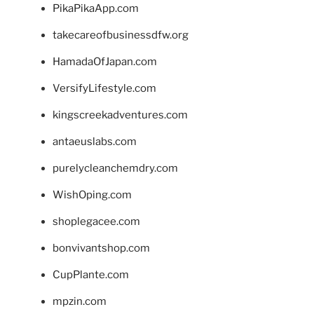
PikaPikaApp.com
takecareofbusinessdfw.org
HamadaOfJapan.com
VersifyLifestyle.com
kingscreekadventures.com
antaeuslabs.com
purelycleanchemdry.com
WishOping.com
shoplegacee.com
bonvivantshop.com
CupPlante.com
mpzin.com