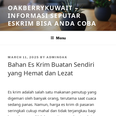
Skip
OAKBERRYKUWAIT –
to
INFORMASI SEPUTAR
content
ESKRIM BISA ANDA COBA
Menu
POSTED
MARCH 11, 2025
BY
ADMINOAK
ON
Bahan Es Krim Buatan Sendiri
yang Hemat dan Lezat
Es krim adalah salah satu makanan penutup yang
digemari oleh banyak orang, terutama saat cuaca
sedang panas. Namun, harga es krim di pasaran
seringkali cukup mahal dan tidak terjangkau bagi