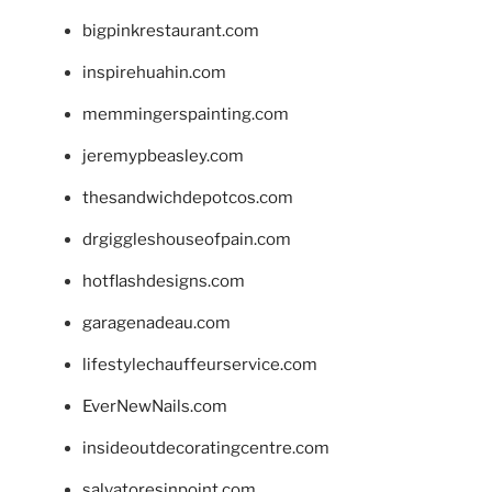
bigpinkrestaurant.com
inspirehuahin.com
memmingerspainting.com
jeremypbeasley.com
thesandwichdepotcos.com
drgiggleshouseofpain.com
hotflashdesigns.com
garagenadeau.com
lifestylechauffeurservice.com
EverNewNails.com
insideoutdecoratingcentre.com
salvatoresinpoint.com