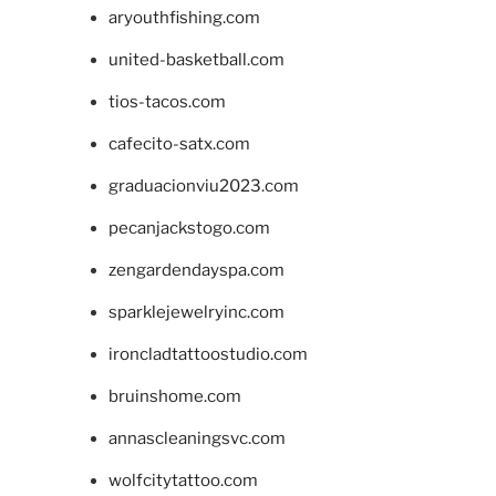
aryouthfishing.com
united-basketball.com
tios-tacos.com
cafecito-satx.com
graduacionviu2023.com
pecanjackstogo.com
zengardendayspa.com
sparklejewelryinc.com
ironcladtattoostudio.com
bruinshome.com
annascleaningsvc.com
wolfcitytattoo.com