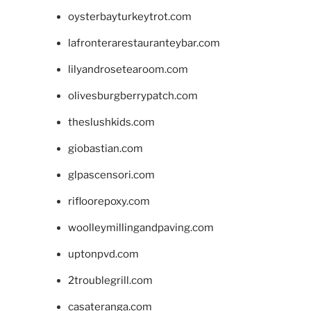
oysterbayturkeytrot.com
lafronterarestauranteybar.com
lilyandrosetearoom.com
olivesburgberrypatch.com
theslushkids.com
giobastian.com
glpascensori.com
rifloorepoxy.com
woolleymillingandpaving.com
uptonpvd.com
2troublegrill.com
casateranga.com