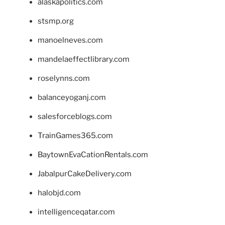
alaskapolitics.com
stsmp.org
manoelneves.com
mandelaeffectlibrary.com
roselynns.com
balanceyoganj.com
salesforceblogs.com
TrainGames365.com
BaytownEvaCationRentals.com
JabalpurCakeDelivery.com
halobjd.com
intelligenceqatar.com