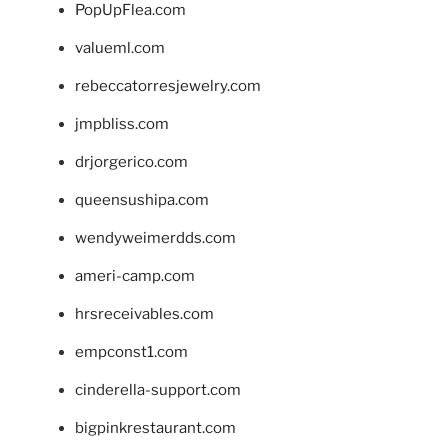
PopUpFlea.com
valueml.com
rebeccatorresjewelry.com
jmpbliss.com
drjorgerico.com
queensushipa.com
wendyweimerdds.com
ameri-camp.com
hrsreceivables.com
empconst1.com
cinderella-support.com
bigpinkrestaurant.com