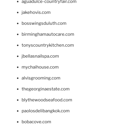
aguadulce-countryfair.com
jakehovis.com
bosswingsduluth.com
birminghamautocare.com
tonyscountrykitchen.com
jbellasnailspa.com
mychaihouse.com
alvisgrooming.com
thegeorginaestate.com
blythewoodseafood.com
paolosdelibangkok.com
bobacove.com