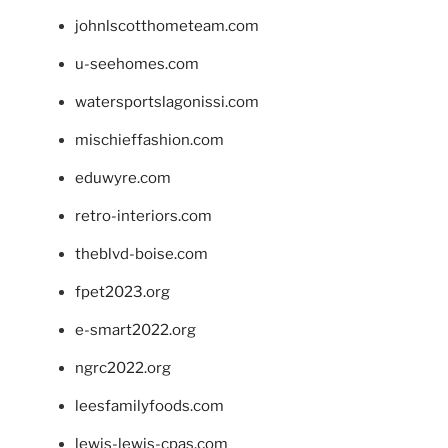
johnlscotthometeam.com
u-seehomes.com
watersportslagonissi.com
mischieffashion.com
eduwyre.com
retro-interiors.com
theblvd-boise.com
fpet2023.org
e-smart2022.org
ngrc2022.org
leesfamilyfoods.com
lewis-lewis-cpas.com