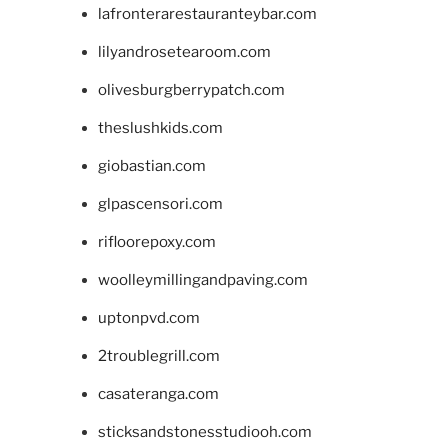
lafronterarestauranteybar.com
lilyandrosetearoom.com
olivesburgberrypatch.com
theslushkids.com
giobastian.com
glpascensori.com
rifloorepoxy.com
woolleymillingandpaving.com
uptonpvd.com
2troublegrill.com
casateranga.com
sticksandstonesstudiooh.com