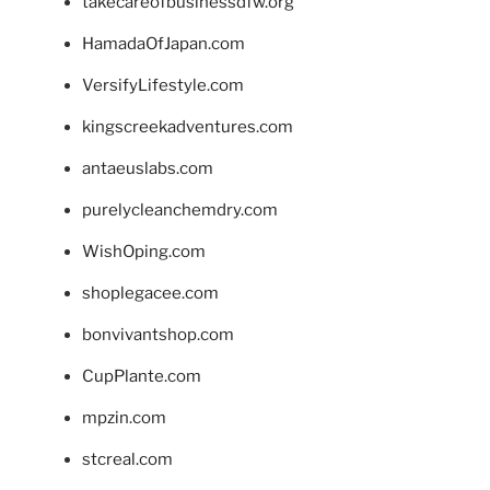
takecareofbusinessdfw.org
HamadaOfJapan.com
VersifyLifestyle.com
kingscreekadventures.com
antaeuslabs.com
purelycleanchemdry.com
WishOping.com
shoplegacee.com
bonvivantshop.com
CupPlante.com
mpzin.com
stcreal.com