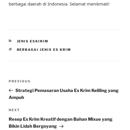
berbagai daerah di Indonesia. Selamat menikmati!
CATEGORIES
JENIS ESKIRIM
TAGS
BERBAGAI JENIS ES KRIM
Post
Previous
PREVIOUS
navigation
Post
Strategi Pemasaran Usaha Es Krim Keliling yang
Ampuh
Next
NEXT
Post
Resep Es Krim Kreatif dengan Bahan Mixue yang
Bikin Lidah Bergoyang