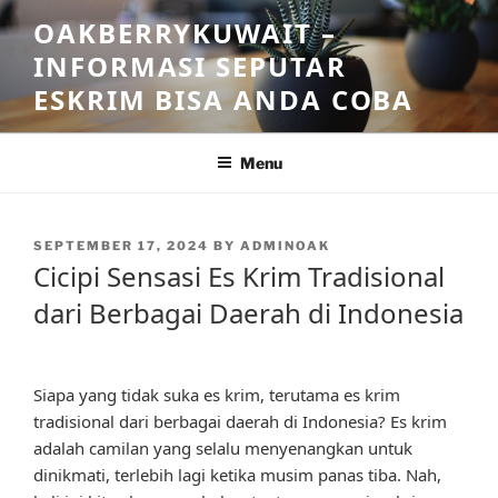
Skip
OAKBERRYKUWAIT –
to
INFORMASI SEPUTAR
content
ESKRIM BISA ANDA COBA
Menu
POSTED
SEPTEMBER 17, 2024
BY
ADMINOAK
ON
Cicipi Sensasi Es Krim Tradisional
dari Berbagai Daerah di Indonesia
Siapa yang tidak suka es krim, terutama es krim
tradisional dari berbagai daerah di Indonesia? Es krim
adalah camilan yang selalu menyenangkan untuk
dinikmati, terlebih lagi ketika musim panas tiba. Nah,