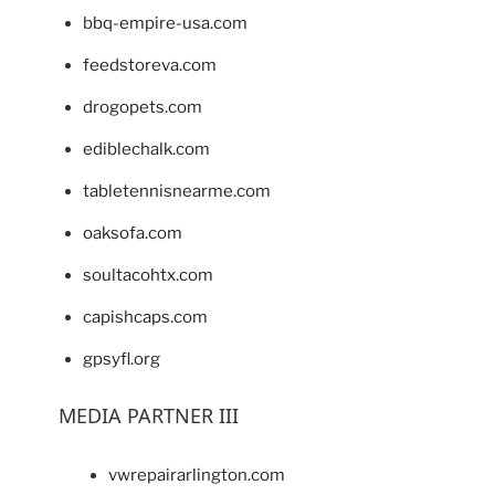
bbq-empire-usa.com
feedstoreva.com
drogopets.com
ediblechalk.com
tabletennisnearme.com
oaksofa.com
soultacohtx.com
capishcaps.com
gpsyfl.org
MEDIA PARTNER III
vwrepairarlington.com