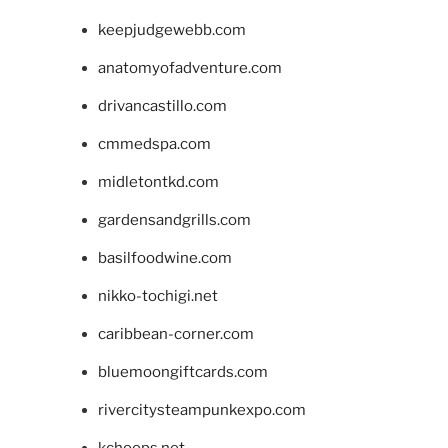
keepjudgewebb.com
anatomyofadventure.com
drivancastillo.com
cmmedspa.com
midletontkd.com
gardensandgrills.com
basilfoodwine.com
nikko-tochigi.net
caribbean-corner.com
bluemoongiftcards.com
rivercitysteampunkexpo.com
kchoops.net