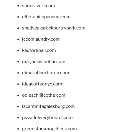
shoes-vert.com
elbotanicopanama.com
shadyoaksrockportrvpark.com
jccoinlaundry.com
kautorepair.com
marjaeswinebar.com
elmazatlanclinton.com
ideacoffeenyc.com
odieschillicothe.com
lacantinitagalesburg.com
pizzadeliverybristol.com
greenstarsmogcheck.com