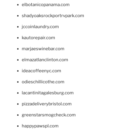
elbotanicopanama.com
shadyoaksrockportrvpark.com
jccoinlaundry.com
kautorepair.com
marjaeswinebar.com
elmazatlanclinton.com
ideacoffeenyc.com
odieschillicothe.com
lacantinitagalesburg.com
pizzadeliverybristol.com
greenstarsmogcheck.com
happypawspl.com