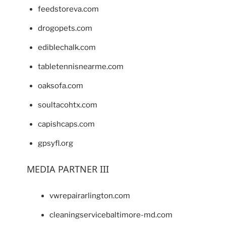
feedstoreva.com
drogopets.com
ediblechalk.com
tabletennisnearme.com
oaksofa.com
soultacohtx.com
capishcaps.com
gpsyfl.org
MEDIA PARTNER III
vwrepairarlington.com
cleaningservicebaltimore-md.com