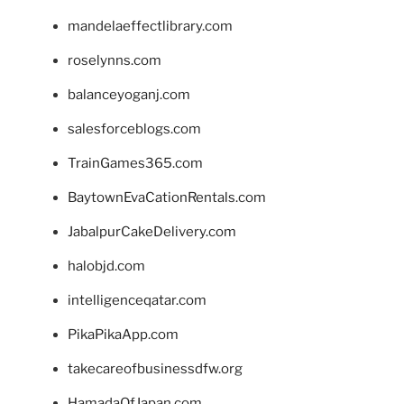
mandelaeffectlibrary.com
roselynns.com
balanceyoganj.com
salesforceblogs.com
TrainGames365.com
BaytownEvaCationRentals.com
JabalpurCakeDelivery.com
halobjd.com
intelligenceqatar.com
PikaPikaApp.com
takecareofbusinessdfw.org
HamadaOfJapan.com