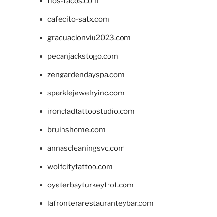
tios-tacos.com
cafecito-satx.com
graduacionviu2023.com
pecanjackstogo.com
zengardendayspa.com
sparklejewelryinc.com
ironcladtattoostudio.com
bruinshome.com
annascleaningsvc.com
wolfcitytattoo.com
oysterbayturkeytrot.com
lafronterarestauranteybar.com