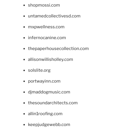
shopmossi.com
untamedcollectivesd.com
mxpwellness.com
infernocanine.com
thepaperhousecollection.com
allisonwillisholley.com
solslite.org
portwayinn.com
djmaddogmusic.com
thesoundarchitects.com
allin1roofing.com
keepjudgewebb.com