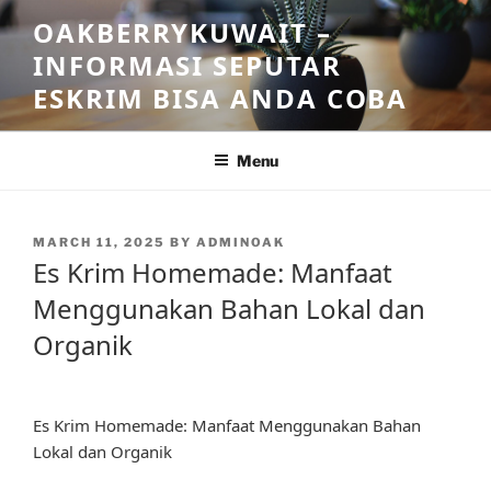
Skip
OAKBERRYKUWAIT –
to
INFORMASI SEPUTAR
content
ESKRIM BISA ANDA COBA
Menu
POSTED
MARCH 11, 2025
BY
ADMINOAK
ON
Es Krim Homemade: Manfaat
Menggunakan Bahan Lokal dan
Organik
Es Krim Homemade: Manfaat Menggunakan Bahan
Lokal dan Organik