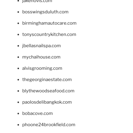
jakehovis.com
bosswingsduluth.com
birminghamautocare.com
tonyscountrykitchen.com
jbellasnailspa.com
mychaihouse.com
alvisgrooming.com
thegeorginaestate.com
blythewoodseafood.com
paolosdelibangkok.com
bobacove.com
phoone24brookfield.com