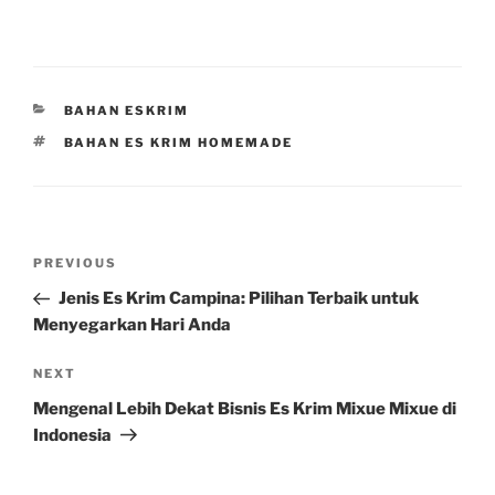
CATEGORIES
BAHAN ESKRIM
TAGS
BAHAN ES KRIM HOMEMADE
Post
Previous
PREVIOUS
navigation
Post
Jenis Es Krim Campina: Pilihan Terbaik untuk
Menyegarkan Hari Anda
Next
NEXT
Post
Mengenal Lebih Dekat Bisnis Es Krim Mixue Mixue di
Indonesia