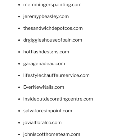
memmingerspainting.com
jeremypbeasley.com
thesandwichdepotcos.com
drgiggleshouseofpain.com
hotflashdesigns.com
garagenadeau.com
lifestylechauffeurservice.com
EverNewNails.com
insideoutdecoratingcentre.com
salvatoresinpoint.com
jovialfloralco.com
johnlscotthometeam.com