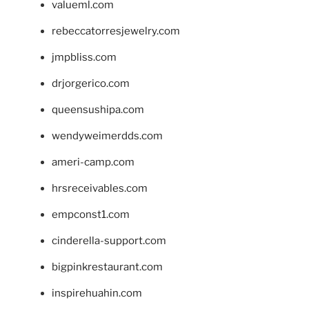
valueml.com
rebeccatorresjewelry.com
jmpbliss.com
drjorgerico.com
queensushipa.com
wendyweimerdds.com
ameri-camp.com
hrsreceivables.com
empconst1.com
cinderella-support.com
bigpinkrestaurant.com
inspirehuahin.com