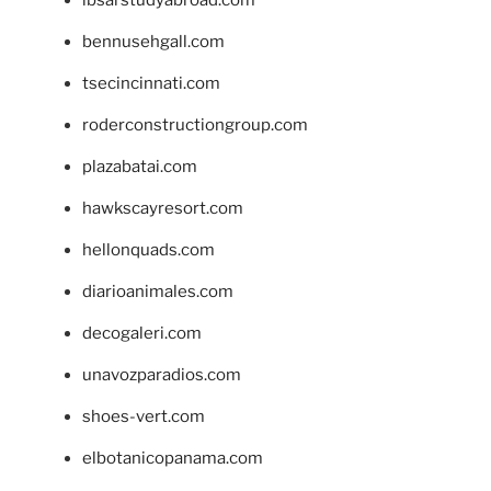
ibsarstudyabroad.com
bennusehgall.com
tsecincinnati.com
roderconstructiongroup.com
plazabatai.com
hawkscayresort.com
hellonquads.com
diarioanimales.com
decogaleri.com
unavozparadios.com
shoes-vert.com
elbotanicopanama.com