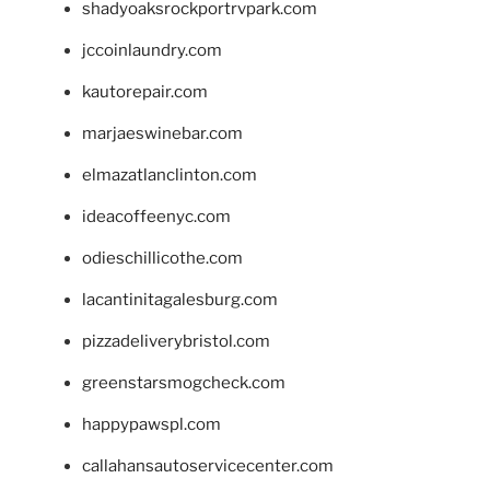
shadyoaksrockportrvpark.com
jccoinlaundry.com
kautorepair.com
marjaeswinebar.com
elmazatlanclinton.com
ideacoffeenyc.com
odieschillicothe.com
lacantinitagalesburg.com
pizzadeliverybristol.com
greenstarsmogcheck.com
happypawspl.com
callahansautoservicecenter.com