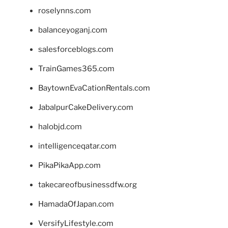
roselynns.com
balanceyoganj.com
salesforceblogs.com
TrainGames365.com
BaytownEvaCationRentals.com
JabalpurCakeDelivery.com
halobjd.com
intelligenceqatar.com
PikaPikaApp.com
takecareofbusinessdfw.org
HamadaOfJapan.com
VersifyLifestyle.com