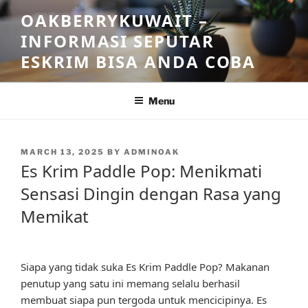
Skip
OAKBERRYKUWAIT –
to
INFORMASI SEPUTAR
content
ESKRIM BISA ANDA COBA
Menu
POSTED
MARCH 13, 2025
BY
ADMINOAK
ON
Es Krim Paddle Pop: Menikmati
Sensasi Dingin dengan Rasa yang
Memikat
Siapa yang tidak suka Es Krim Paddle Pop? Makanan
penutup yang satu ini memang selalu berhasil
membuat siapa pun tergoda untuk mencicipinya. Es