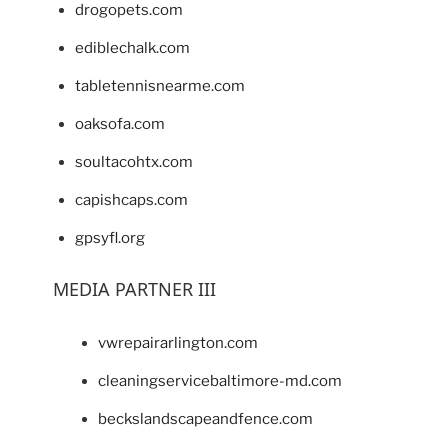
drogopets.com
ediblechalk.com
tabletennisnearme.com
oaksofa.com
soultacohtx.com
capishcaps.com
gpsyfl.org
MEDIA PARTNER III
vwrepairarlington.com
cleaningservicebaltimore-md.com
beckslandscapeandfence.com