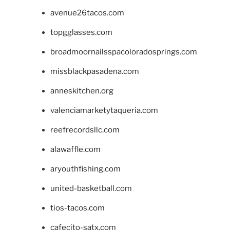
avenue26tacos.com
topgglasses.com
broadmoornailsspacoloradosprings.com
missblackpasadena.com
anneskitchen.org
valenciamarketytaqueria.com
reefrecordsllc.com
alawaffle.com
aryouthfishing.com
united-basketball.com
tios-tacos.com
cafecito-satx.com