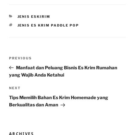
CATEGORIES
JENIS ESKIRIM
TAGS
JENIS ES KRIM PADDLE POP
Post
Previous
PREVIOUS
navigation
Post
Manfaat dan Peluang Bisnis Es Krim Rumahan
yang Wajib Anda Ketahui
Next
NEXT
Post
Tips Memilih Bahan Es Krim Homemade yang
Berkualitas dan Aman
ARCHIVES