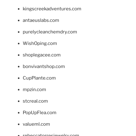
kingscreekadventures.com
antaeuslabs.com
purelycleanchemdry.com
WishOping.com
shoplegacee.com
bonvivantshop.com
CupPlante.com
mpzin.com
stcreal.com
PopUpFlea.com
valueml.com
rebeccatorresjewelry.com