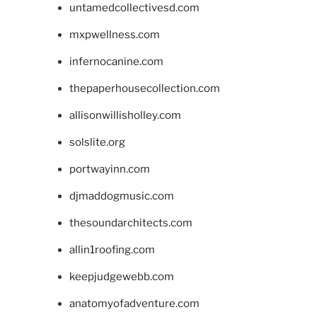
untamedcollectivesd.com
mxpwellness.com
infernocanine.com
thepaperhousecollection.com
allisonwillisholley.com
solslite.org
portwayinn.com
djmaddogmusic.com
thesoundarchitects.com
allin1roofing.com
keepjudgewebb.com
anatomyofadventure.com