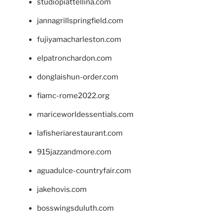
studiopiattellina.com
jannagrillspringfield.com
fujiyamacharleston.com
elpatronchardon.com
donglaishun-order.com
fiamc-rome2022.org
mariceworldessentials.com
lafisheriarestaurant.com
915jazzandmore.com
aguadulce-countryfair.com
jakehovis.com
bosswingsduluth.com