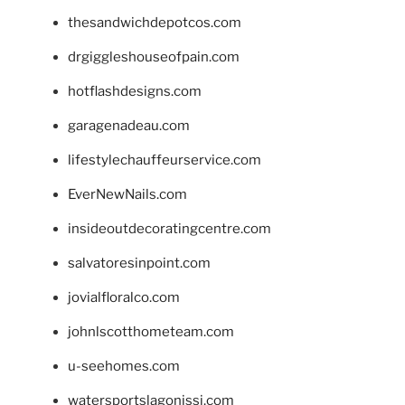
thesandwichdepotcos.com
drgiggleshouseofpain.com
hotflashdesigns.com
garagenadeau.com
lifestylechauffeurservice.com
EverNewNails.com
insideoutdecoratingcentre.com
salvatoresinpoint.com
jovialfloralco.com
johnlscotthometeam.com
u-seehomes.com
watersportslagonissi.com