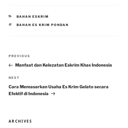
CATEGORIES
BAHAN ESKRIM
TAGS
BAHAN ES KRIM PONDAN
Post
Previous
PREVIOUS
navigation
Post
Manfaat dan Kelezatan Eskrim Khas Indonesia
Next
NEXT
Post
Cara Memasarkan Usaha Es Krim Gelato secara
Efektif di Indonesia
ARCHIVES