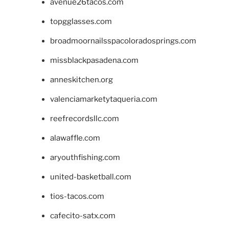
avenue26tacos.com
topgglasses.com
broadmoornailsspacoloradosprings.com
missblackpasadena.com
anneskitchen.org
valenciamarketytaqueria.com
reefrecordsllc.com
alawaffle.com
aryouthfishing.com
united-basketball.com
tios-tacos.com
cafecito-satx.com