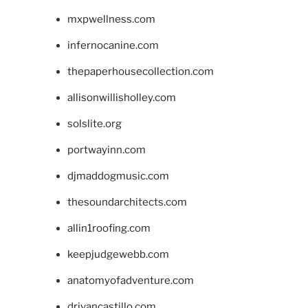
mxpwellness.com
infernocanine.com
thepaperhousecollection.com
allisonwillisholley.com
solslite.org
portwayinn.com
djmaddogmusic.com
thesoundarchitects.com
allin1roofing.com
keepjudgewebb.com
anatomyofadventure.com
drivancastillo.com