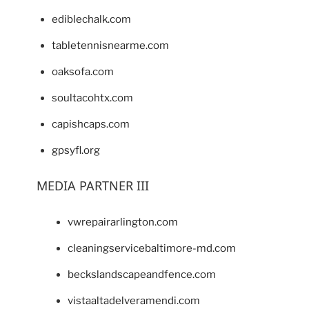
ediblechalk.com
tabletennisnearme.com
oaksofa.com
soultacohtx.com
capishcaps.com
gpsyfl.org
MEDIA PARTNER III
vwrepairarlington.com
cleaningservicebaltimore-md.com
beckslandscapeandfence.com
vistaaltadelveramendi.com