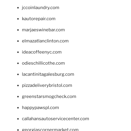
jccoinlaundry.com
kautorepair.com
marjaeswinebar.com
elmazatlanclinton.com
ideacoffeenyc.com
odieschillicothe.com
lacantinitagalesburg.com
pizzadeliverybristol.com
greenstarsmogcheck.com
happypawspl.com
callahansautoservicecenter.com
georgiascornermarket.com