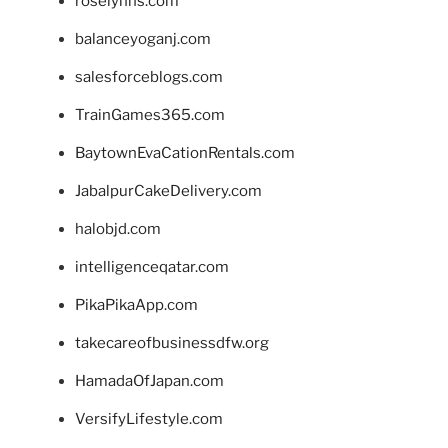
roselynns.com
balanceyoganj.com
salesforceblogs.com
TrainGames365.com
BaytownEvaCationRentals.com
JabalpurCakeDelivery.com
halobjd.com
intelligenceqatar.com
PikaPikaApp.com
takecareofbusinessdfw.org
HamadaOfJapan.com
VersifyLifestyle.com