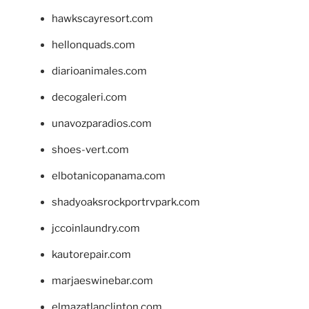
hawkscayresort.com
hellonquads.com
diarioanimales.com
decogaleri.com
unavozparadios.com
shoes-vert.com
elbotanicopanama.com
shadyoaksrockportrvpark.com
jccoinlaundry.com
kautorepair.com
marjaeswinebar.com
elmazatlanclinton.com