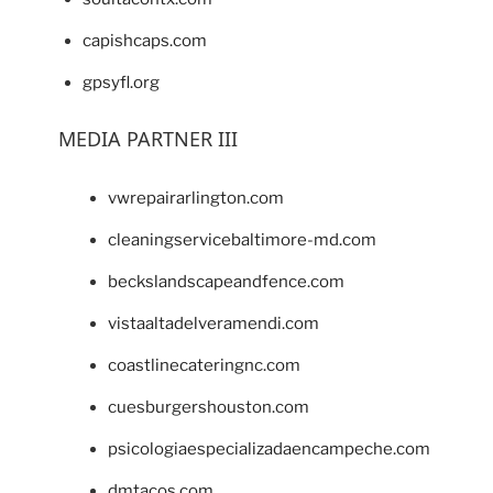
capishcaps.com
gpsyfl.org
MEDIA PARTNER III
vwrepairarlington.com
cleaningservicebaltimore-md.com
beckslandscapeandfence.com
vistaaltadelveramendi.com
coastlinecateringnc.com
cuesburgershouston.com
psicologiaespecializadaencampeche.com
dmtacos.com