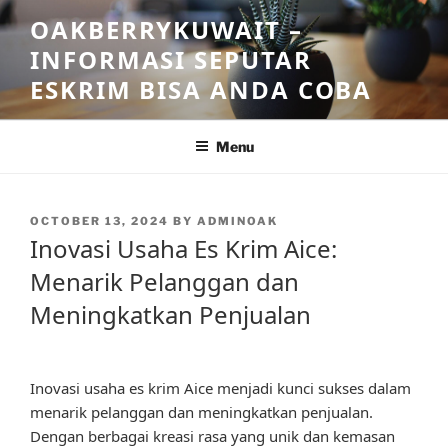
Skip
OAKBERRYKUWAIT –
to
INFORMASI SEPUTAR
content
ESKRIM BISA ANDA COBA
Menu
POSTED
OCTOBER 13, 2024
BY
ADMINOAK
ON
Inovasi Usaha Es Krim Aice:
Menarik Pelanggan dan
Meningkatkan Penjualan
Inovasi usaha es krim Aice menjadi kunci sukses dalam
menarik pelanggan dan meningkatkan penjualan.
Dengan berbagai kreasi rasa yang unik dan kemasan