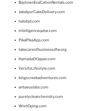
BaytownEvaCationRentals.com
JabalpurCakeDelivery.com
halobjd.com
intelligenceqatar.com
PikaPikaApp.com
takecareofbusinessdfw.org
HamadaOfJapan.com
VersifyLifestyle.com
kingscreekadventures.com
antaeuslabs.com
purelycleanchemdry.com
WishOping.com