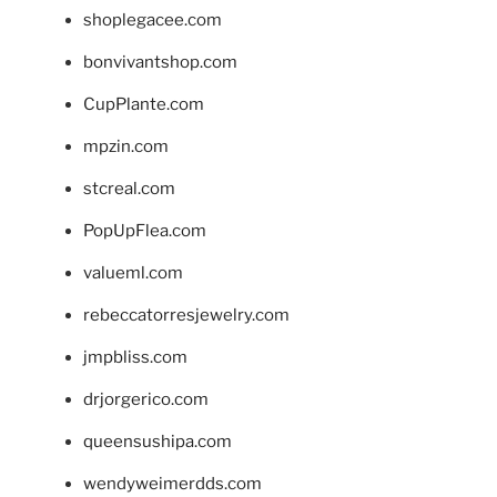
shoplegacee.com
bonvivantshop.com
CupPlante.com
mpzin.com
stcreal.com
PopUpFlea.com
valueml.com
rebeccatorresjewelry.com
jmpbliss.com
drjorgerico.com
queensushipa.com
wendyweimerdds.com