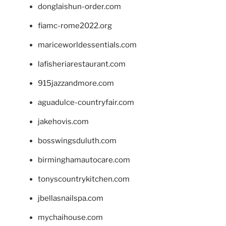
donglaishun-order.com
fiamc-rome2022.org
mariceworldessentials.com
lafisheriarestaurant.com
915jazzandmore.com
aguadulce-countryfair.com
jakehovis.com
bosswingsduluth.com
birminghamautocare.com
tonyscountrykitchen.com
jbellasnailspa.com
mychaihouse.com