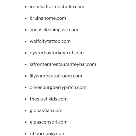
ironcladtattoostudio.com
bruinshome.com
annascleaningsvc.com
wolfcitytattoo.com
oysterbayturkeytrot.com
lafronterarestauranteybar.com
lilyandrosetearoom.com
olivesburgberrypatch.com
theslushkids.com
giobastian.com
glpascensori.com
rifloorepoxy.com