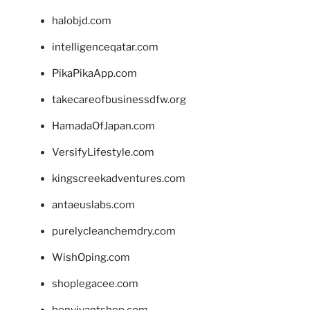
halobjd.com
intelligenceqatar.com
PikaPikaApp.com
takecareofbusinessdfw.org
HamadaOfJapan.com
VersifyLifestyle.com
kingscreekadventures.com
antaeuslabs.com
purelycleanchemdry.com
WishOping.com
shoplegacee.com
bonvivantshop.com