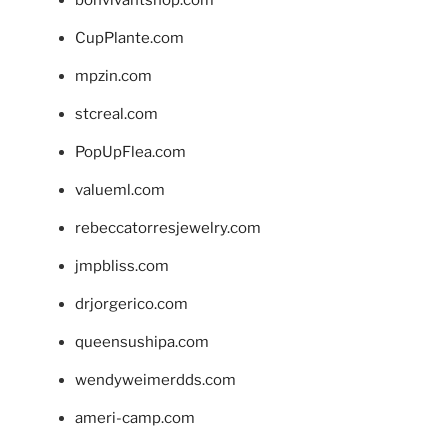
CupPlante.com
mpzin.com
stcreal.com
PopUpFlea.com
valueml.com
rebeccatorresjewelry.com
jmpbliss.com
drjorgerico.com
queensushipa.com
wendyweimerdds.com
ameri-camp.com