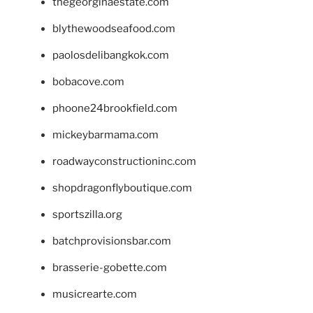
thegeorginaestate.com
blythewoodseafood.com
paolosdelibangkok.com
bobacove.com
phoone24brookfield.com
mickeybarmama.com
roadwayconstructioninc.com
shopdragonflyboutique.com
sportszilla.org
batchprovisionsbar.com
brasserie-gobette.com
musicrearte.com