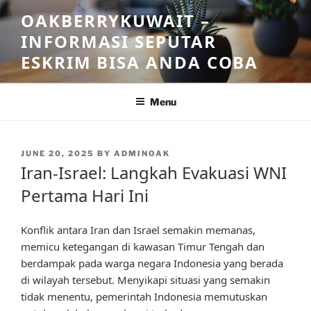
Skip
OAKBERRYKUWAIT –
to
INFORMASI SEPUTAR
content
ESKRIM BISA ANDA COBA
Menu
POSTED
JUNE 20, 2025
BY
ADMINOAK
ON
Iran-Israel: Langkah Evakuasi WNI
Pertama Hari Ini
Konflik antara Iran dan Israel semakin memanas,
memicu ketegangan di kawasan Timur Tengah dan
berdampak pada warga negara Indonesia yang berada
di wilayah tersebut. Menyikapi situasi yang semakin
tidak menentu, pemerintah Indonesia memutuskan