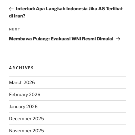
navigation
Post
Interlud: Apa Langkah Indonesia Jika AS Terlibat
di Iran?
Next
NEXT
Post
Membawa Pulang: Evakuasi WNI Resmi Dimulai
ARCHIVES
March 2026
February 2026
January 2026
December 2025
November 2025