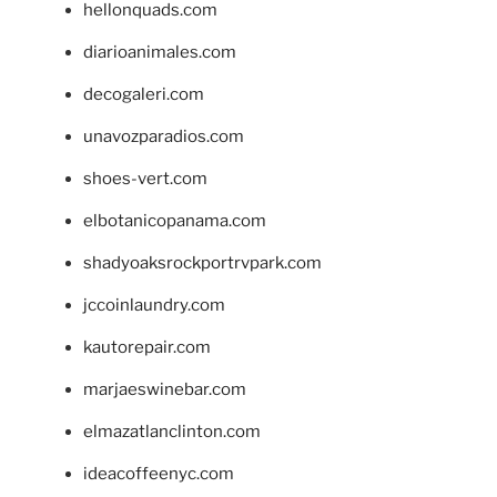
hellonquads.com
diarioanimales.com
decogaleri.com
unavozparadios.com
shoes-vert.com
elbotanicopanama.com
shadyoaksrockportrvpark.com
jccoinlaundry.com
kautorepair.com
marjaeswinebar.com
elmazatlanclinton.com
ideacoffeenyc.com