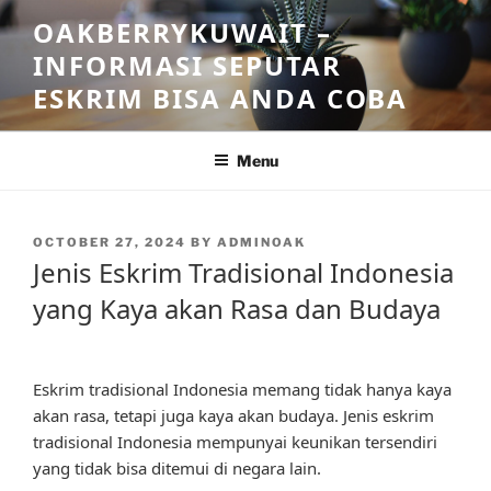
Skip
OAKBERRYKUWAIT –
to
INFORMASI SEPUTAR
content
ESKRIM BISA ANDA COBA
Menu
POSTED
OCTOBER 27, 2024
BY
ADMINOAK
ON
Jenis Eskrim Tradisional Indonesia
yang Kaya akan Rasa dan Budaya
Eskrim tradisional Indonesia memang tidak hanya kaya
akan rasa, tetapi juga kaya akan budaya. Jenis eskrim
tradisional Indonesia mempunyai keunikan tersendiri
yang tidak bisa ditemui di negara lain.