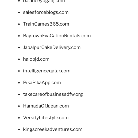
balanceyoganj.com
salesforceblogs.com
TrainGames365.com
BaytownEvaCationRentals.com
JabalpurCakeDelivery.com
halobjd.com
intelligenceqatar.com
PikaPikaApp.com
takecareofbusinessdfw.org
HamadaOfJapan.com
VersifyLifestyle.com
kingscreekadventures.com