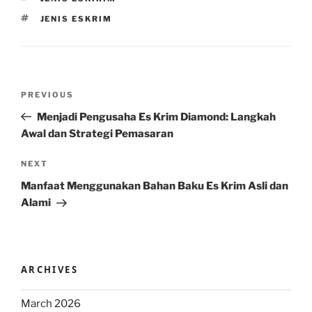
TAGS
JENIS ESKRIM
Post
Previous
PREVIOUS
navigation
Post
Menjadi Pengusaha Es Krim Diamond: Langkah
Awal dan Strategi Pemasaran
Next
NEXT
Post
Manfaat Menggunakan Bahan Baku Es Krim Asli dan
Alami
ARCHIVES
March 2026