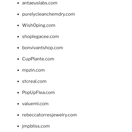
antaeuslabs.com
purelycleanchemdry.com
WishOping.com
shoplegacee.com
bonvivantshop.com
CupPlante.com
mpzin.com
stcreal.com
PopUpFlea.com
valueml.com
rebeccatorresjewelry.com
jmpbliss.com