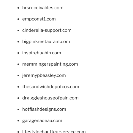
hrsreceivables.com
empconst1.com
cinderella-support.com
bigpinkrestaurant.com
inspirehuahin.com
memmingerspainting.com
jeremypbeasley.com
thesandwichdepotcos.com
drgiggleshouseofpain.com
hotflashdesigns.com
garagenadeau.com
lifestylechauffeurservice.com