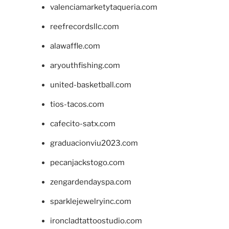
valenciamarketytaqueria.com
reefrecordsllc.com
alawaffle.com
aryouthfishing.com
united-basketball.com
tios-tacos.com
cafecito-satx.com
graduacionviu2023.com
pecanjackstogo.com
zengardendayspa.com
sparklejewelryinc.com
ironcladtattoostudio.com