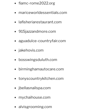
fiamc-rome2022.org
mariceworldessentials.com
lafisheriarestaurant.com
915jazzandmore.com
aguadulce-countryfair.com
jakehovis.com
bosswingsduluth.com
birminghamautocare.com
tonyscountrykitchen.com
jbellasnailspa.com
mychaihouse.com
alvisgrooming.com