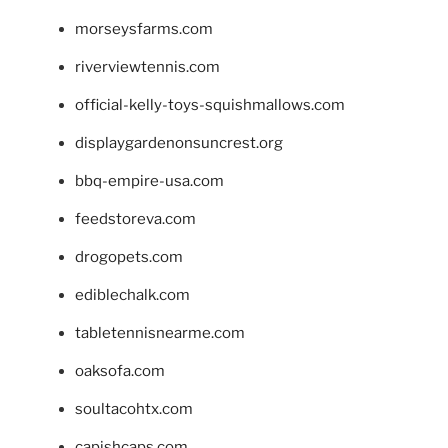
morseysfarms.com
riverviewtennis.com
official-kelly-toys-squishmallows.com
displaygardenonsuncrest.org
bbq-empire-usa.com
feedstoreva.com
drogopets.com
ediblechalk.com
tabletennisnearme.com
oaksofa.com
soultacohtx.com
capishcaps.com