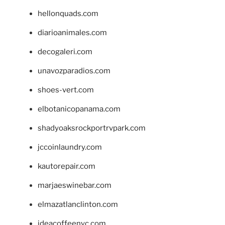
hellonquads.com
diarioanimales.com
decogaleri.com
unavozparadios.com
shoes-vert.com
elbotanicopanama.com
shadyoaksrockportrvpark.com
jccoinlaundry.com
kautorepair.com
marjaeswinebar.com
elmazatlanclinton.com
ideacoffeenyc.com