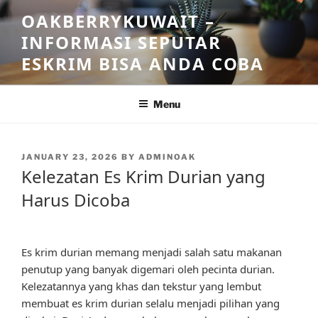
Skip
OAKBERRYKUWAIT –
to
INFORMASI SEPUTAR
content
ESKRIM BISA ANDA COBA
Menu
POSTED
JANUARY 23, 2026
BY
ADMINOAK
ON
Kelezatan Es Krim Durian yang
Harus Dicoba
Es krim durian memang menjadi salah satu makanan
penutup yang banyak digemari oleh pecinta durian.
Kelezatannya yang khas dan tekstur yang lembut
membuat es krim durian selalu menjadi pilihan yang