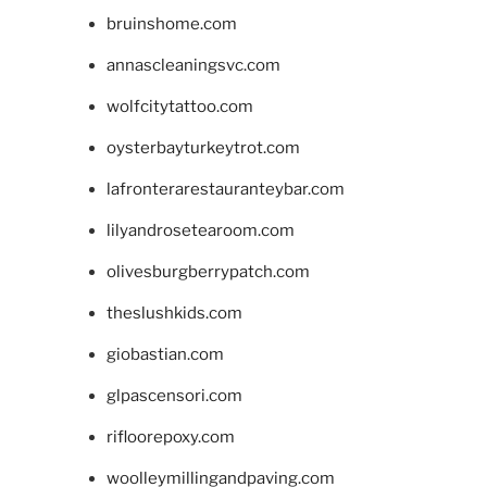
bruinshome.com
annascleaningsvc.com
wolfcitytattoo.com
oysterbayturkeytrot.com
lafronterarestauranteybar.com
lilyandrosetearoom.com
olivesburgberrypatch.com
theslushkids.com
giobastian.com
glpascensori.com
rifloorepoxy.com
woolleymillingandpaving.com