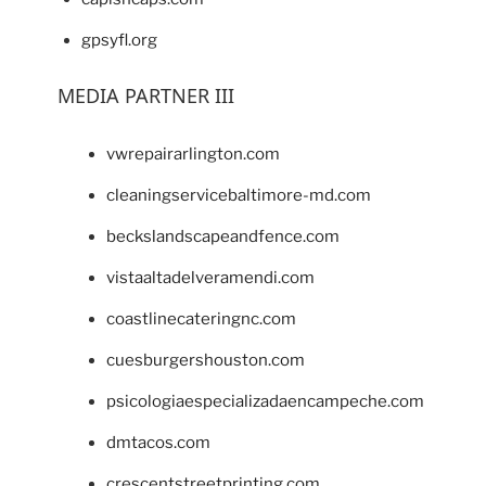
gpsyfl.org
MEDIA PARTNER III
vwrepairarlington.com
cleaningservicebaltimore-md.com
beckslandscapeandfence.com
vistaaltadelveramendi.com
coastlinecateringnc.com
cuesburgershouston.com
psicologiaespecializadaencampeche.com
dmtacos.com
crescentstreetprinting.com