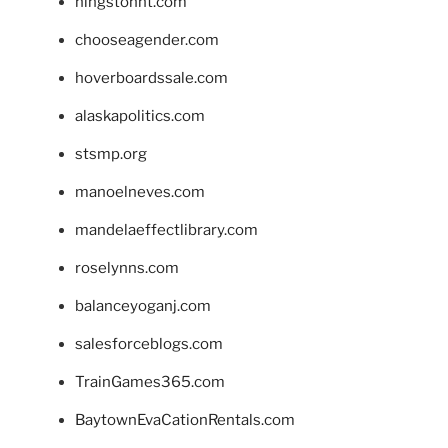
hingstonnt.com
chooseagender.com
hoverboardssale.com
alaskapolitics.com
stsmp.org
manoelneves.com
mandelaeffectlibrary.com
roselynns.com
balanceyoganj.com
salesforceblogs.com
TrainGames365.com
BaytownEvaCationRentals.com