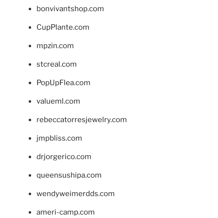
bonvivantshop.com
CupPlante.com
mpzin.com
stcreal.com
PopUpFlea.com
valueml.com
rebeccatorresjewelry.com
jmpbliss.com
drjorgerico.com
queensushipa.com
wendyweimerdds.com
ameri-camp.com