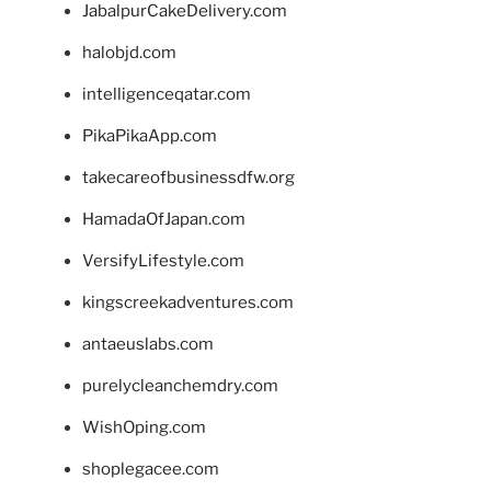
JabalpurCakeDelivery.com
halobjd.com
intelligenceqatar.com
PikaPikaApp.com
takecareofbusinessdfw.org
HamadaOfJapan.com
VersifyLifestyle.com
kingscreekadventures.com
antaeuslabs.com
purelycleanchemdry.com
WishOping.com
shoplegacee.com