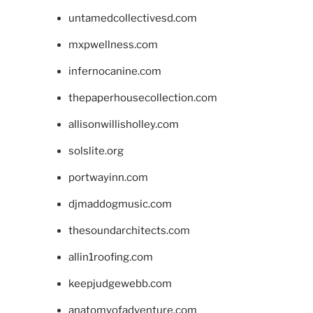
untamedcollectivesd.com
mxpwellness.com
infernocanine.com
thepaperhousecollection.com
allisonwillisholley.com
solslite.org
portwayinn.com
djmaddogmusic.com
thesoundarchitects.com
allin1roofing.com
keepjudgewebb.com
anatomyofadventure.com