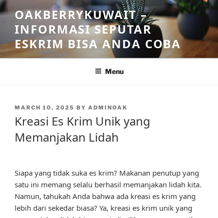
Skip
OAKBERRYKUWAIT –
to
INFORMASI SEPUTAR
content
ESKRIM BISA ANDA COBA
Menu
POSTED
MARCH 10, 2025
BY
ADMINOAK
ON
Kreasi Es Krim Unik yang
Memanjakan Lidah
Siapa yang tidak suka es krim? Makanan penutup yang
satu ini memang selalu berhasil memanjakan lidah kita.
Namun, tahukah Anda bahwa ada kreasi es krim yang
lebih dari sekedar biasa? Ya, kreasi es krim unik yang