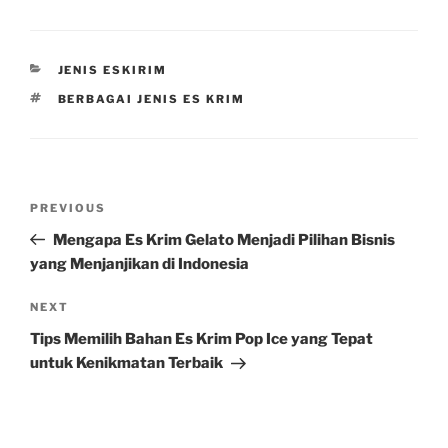
CATEGORIES
JENIS ESKIRIM
TAGS
BERBAGAI JENIS ES KRIM
Post
Previous
PREVIOUS
navigation
Post
Mengapa Es Krim Gelato Menjadi Pilihan Bisnis
yang Menjanjikan di Indonesia
Next
NEXT
Post
Tips Memilih Bahan Es Krim Pop Ice yang Tepat
untuk Kenikmatan Terbaik