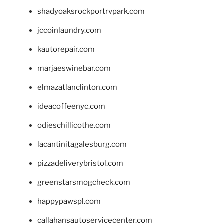
shadyoaksrockportrvpark.com
jccoinlaundry.com
kautorepair.com
marjaeswinebar.com
elmazatlanclinton.com
ideacoffeenyc.com
odieschillicothe.com
lacantinitagalesburg.com
pizzadeliverybristol.com
greenstarsmogcheck.com
happypawspl.com
callahansautoservicecenter.com