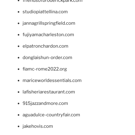
friendsofbroderickpark.com
studiopiattellina.com
jannagrillspringfield.com
fujiyamacharleston.com
elpatronchardon.com
donglaishun-order.com
fiamc-rome2022.org
mariceworldessentials.com
lafisheriarestaurant.com
915jazzandmore.com
aguadulce-countryfair.com
jakehovis.com