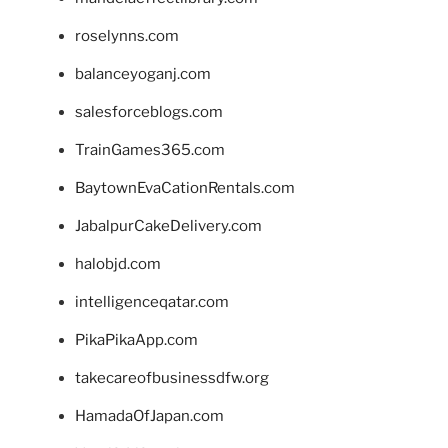
roselynns.com
balanceyoganj.com
salesforceblogs.com
TrainGames365.com
BaytownEvaCationRentals.com
JabalpurCakeDelivery.com
halobjd.com
intelligenceqatar.com
PikaPikaApp.com
takecareofbusinessdfw.org
HamadaOfJapan.com