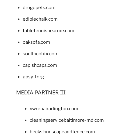
drogopets.com
ediblechalk.com
tabletennisnearme.com
oaksofa.com
soultacohtx.com
capishcaps.com
gpsyfl.org
MEDIA PARTNER III
vwrepairarlington.com
cleaningservicebaltimore-md.com
beckslandscapeandfence.com