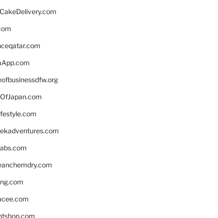
rCakeDelivery.com
.com
enceqatar.com
aApp.com
eofbusinessdfw.org
OfJapan.com
ifestyle.com
eekadventures.com
labs.com
leanchemdry.com
ing.com
acee.com
ntshop.com