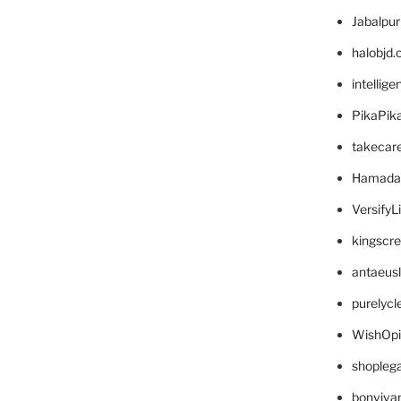
Jabalpu
halobjd
intellig
PikaPik
takecar
Hamada
VersifyL
kingscr
antaeus
purelyc
WishOp
shopleg
bonviva