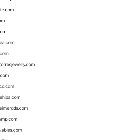
te.com
om
com
ea.com
.com
torresjewelry.com
s.com
ico.com
shipa.com
eimerdds.com
camp.com
ivables.com