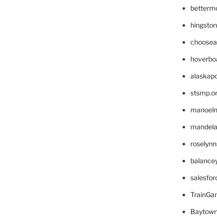
betterm
hingsto
choosea
hoverbo
alaskapo
stsmp.o
manoel
mandelae
roselyn
balance
salesfo
TrainG
Baytown