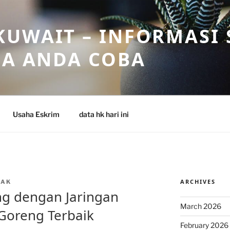
UWAIT – INFORMASI 
SA ANDA COBA
Usaha Eskrim
data hk hari ini
ARCHIVES
OAK
g dengan Jaringan
March 2026
 Goreng Terbaik
February 2026