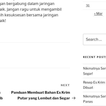
ngan bergabung dalam jaringan
31
baik. Jangan ragu untuk mengambil
« Mar
aih kesuksesan bersama jaringan
aik!
Search
for:
RECENT POST
Nikmatnya Sens
Segar!
Resep Es Krim
NEXT
Next
Dibuat
Post
n
Panduan Membuat Bahan Es Krim
Nikmatnya Sens
ib
Putar yang Lembut dan Segar
Panas