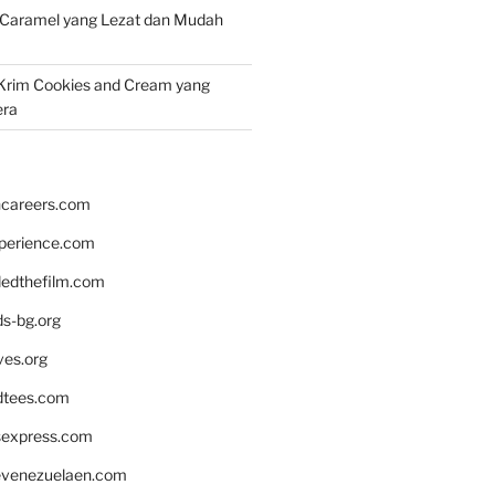
 Caramel yang Lezat dan Mudah
Krim Cookies and Cream yang
era
hcareers.com
xperience.com
edthefilm.com
ds-bg.org
ves.org
tees.com
rsexpress.com
venezuelaen.com