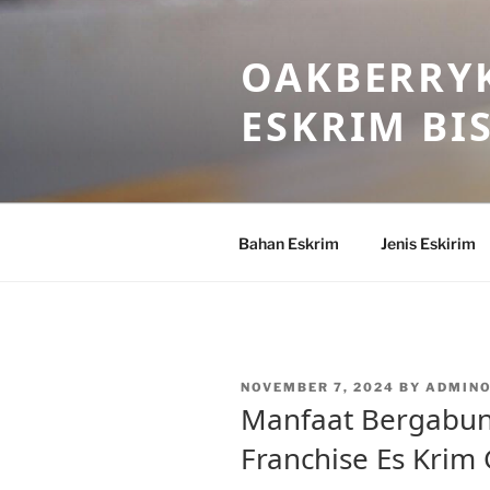
Skip
to
OAKBERRYK
content
ESKRIM BI
Bahan Eskrim
Jenis Eskirim
POSTED
NOVEMBER 7, 2024
BY
ADMIN
ON
Manfaat Bergabun
Franchise Es Krim