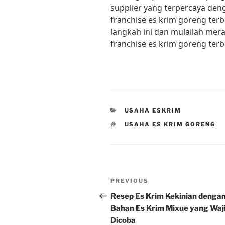
supplier yang terpercaya de
franchise es krim goreng ter
langkah ini dan mulailah mer
franchise es krim goreng terb
CATEGORIES
USAHA ESKRIM
TAGS
USAHA ES KRIM GORENG
Post
Previous
PREVIOUS
navigation
Post
Resep Es Krim Kekinian denga
Bahan Es Krim Mixue yang Waj
Dicoba