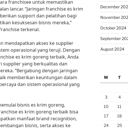
para franchisee untuk memastikan
December 20
lan lancar. “Jaringan franchise es krim
erikan support dan pelatihan bagi
November 20
ikan kesuksesan bisnis mereka,”
October 2024
ranchise terkenal.
September 20
kan mendapatkan akses ke supplier
August 2024
stem operasional yang teruji. Dengan
nchise es krim goreng terbaik, Anda
ri supplier yang berkualitas dan
ereka. “Bergabung dengan jaringan
rbaik memberikan keuntungan dalam
M
T
rpercaya dan sistem operasional yang
3
4
 memulai bisnis es krim goreng,
10
11
anchise es krim goreng terbaik bisa
17
18
Dapatkan manfaat brand recognition,
embangan bisnis, serta akses ke
24
25