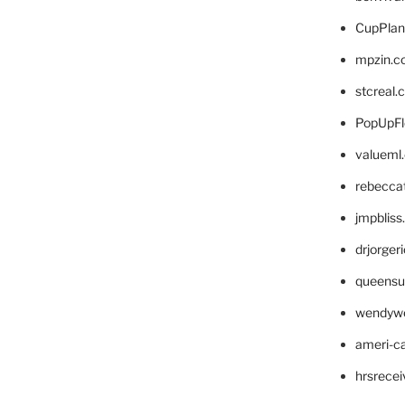
CupPlan
mpzin.c
stcreal.
PopUpFl
valueml
rebecca
jmpblis
drjorger
queensu
wendyw
ameri-
hrsrece