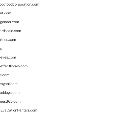
oodfoodcorporation.com
nnt.com
gender.com
ardssale.com
litics.com
rg
neves.com
ffectlibrary.com
ns.com
yoganj.com
rceblogs.com
ames365.com
EvaCationRentals.com