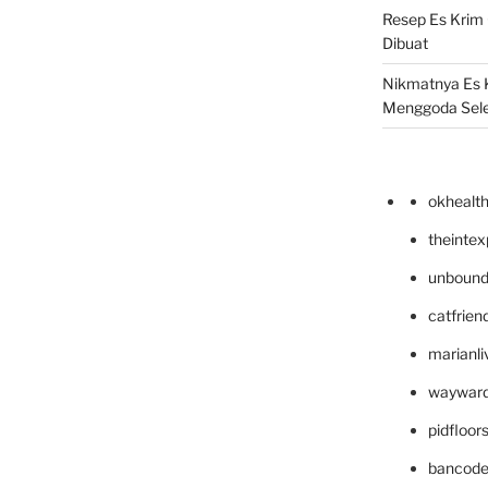
Resep Es Krim
Dibuat
Nikmatnya Es 
Menggoda Sel
okhealt
theinte
unbound
catfrien
marianli
wayward
pidfloo
bancode