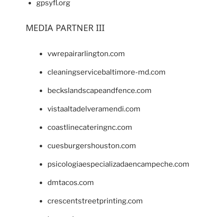
gpsyfl.org
MEDIA PARTNER III
vwrepairarlington.com
cleaningservicebaltimore-md.com
beckslandscapeandfence.com
vistaaltadelveramendi.com
coastlinecateringnc.com
cuesburgershouston.com
psicologiaespecializadaencampeche.com
dmtacos.com
crescentstreetprinting.com