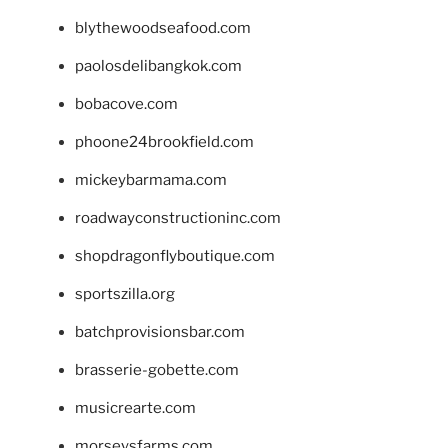
blythewoodseafood.com
paolosdelibangkok.com
bobacove.com
phoone24brookfield.com
mickeybarmama.com
roadwayconstructioninc.com
shopdragonflyboutique.com
sportszilla.org
batchprovisionsbar.com
brasserie-gobette.com
musicrearte.com
morseysfarms.com