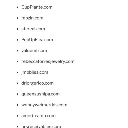
CupPlante.com
mpzin.com
stcreal.com
PopUpFlea.com
valueml.com
rebeccatorresjewelry.com
jmpbliss.com
drjorgerico.com
queensushipa.com
wendyweimerdds.com
ameri-camp.com
hrsreceivables.com