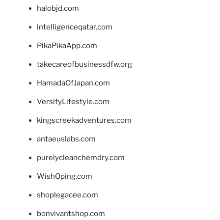
halobjd.com
intelligenceqatar.com
PikaPikaApp.com
takecareofbusinessdfw.org
HamadaOfJapan.com
VersifyLifestyle.com
kingscreekadventures.com
antaeuslabs.com
purelycleanchemdry.com
WishOping.com
shoplegacee.com
bonvivantshop.com