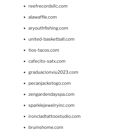
reefrecordsllc.com
alawaffle.com
aryouthfishing.com
united-basketball.com
tios-tacos.com
cafecito-satx.com
graduacionviu2023.com
pecanjackstogo.com
zengardendayspa.com
sparklejewelryinc.com
ironcladtattoostudio.com
bruinshome.com