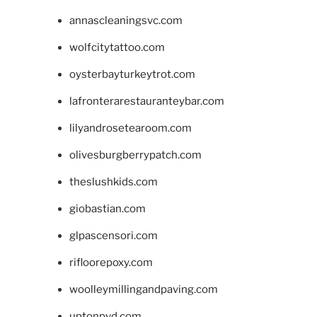
annascleaningsvc.com
wolfcitytattoo.com
oysterbayturkeytrot.com
lafronterarestauranteybar.com
lilyandrosetearoom.com
olivesburgberrypatch.com
theslushkids.com
giobastian.com
glpascensori.com
rifloorepoxy.com
woolleymillingandpaving.com
uptonpvd.com