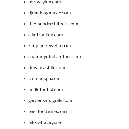
portwayinn.com
djmaddogmusic.com
thesoundarchitects.com
allin1roofing.com
keepjudgewebb.com
anatomyofadventure.com
drivancastillo.com
cmmedspa.com
midletontkd.com
gardensandgrills.com
basilfoodwine.com
nikko-tochigi.net