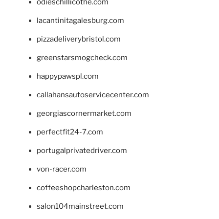
odieschillicothe.com
lacantinitagalesburg.com
pizzadeliverybristol.com
greenstarsmogcheck.com
happypawspl.com
callahansautoservicecenter.com
georgiascornermarket.com
perfectfit24-7.com
portugalprivatedriver.com
von-racer.com
coffeeshopcharleston.com
salon104mainstreet.com