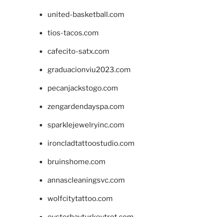
united-basketball.com
tios-tacos.com
cafecito-satx.com
graduacionviu2023.com
pecanjackstogo.com
zengardendayspa.com
sparklejewelryinc.com
ironcladtattoostudio.com
bruinshome.com
annascleaningsvc.com
wolfcitytattoo.com
oysterbayturkeytrot.com