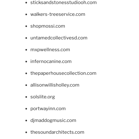
sticksandstonesstudiooh.com
walkers-treeservice.com
shopmossi.com
untamedcollectivesd.com
mxpwellness.com
infernocanine.com
thepaperhousecollection.com
allisonwillisholley.com
solslite.org
portwayinn.com
djmaddogmusic.com
thesoundarchitects.com