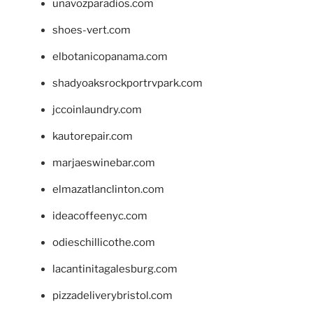
unavozparadios.com
shoes-vert.com
elbotanicopanama.com
shadyoaksrockportrvpark.com
jccoinlaundry.com
kautorepair.com
marjaeswinebar.com
elmazatlanclinton.com
ideacoffeenyc.com
odieschillicothe.com
lacantinitagalesburg.com
pizzadeliverybristol.com