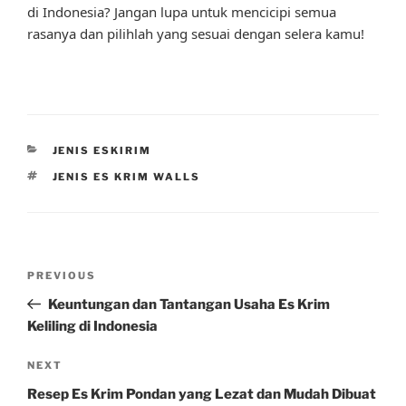
di Indonesia? Jangan lupa untuk mencicipi semua
rasanya dan pilihlah yang sesuai dengan selera kamu!
CATEGORIES
JENIS ESKIRIM
TAGS
JENIS ES KRIM WALLS
Post
Previous
PREVIOUS
navigation
Post
Keuntungan dan Tantangan Usaha Es Krim
Keliling di Indonesia
Next
NEXT
Post
Resep Es Krim Pondan yang Lezat dan Mudah Dibuat