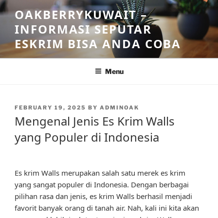
Skip
OAKBERRYKUWAIT –
to
INFORMASI SEPUTAR
content
ESKRIM BISA ANDA COBA
Menu
POSTED
FEBRUARY 19, 2025
BY
ADMINOAK
ON
Mengenal Jenis Es Krim Walls
yang Populer di Indonesia
Es krim Walls merupakan salah satu merek es krim
yang sangat populer di Indonesia. Dengan berbagai
pilihan rasa dan jenis, es krim Walls berhasil menjadi
favorit banyak orang di tanah air. Nah, kali ini kita akan