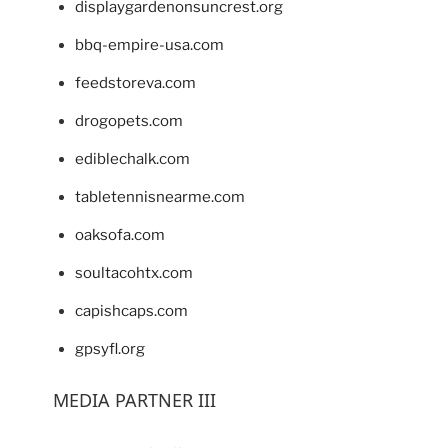
displaygardenonsuncrest.org
bbq-empire-usa.com
feedstoreva.com
drogopets.com
ediblechalk.com
tabletennisnearme.com
oaksofa.com
soultacohtx.com
capishcaps.com
gpsyfl.org
MEDIA PARTNER III