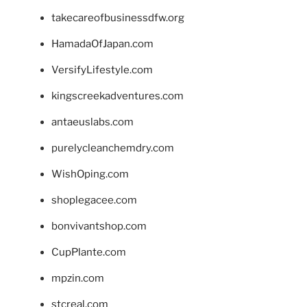
takecareofbusinessdfw.org
HamadaOfJapan.com
VersifyLifestyle.com
kingscreekadventures.com
antaeuslabs.com
purelycleanchemdry.com
WishOping.com
shoplegacee.com
bonvivantshop.com
CupPlante.com
mpzin.com
stcreal.com