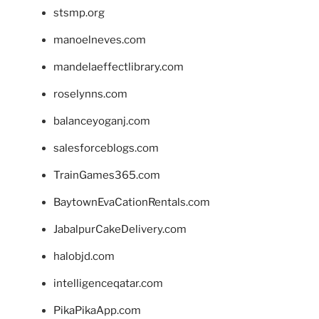
stsmp.org
manoelneves.com
mandelaeffectlibrary.com
roselynns.com
balanceyoganj.com
salesforceblogs.com
TrainGames365.com
BaytownEvaCationRentals.com
JabalpurCakeDelivery.com
halobjd.com
intelligenceqatar.com
PikaPikaApp.com