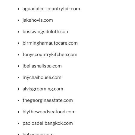
aguadulce-countryfair.com
jakehovis.com
bosswingsduluth.com
birminghamautocare.com
tonyscountrykitchen.com
jbellasnailspa.com
mychaihouse.com
alvisgrooming.com
thegeorginaestate.com
blythewoodseafood.com
paolosdelibangkok.com
bobacove.com