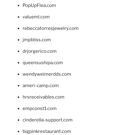
PopUpFlea.com
valueml.com
rebeccatorresjewelry.com
jmpbliss.com
drjorgerico.com
queensushipa.com
wendyweimerdds.com
ameri-camp.com
hrsreceivables.com
empconst1.com
cinderella-support.com
bigpinkrestaurant.com