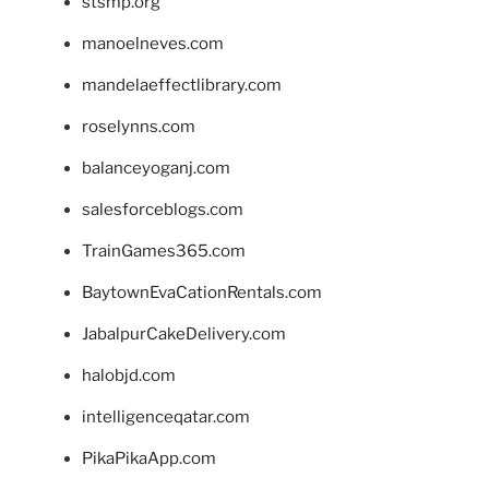
stsmp.org
manoelneves.com
mandelaeffectlibrary.com
roselynns.com
balanceyoganj.com
salesforceblogs.com
TrainGames365.com
BaytownEvaCationRentals.com
JabalpurCakeDelivery.com
halobjd.com
intelligenceqatar.com
PikaPikaApp.com