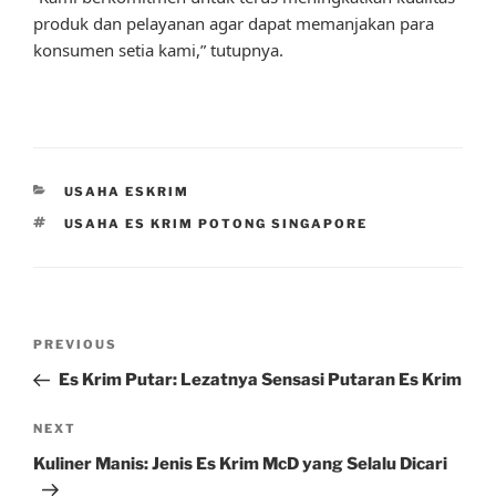
produk dan pelayanan agar dapat memanjakan para
konsumen setia kami,” tutupnya.
CATEGORIES
USAHA ESKRIM
TAGS
USAHA ES KRIM POTONG SINGAPORE
Post
Previous
PREVIOUS
navigation
Post
Es Krim Putar: Lezatnya Sensasi Putaran Es Krim
Next
NEXT
Post
Kuliner Manis: Jenis Es Krim McD yang Selalu Dicari