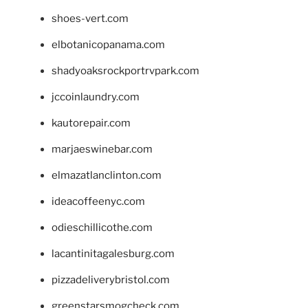
shoes-vert.com
elbotanicopanama.com
shadyoaksrockportrvpark.com
jccoinlaundry.com
kautorepair.com
marjaeswinebar.com
elmazatlanclinton.com
ideacoffeenyc.com
odieschillicothe.com
lacantinitagalesburg.com
pizzadeliverybristol.com
greenstarsmogcheck.com