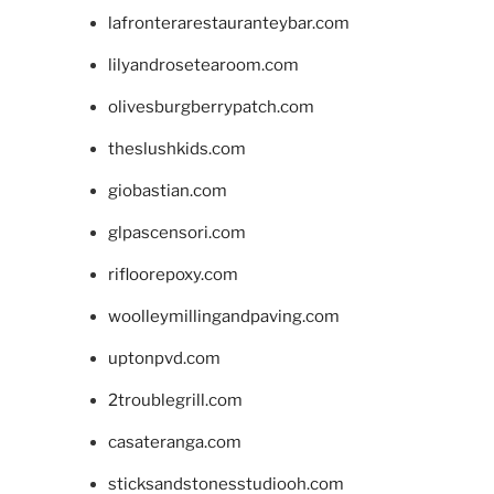
lafronterarestauranteybar.com
lilyandrosetearoom.com
olivesburgberrypatch.com
theslushkids.com
giobastian.com
glpascensori.com
rifloorepoxy.com
woolleymillingandpaving.com
uptonpvd.com
2troublegrill.com
casateranga.com
sticksandstonesstudiooh.com