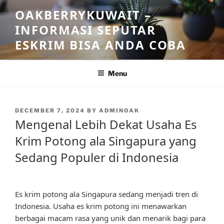
Skip
OAKBERRYKUWAIT –
to
INFORMASI SEPUTAR
content
ESKRIM BISA ANDA COBA
Menu
POSTED
DECEMBER 7, 2024
BY
ADMINOAK
ON
Mengenal Lebih Dekat Usaha Es
Krim Potong ala Singapura yang
Sedang Populer di Indonesia
Es krim potong ala Singapura sedang menjadi tren di
Indonesia. Usaha es krim potong ini menawarkan
berbagai macam rasa yang unik dan menarik bagi para