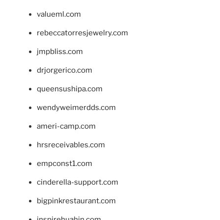
valueml.com
rebeccatorresjewelry.com
jmpbliss.com
drjorgerico.com
queensushipa.com
wendyweimerdds.com
ameri-camp.com
hrsreceivables.com
empconst1.com
cinderella-support.com
bigpinkrestaurant.com
inspirehuahin.com