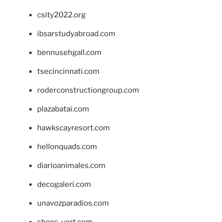
csity2022.org
ibsarstudyabroad.com
bennusehgall.com
tsecincinnati.com
roderconstructiongroup.com
plazabatai.com
hawkscayresort.com
hellonquads.com
diarioanimales.com
decogaleri.com
unavozparadios.com
shoes-vert.com