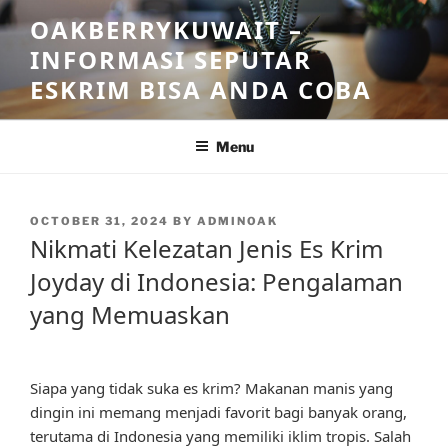
Skip
OAKBERRYKUWAIT –
to
INFORMASI SEPUTAR
content
ESKRIM BISA ANDA COBA
Menu
POSTED
OCTOBER 31, 2024
BY
ADMINOAK
ON
Nikmati Kelezatan Jenis Es Krim
Joyday di Indonesia: Pengalaman
yang Memuaskan
Siapa yang tidak suka es krim? Makanan manis yang
dingin ini memang menjadi favorit bagi banyak orang,
terutama di Indonesia yang memiliki iklim tropis. Salah