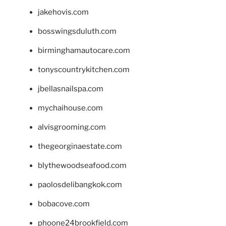
jakehovis.com
bosswingsduluth.com
birminghamautocare.com
tonyscountrykitchen.com
jbellasnailspa.com
mychaihouse.com
alvisgrooming.com
thegeorginaestate.com
blythewoodseafood.com
paolosdelibangkok.com
bobacove.com
phoone24brookfield.com