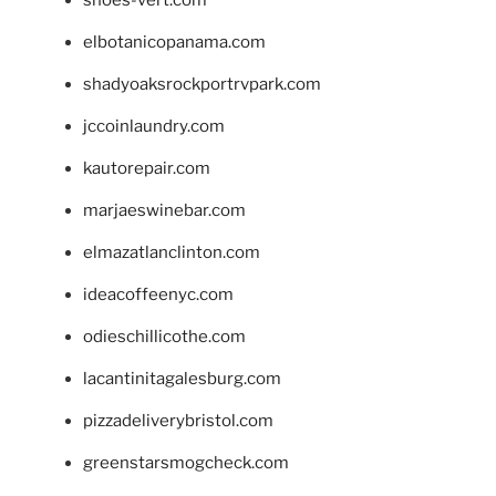
elbotanicopanama.com
shadyoaksrockportrvpark.com
jccoinlaundry.com
kautorepair.com
marjaeswinebar.com
elmazatlanclinton.com
ideacoffeenyc.com
odieschillicothe.com
lacantinitagalesburg.com
pizzadeliverybristol.com
greenstarsmogcheck.com