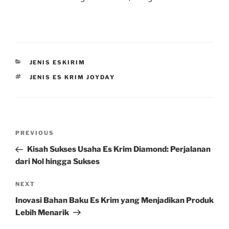
CATEGORIES
JENIS ESKIRIM
TAGS
JENIS ES KRIM JOYDAY
Post
Previous
PREVIOUS
navigation
Post
Kisah Sukses Usaha Es Krim Diamond: Perjalanan
dari Nol hingga Sukses
Next
NEXT
Post
Inovasi Bahan Baku Es Krim yang Menjadikan Produk
Lebih Menarik