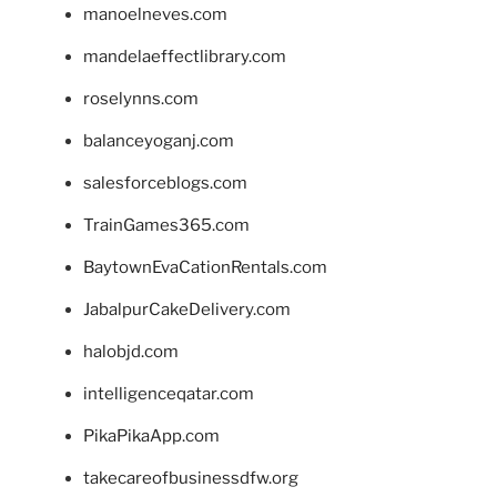
manoelneves.com
mandelaeffectlibrary.com
roselynns.com
balanceyoganj.com
salesforceblogs.com
TrainGames365.com
BaytownEvaCationRentals.com
JabalpurCakeDelivery.com
halobjd.com
intelligenceqatar.com
PikaPikaApp.com
takecareofbusinessdfw.org