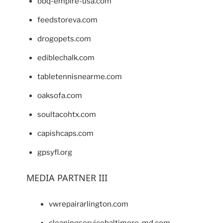
bbq-empire-usa.com
feedstoreva.com
drogopets.com
ediblechalk.com
tabletennisnearme.com
oaksofa.com
soultacohtx.com
capishcaps.com
gpsyfl.org
MEDIA PARTNER III
vwrepairarlington.com