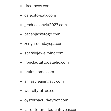
tios-tacos.com
cafecito-satx.com
graduacionviu2023.com
pecanjackstogo.com
zengardendayspa.com
sparklejewelryinc.com
ironcladtattoostudio.com
bruinshome.com
annascleaningsvc.com
wolfcitytattoo.com
oysterbayturkeytrot.com
lafronterarestauranteybar.com