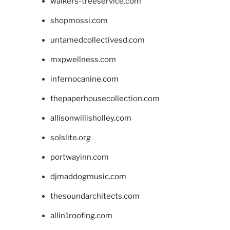
walkers-treeservice.com
shopmossi.com
untamedcollectivesd.com
mxpwellness.com
infernocanine.com
thepaperhousecollection.com
allisonwillisholley.com
solslite.org
portwayinn.com
djmaddogmusic.com
thesoundarchitects.com
allin1roofing.com