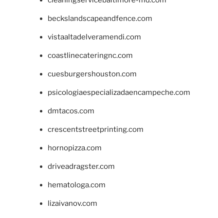
cleaningservicebaltimore-md.com
beckslandscapeandfence.com
vistaaltadelveramendi.com
coastlinecateringnc.com
cuesburgershouston.com
psicologiaespecializadaencampeche.com
dmtacos.com
crescentstreetprinting.com
hornopizza.com
driveadragster.com
hematologa.com
lizaivanov.com