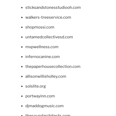
sticksandstonesstudiooh.com
walkers-treeservice.com
shopmossi.com
untamedcollectivesd.com
mxpwellness.com
infernocanine.com
thepaperhousecollection.com
allisonwillisholley.com
solslite.org
portwayinn.com
djmaddogmusic.com
thesoundarchitects.com