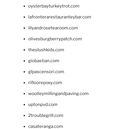
oysterbayturkeytrot.com
lafronterarestauranteybar.com
lilyandrosetearoom.com
olivesburgberrypatch.com
theslushkids.com
giobastian.com
glpascensori.com
rifloorepoxy.com
woolleymillingandpaving.com
uptonpvd.com
2troublegrill.com
casateranga.com