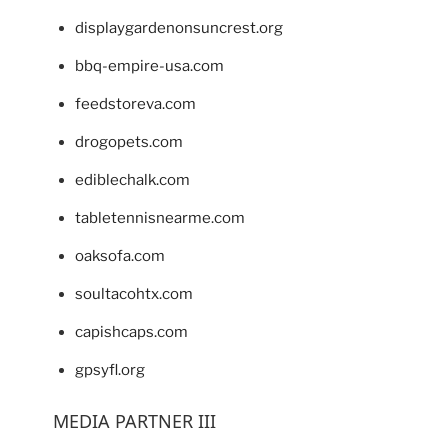
displaygardenonsuncrest.org
bbq-empire-usa.com
feedstoreva.com
drogopets.com
ediblechalk.com
tabletennisnearme.com
oaksofa.com
soultacohtx.com
capishcaps.com
gpsyfl.org
MEDIA PARTNER III