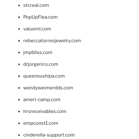
stcreal.com
PopUpFlea.com
valueml.com
rebeccatorresjewelry.com
jmpbliss.com
drjorgerico.com
queensushipa.com
wendyweimerdds.com
ameri-camp.com
hrsreceivables.com
empconst1.com
cinderella-support.com