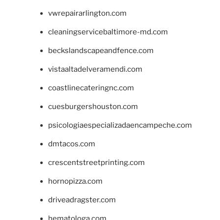
vwrepairarlington.com
cleaningservicebaltimore-md.com
beckslandscapeandfence.com
vistaaltadelveramendi.com
coastlinecateringnc.com
cuesburgershouston.com
psicologiaespecializadaencampeche.com
dmtacos.com
crescentstreetprinting.com
hornopizza.com
driveadragster.com
hematologa.com