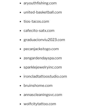
aryouthfishing.com
united-basketball.com
tios-tacos.com
cafecito-satx.com
graduacionviu2023.com
pecanjackstogo.com
zengardendayspa.com
sparklejewelryinc.com
ironcladtattoostudio.com
bruinshome.com
annascleaningsvc.com
wolfcitytattoo.com