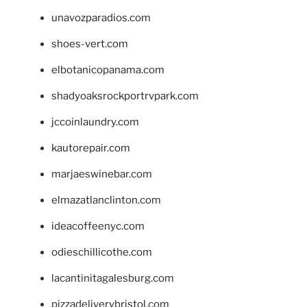
unavozparadios.com
shoes-vert.com
elbotanicopanama.com
shadyoaksrockportrvpark.com
jccoinlaundry.com
kautorepair.com
marjaeswinebar.com
elmazatlanclinton.com
ideacoffeenyc.com
odieschillicothe.com
lacantinitagalesburg.com
pizzadeliverybristol.com