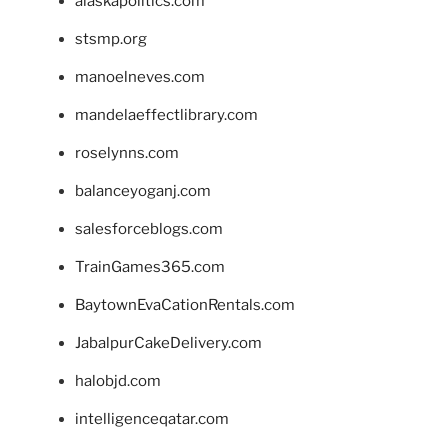
alaskapolitics.com
stsmp.org
manoelneves.com
mandelaeffectlibrary.com
roselynns.com
balanceyoganj.com
salesforceblogs.com
TrainGames365.com
BaytownEvaCationRentals.com
JabalpurCakeDelivery.com
halobjd.com
intelligenceqatar.com