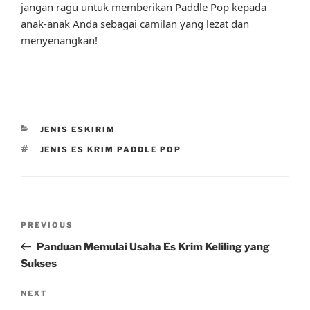
jangan ragu untuk memberikan Paddle Pop kepada
anak-anak Anda sebagai camilan yang lezat dan
menyenangkan!
CATEGORIES
JENIS ESKIRIM
TAGS
JENIS ES KRIM PADDLE POP
Post
Previous
PREVIOUS
navigation
Post
Panduan Memulai Usaha Es Krim Keliling yang
Sukses
Next
NEXT