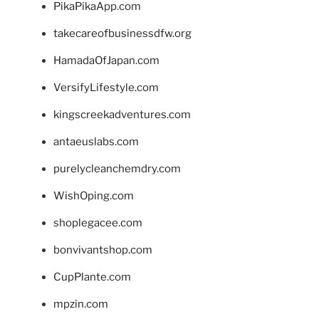
PikaPikaApp.com
takecareofbusinessdfw.org
HamadaOfJapan.com
VersifyLifestyle.com
kingscreekadventures.com
antaeuslabs.com
purelycleanchemdry.com
WishOping.com
shoplegacee.com
bonvivantshop.com
CupPlante.com
mpzin.com