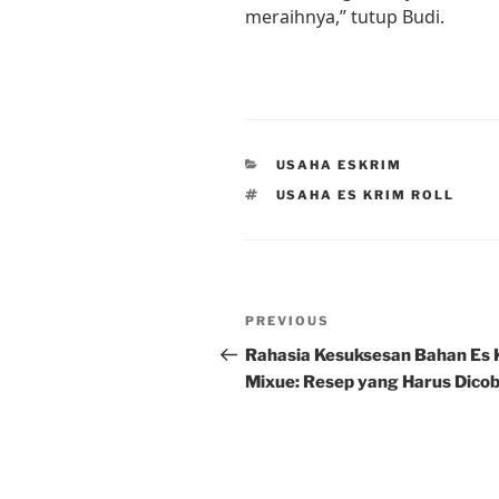
meraihnya,” tutup Budi.
CATEGORIES
USAHA ESKRIM
TAGS
USAHA ES KRIM ROLL
Post
Previous
PREVIOUS
navigation
Post
Rahasia Kesuksesan Bahan Es 
Mixue: Resep yang Harus Dico