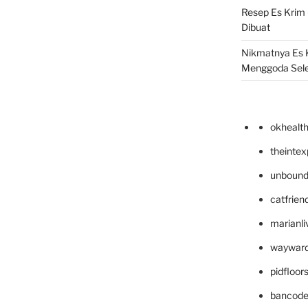
Resep Es Krim
Dibuat
Nikmatnya Es 
Menggoda Sel
okhealt
theinte
unbound
catfrien
marianli
wayward
pidfloo
bancode