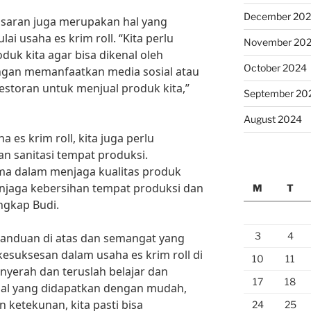
December 20
masaran juga merupakan hal yang
 usaha es krim roll. “Kita perlu
November 20
uk kita agar bisa dikenal oleh
October 2024
engan memanfaatkan media sosial atau
estoran untuk menjual produk kita,”
September 20
August 2024
a es krim roll, kita juga perlu
n sanitasi tempat produksi.
ama dalam menjaga kualitas produk
menjaga kebersihan tempat produksi dan
M
T
ngkap Budi.
3
4
anduan di atas dan semangat yang
 kesuksesan dalam usaha es krim roll di
10
11
nyerah dan teruslah belajar dan
17
18
 hal yang didapatkan dengan mudah,
 ketekunan, kita pasti bisa
24
25