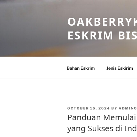
Skip
to
OAKBERRYK
content
ESKRIM BI
Bahan Eskrim
Jenis Eskirim
POSTED
OCTOBER 15, 2024
BY
ADMIN
ON
Panduan Memulai 
yang Sukses di In