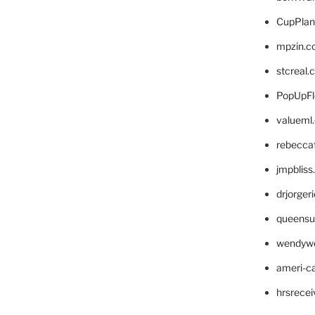
CupPlan
mpzin.c
stcreal.
PopUpFl
valueml
rebecca
jmpblis
drjorger
queensu
wendyw
ameri-
hrsrece