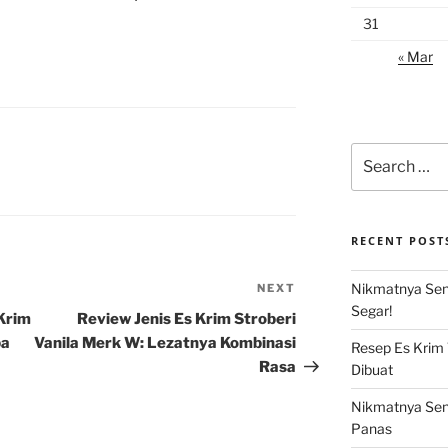
31
« Mar
Search
for:
RECENT POST
Nikmatnya Sens
NEXT
Next
Segar!
Post
Krim
Review Jenis Es Krim Stroberi
ba
Vanila Merk W: Lezatnya Kombinasi
Resep Es Krim
Rasa
Dibuat
Nikmatnya Sens
Panas