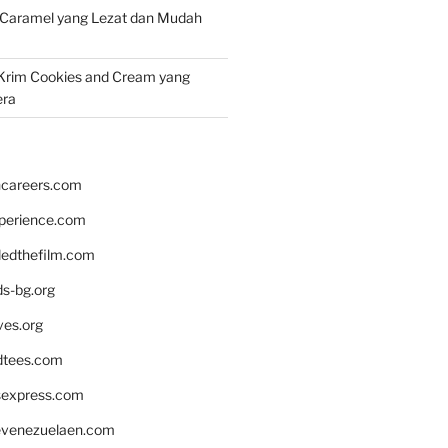
 Caramel yang Lezat dan Mudah
Krim Cookies and Cream yang
era
hcareers.com
xperience.com
edthefilm.com
ds-bg.org
ves.org
tees.com
rsexpress.com
venezuelaen.com