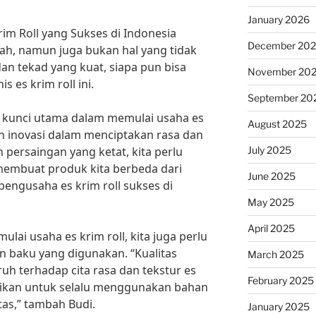
January 2026
m Roll yang Sukses di Indonesia
December 20
h, namun juga bukan hal yang tidak
n tekad yang kuat, siapa pun bisa
November 20
 es krim roll ini.
September 20
, kunci utama dalam memulai usaha es
August 2025
dan inovasi dalam menciptakan rasa dan
July 2025
h persaingan yang ketat, kita perlu
membuat produk kita berbeda dari
June 2025
 pengusaha es krim roll sukses di
May 2025
April 2025
lai usaha es krim roll, kita juga perlu
 baku yang digunakan. “Kualitas
March 2025
h terhadap cita rasa dan tekstur es
February 2025
astikan untuk selalu menggunakan bahan
tas,” tambah Budi.
January 2025