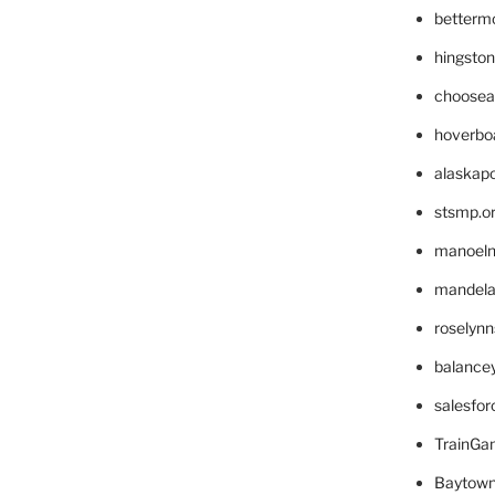
betterm
hingsto
choosea
hoverbo
alaskapo
stsmp.o
manoel
mandelae
roselyn
balance
salesfo
TrainG
Baytown