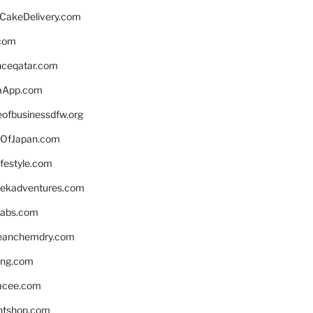
rCakeDelivery.com
.com
enceqatar.com
aApp.com
eofbusinessdfw.org
OfJapan.com
ifestyle.com
eekadventures.com
labs.com
leanchemdry.com
ing.com
acee.com
ntshop.com