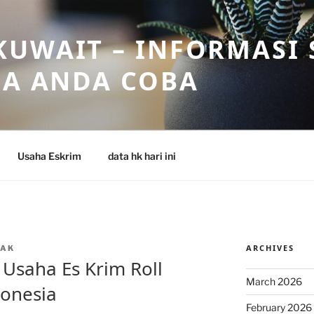
UWAIT – INFORMASI 
SA ANDA COBA
Usaha Eskrim
data hk hari ini
ARCHIVES
OAK
Usaha Es Krim Roll
March 2026
donesia
February 2026