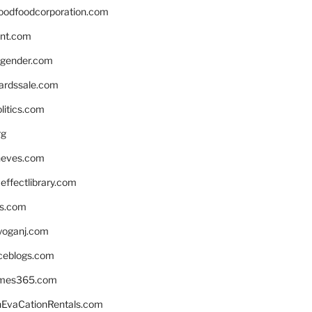
oodfoodcorporation.com
nnt.com
gender.com
ardssale.com
litics.com
rg
neves.com
ffectlibrary.com
ns.com
yoganj.com
rceblogs.com
ames365.com
EvaCationRentals.com