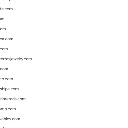
te.com
om
com
ea.com
.com
torresjewelry.com
s.com
ico.com
shipa.com
eimerdds.com
camp.com
ivables.com