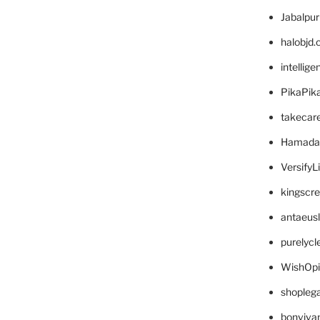
Jabalpu
halobjd
intellig
PikaPik
takecar
Hamada
VersifyL
kingscr
antaeus
purelyc
WishOp
shopleg
bonviva