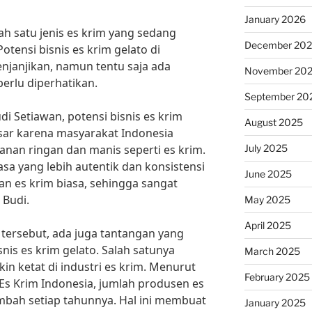
January 2026
ah satu jenis es krim yang sedang
December 20
Potensi bisnis es krim gelato di
janjikan, namun tentu saja ada
November 20
erlu diperhatikan.
September 20
udi Setiawan, potensi bisnis es krim
August 2025
esar karena masyarakat Indonesia
July 2025
nan ringan dan manis seperti es krim.
rasa yang lebih autentik dan konsistensi
June 2025
an es krim biasa, sehingga sangat
 Budi.
May 2025
April 2025
 tersebut, ada juga tantangan yang
snis es krim gelato. Salah satunya
March 2025
n ketat di industri es krim. Menurut
February 2025
 Es Krim Indonesia, jumlah produsen es
ambah setiap tahunnya. Hal ini membuat
January 2025