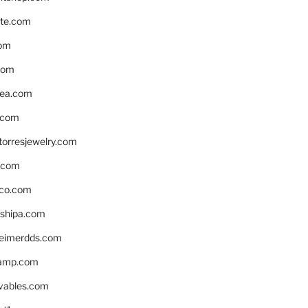
te.com
om
com
ea.com
.com
torresjewelry.com
s.com
ico.com
shipa.com
eimerdds.com
camp.com
ivables.com