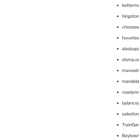
betterm
hingsto
choosea
hoverbo
alaskapo
stsmp.o
manoel
mandelae
roselyn
balance
salesfo
TrainG
Baytown