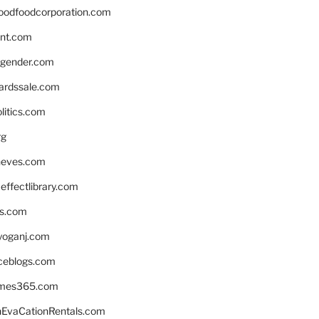
oodfoodcorporation.com
nnt.com
gender.com
ardssale.com
litics.com
rg
neves.com
ffectlibrary.com
ns.com
yoganj.com
rceblogs.com
ames365.com
EvaCationRentals.com