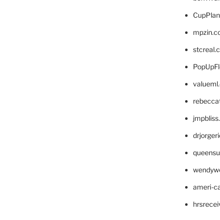
CupPlan
mpzin.c
stcreal.
PopUpFl
valueml
rebecca
jmpblis
drjorger
queensu
wendyw
ameri-
hrsrece