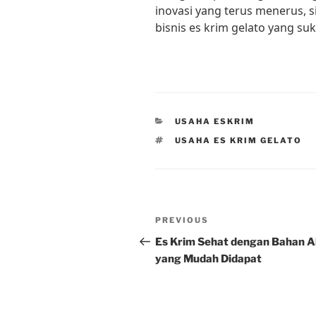
inovasi yang terus menerus, s
bisnis es krim gelato yang suk
CATEGORIES
USAHA ESKRIM
TAGS
USAHA ES KRIM GELATO
Post
Previous
PREVIOUS
navigation
Post
Es Krim Sehat dengan Bahan A
yang Mudah Didapat