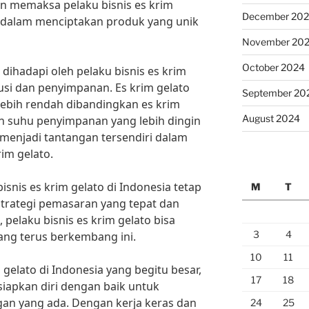
n memaksa pelaku bisnis es krim
December 20
i dalam menciptakan produk yang unik
November 20
October 2024
g dihadapi oleh pelaku bisnis es krim
usi dan penyimpanan. Es krim gelato
September 20
lebih rendah dibandingkan es krim
August 2024
 suhu penyimpanan yang lebih dingin
u menjadi tantangan tersendiri dalam
im gelato.
snis es krim gelato di Indonesia tetap
M
T
trategi pemasaran yang tepat dan
 pelaku bisnis es krim gelato bisa
3
4
ang terus berkembang ini.
10
11
 gelato di Indonesia yang begitu besar,
17
18
siapkan diri dengan baik untuk
an yang ada. Dengan kerja keras dan
24
25