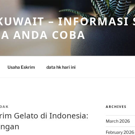
UWAIT – INFORMASI 
SA ANDA COBA
Usaha Eskrim
data hk hari ini
ARCHIVES
OAK
Krim Gelato di Indonesia:
March 2026
angan
February 2026