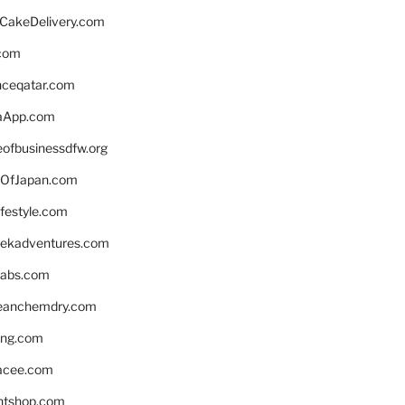
rCakeDelivery.com
.com
enceqatar.com
aApp.com
eofbusinessdfw.org
OfJapan.com
ifestyle.com
eekadventures.com
labs.com
leanchemdry.com
ing.com
acee.com
ntshop.com