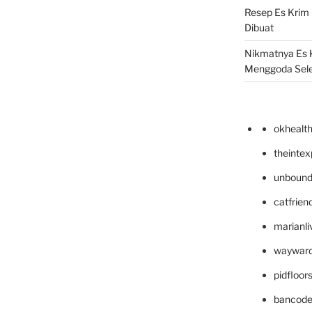
Resep Es Krim
Dibuat
Nikmatnya Es 
Menggoda Sel
okhealt
theinte
unbound
catfrien
marianli
wayward
pidfloo
bancode