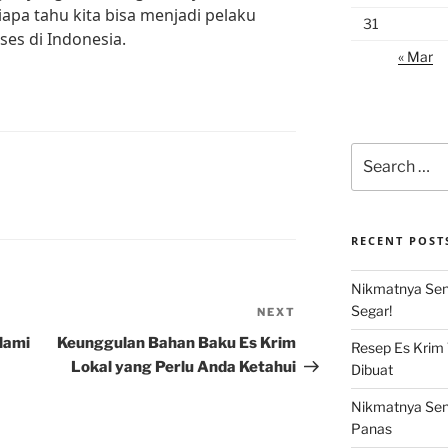
iapa tahu kita bisa menjadi pelaku
31
ses di Indonesia.
« Mar
Search
for:
RECENT POST
Nikmatnya Sens
Segar!
NEXT
Next
Post
lami
Keunggulan Bahan Baku Es Krim
Resep Es Krim
Lokal yang Perlu Anda Ketahui
Dibuat
Nikmatnya Sens
Panas