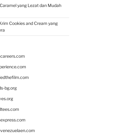
 Caramel yang Lezat dan Mudah
Krim Cookies and Cream yang
era
hcareers.com
xperience.com
edthefilm.com
ds-bg.org
ves.org
tees.com
rsexpress.com
venezuelaen.com