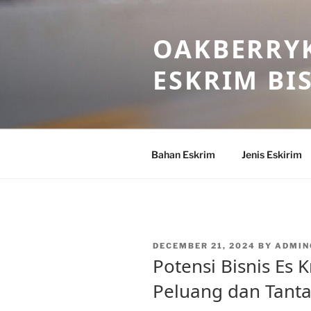
Skip
to
OAKBERRYK
content
ESKRIM BI
Bahan Eskrim
Jenis Eskirim
POSTED
DECEMBER 21, 2024
BY
ADMIN
ON
Potensi Bisnis Es 
Peluang dan Tant