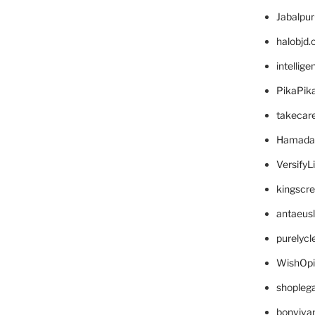
Jabalpu
halobjd
intellig
PikaPik
takecar
Hamada
VersifyL
kingscr
antaeus
purelyc
WishOp
shopleg
bonviva