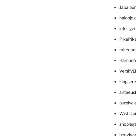
Jabalpu
halobjd
intellig
PikaPik
takecar
Hamada
VersifyL
kingscr
antaeus
purelyc
WishOp
shopleg
bonviva