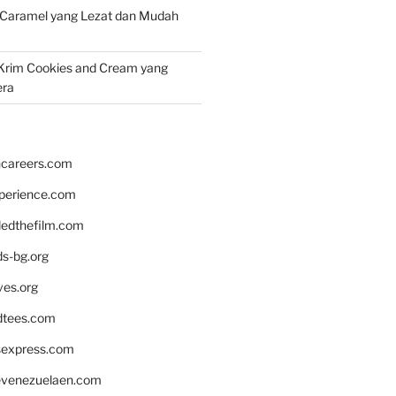
 Caramel yang Lezat dan Mudah
Krim Cookies and Cream yang
era
hcareers.com
xperience.com
edthefilm.com
ds-bg.org
ves.org
tees.com
rsexpress.com
venezuelaen.com