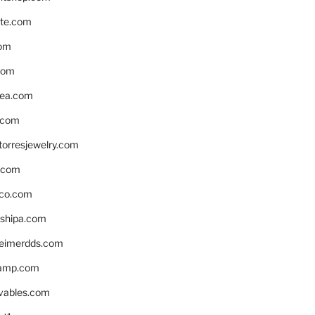
te.com
om
com
ea.com
.com
torresjewelry.com
s.com
ico.com
shipa.com
eimerdds.com
camp.com
ivables.com