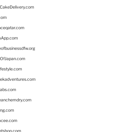
rCakeDelivery.com
.com
enceqatar.com
aApp.com
eofbusinessdfw.org
OfJapan.com
ifestyle.com
eekadventures.com
labs.com
leanchemdry.com
ing.com
acee.com
ntshop.com