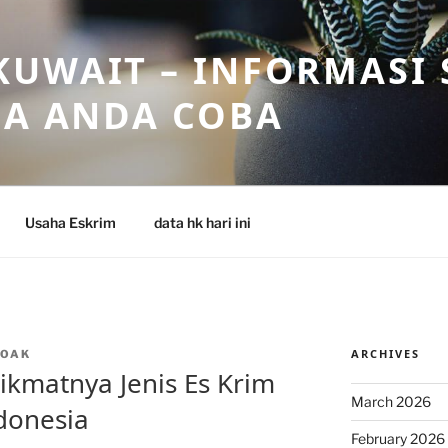
UWAIT – INFORMASI 
SA ANDA COBA
Usaha Eskrim
data hk hari ini
ARCHIVES
NOAK
ikmatnya Jenis Es Krim
March 2026
donesia
February 2026