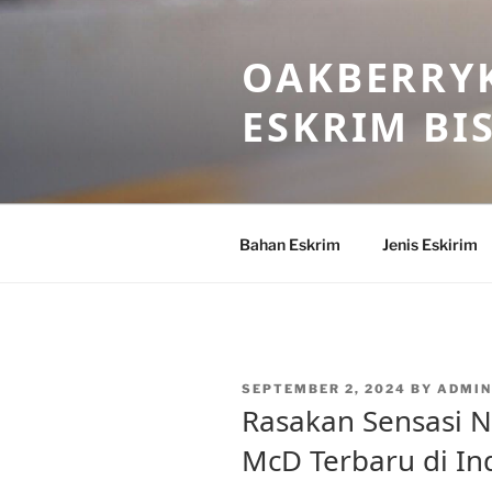
Skip
to
OAKBERRYK
content
ESKRIM BI
Bahan Eskrim
Jenis Eskirim
POSTED
SEPTEMBER 2, 2024
BY
ADMI
ON
Rasakan Sensasi N
McD Terbaru di In