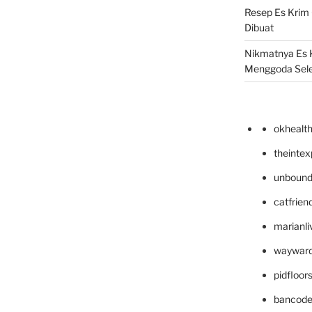
Resep Es Krim
Dibuat
Nikmatnya Es 
Menggoda Sel
okhealt
theinte
unbound
catfrien
marianli
wayward
pidfloo
bancode