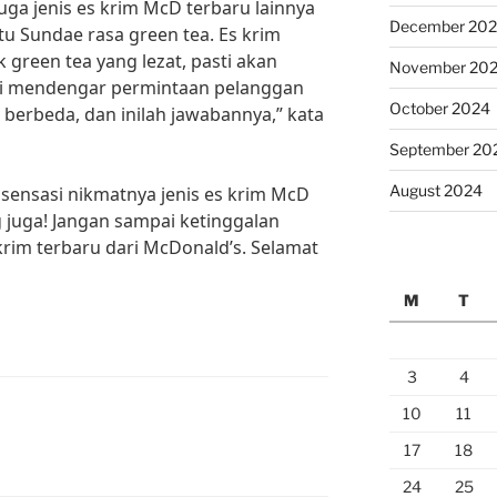
juga jenis es krim McD terbaru lainnya
December 20
tu Sundae rasa green tea. Es krim
green tea yang lezat, pasti akan
November 20
i mendengar permintaan pelanggan
October 2024
g berbeda, dan inilah jawabannya,” kata
September 20
August 2024
 sensasi nikmatnya jenis es krim McD
g juga! Jangan sampai ketinggalan
rim terbaru dari McDonald’s. Selamat
M
T
3
4
10
11
17
18
24
25