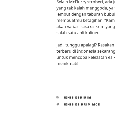
Selain McFlurry stroberi, ada 
yang tak kalah menggoda, yai
lembut dengan taburan bubuk 
membuatmu ketagihan. “Kam
akan variasi rasa es krim yan
salah satu ahli kuliner.
Jadi, tunggu apalagi? Rasakan
terbaru di Indonesia sekaran
untuk mencoba kelezatan es k
menikmati!
CATEGORIES
JENIS ESKIRIM
TAGS
JENIS ES KRIM MCD