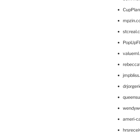
CupPlan
mpzin.c
stcreal.
PopUpFl
valueml
rebecca
jmpblis
drjorger
queensu
wendyw
ameri-
hrsrece