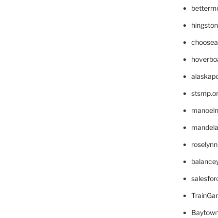
betterm
hingsto
choosea
hoverbo
alaskapo
stsmp.o
manoel
mandelae
roselyn
balance
salesfo
TrainG
Baytown