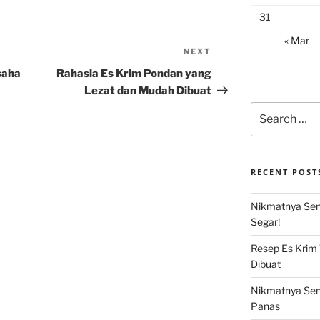
31
« Mar
NEXT
Next
Post
saha
Rahasia Es Krim Pondan yang
Lezat dan Mudah Dibuat
Search
for:
RECENT POST
Nikmatnya Sens
Segar!
Resep Es Krim
Dibuat
Nikmatnya Sens
Panas