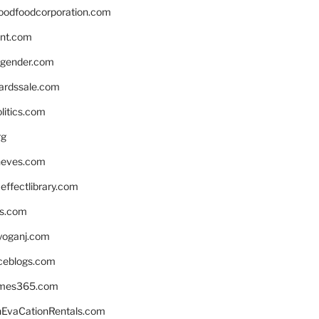
oodfoodcorporation.com
nnt.com
gender.com
ardssale.com
litics.com
rg
neves.com
ffectlibrary.com
ns.com
yoganj.com
rceblogs.com
ames365.com
EvaCationRentals.com