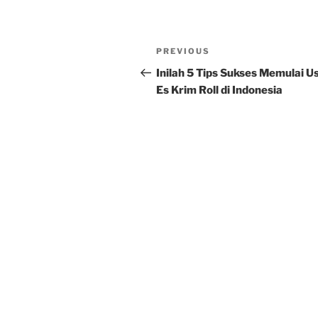
Post
Previous
PREVIOUS
navigation
Post
Inilah 5 Tips Sukses Memulai U
Es Krim Roll di Indonesia