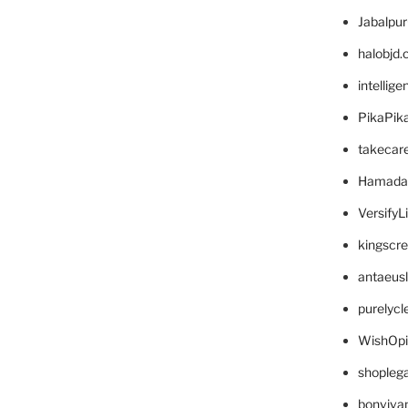
Jabalpu
halobjd
intellig
PikaPik
takecar
Hamada
VersifyL
kingscr
antaeus
purelyc
WishOp
shopleg
bonviva