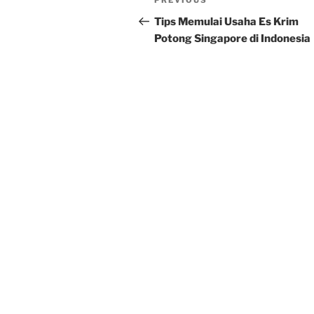
Previous
PREVIOUS
navigation
Post
Tips Memulai Usaha Es Krim
Potong Singapore di Indonesia