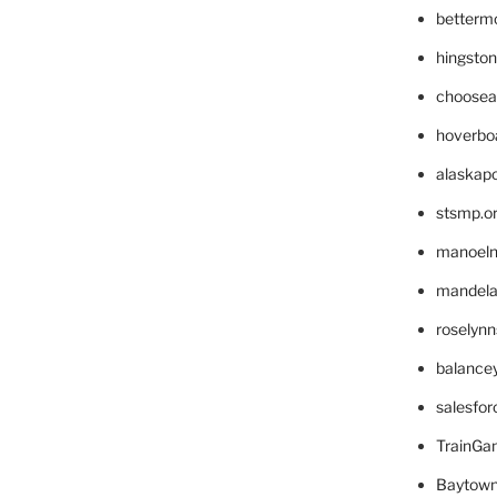
betterm
hingsto
choosea
hoverbo
alaskapo
stsmp.o
manoel
mandelae
roselyn
balance
salesfo
TrainG
Baytown