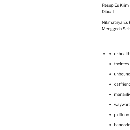
Resep Es Krim
Dibuat
Nikmatnya Es 
Menggoda Sel
okhealt
theinte
unbound
catfrien
marianli
wayward
pidfloo
bancode