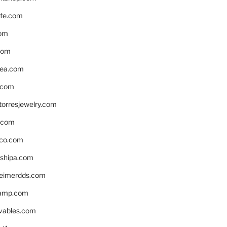
te.com
om
com
ea.com
.com
torresjewelry.com
s.com
ico.com
shipa.com
eimerdds.com
camp.com
ivables.com