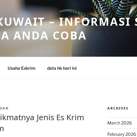
UWAIT – INFORMASI 
SA ANDA COBA
Usaha Eskrim
data hk hari ini
ARCHIVES
OAK
ikmatnya Jenis Es Krim
March 2026
m
February 2026