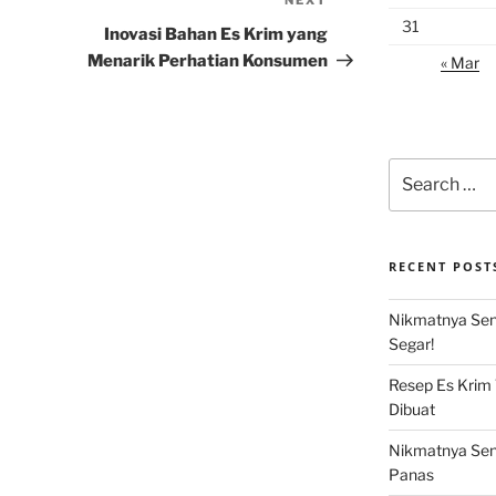
NEXT
Next
31
Post
Inovasi Bahan Es Krim yang
Menarik Perhatian Konsumen
« Mar
Search
for:
RECENT POST
Nikmatnya Sens
Segar!
Resep Es Krim
Dibuat
Nikmatnya Sens
Panas