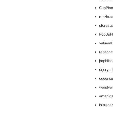
CupPlan
mpzin.c
stcreal.
PopUpFl
valueml
rebecca
jmpblis
drjorger
queensu
wendyw
ameri-
hrsrece