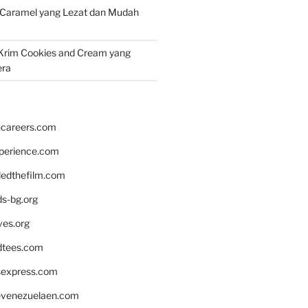
 Caramel yang Lezat dan Mudah
Krim Cookies and Cream yang
era
hcareers.com
xperience.com
edthefilm.com
ds-bg.org
ves.org
tees.com
rsexpress.com
venezuelaen.com