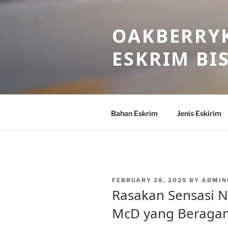
Skip
to
OAKBERRYK
content
ESKRIM BI
Bahan Eskrim
Jenis Eskirim
POSTED
FEBRUARY 28, 2025
BY
ADMIN
ON
Rasakan Sensasi N
McD yang Beraga