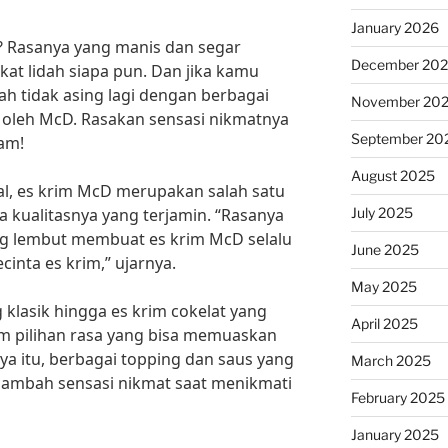
January 2026
m? Rasanya yang manis dan segar
December 20
at lidah siapa pun. Dan jika kamu
ah tidak asing lagi dengan berbagai
November 20
n oleh McD. Rasakan sensasi nikmatnya
September 20
am!
August 2025
l, es krim McD merupakan salah satu
July 2025
a kualitasnya yang terjamin. “Rasanya
ng lembut membuat es krim McD selalu
June 2025
cinta es krim,” ujarnya.
May 2025
g klasik hingga es krim cokelat yang
April 2025
m pilihan rasa yang bisa memuaskan
nya itu, berbagai topping dan saus yang
March 2025
ambah sensasi nikmat saat menikmati
February 2025
January 2025