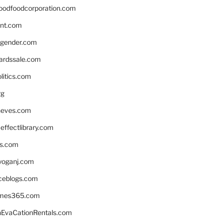
oodfoodcorporation.com
nnt.com
gender.com
ardssale.com
litics.com
rg
neves.com
ffectlibrary.com
ns.com
yoganj.com
rceblogs.com
ames365.com
EvaCationRentals.com