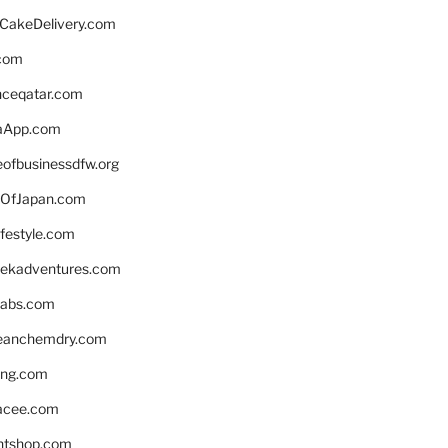
rCakeDelivery.com
.com
enceqatar.com
aApp.com
eofbusinessdfw.org
OfJapan.com
ifestyle.com
eekadventures.com
labs.com
leanchemdry.com
ing.com
acee.com
ntshop.com