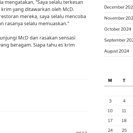
ia mengatakan, “Saya selalu terkesan
December 20
 krim yang ditawarkan oleh McD.
 restoran mereka, saya selalu mencoba
November 20
an rasanya selalu memuaskan.”
October 2024
 kunjungi McD dan rasakan sensasi
September 20
yang beragam. Siapa tahu es krim
August 2024
M
T
3
4
10
11
17
18
24
25