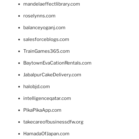
mandelaeffectlibrary.com
roselynns.com
balanceyoganj.com
salesforceblogs.com
TrainGames365.com
BaytownEvaCationRentals.com
JabalpurCakeDelivery.com
halobjd.com
intelligenceqatar.com
PikaPikaApp.com
takecareofbusinessdfw.org
HamadaOfJapan.com