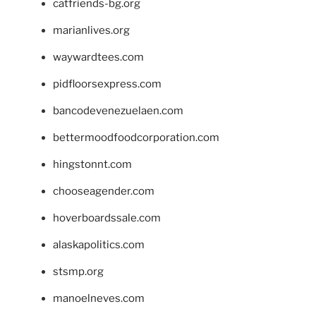
catfriends-bg.org
marianlives.org
waywardtees.com
pidfloorsexpress.com
bancodevenezuelaen.com
bettermoodfoodcorporation.com
hingstonnt.com
chooseagender.com
hoverboardssale.com
alaskapolitics.com
stsmp.org
manoelneves.com