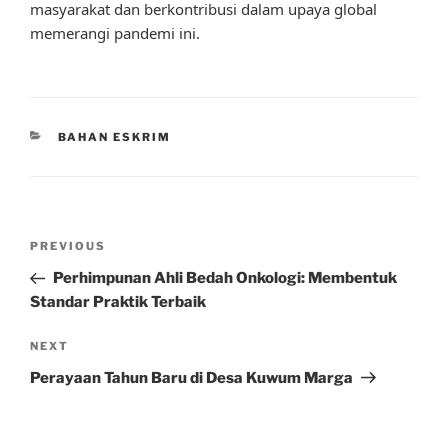
masyarakat dan berkontribusi dalam upaya global
memerangi pandemi ini.
CATEGORIES
BAHAN ESKRIM
Post
Previous
PREVIOUS
navigation
Post
Perhimpunan Ahli Bedah Onkologi: Membentuk
Standar Praktik Terbaik
Next
NEXT
Post
Perayaan Tahun Baru di Desa Kuwum Marga