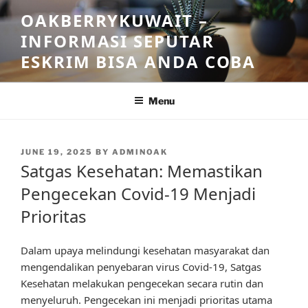
Skip
OAKBERRYKUWAIT –
to
INFORMASI SEPUTAR
content
ESKRIM BISA ANDA COBA
Menu
POSTED
JUNE 19, 2025
BY
ADMINOAK
ON
Satgas Kesehatan: Memastikan
Pengecekan Covid-19 Menjadi
Prioritas
Dalam upaya melindungi kesehatan masyarakat dan
mengendalikan penyebaran virus Covid-19, Satgas
Kesehatan melakukan pengecekan secara rutin dan
menyeluruh. Pengecekan ini menjadi prioritas utama