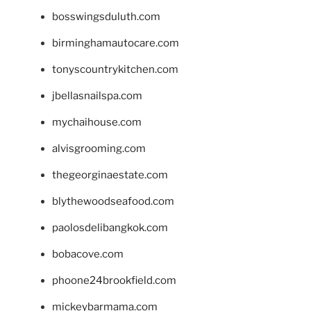
bosswingsduluth.com
birminghamautocare.com
tonyscountrykitchen.com
jbellasnailspa.com
mychaihouse.com
alvisgrooming.com
thegeorginaestate.com
blythewoodseafood.com
paolosdelibangkok.com
bobacove.com
phoone24brookfield.com
mickeybarmama.com