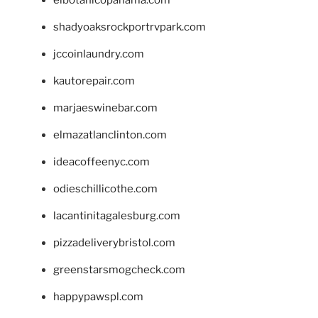
shadyoaksrockportrvpark.com
jccoinlaundry.com
kautorepair.com
marjaeswinebar.com
elmazatlanclinton.com
ideacoffeenyc.com
odieschillicothe.com
lacantinitagalesburg.com
pizzadeliverybristol.com
greenstarsmogcheck.com
happypawspl.com