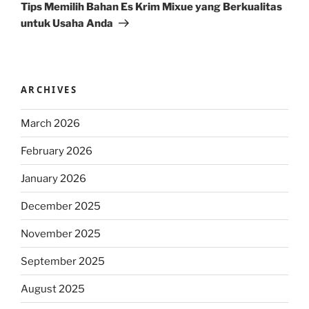
Post
Tips Memilih Bahan Es Krim Mixue yang Berkualitas
untuk Usaha Anda
ARCHIVES
March 2026
February 2026
January 2026
December 2025
November 2025
September 2025
August 2025