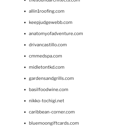
thesoundarchitects.com
allin1roofing.com
keepjudgewebb.com
anatomyofadventure.com
drivancastillo.com
cmmedspa.com
midletontkd.com
gardensandgrills.com
basilfoodwine.com
nikko-tochigi.net
caribbean-corner.com
bluemoongiftcards.com