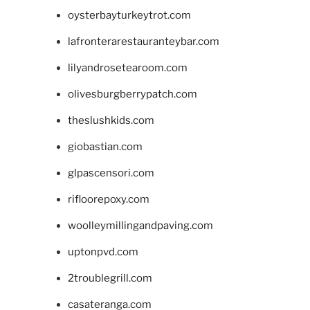
oysterbayturkeytrot.com
lafronterarestauranteybar.com
lilyandrosetearoom.com
olivesburgberrypatch.com
theslushkids.com
giobastian.com
glpascensori.com
rifloorepoxy.com
woolleymillingandpaving.com
uptonpvd.com
2troublegrill.com
casateranga.com