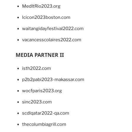
MedItRio2023.org
lcicon2023boston.com
waitangidayfestival2022.com
vacancesscolaires2022.com
MEDIA PARTNER II
isth2022.com
p2b2pabi2023-makassar.com
wocfparis2023.org
sinc2023.com
scdlqatar2022-qa.com
thecolumbiagrill.com