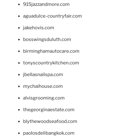
915jazzandmore.com
aguadulce-countryfair.com
jakehovis.com
bosswingsduluth.com
birminghamautocare.com
tonyscountrykitchen.com
jbellasnailspa.com
mychaihouse.com
alvisgrooming.com
thegeorginaestate.com
blythewoodseafood.com
paolosdelibangkok.com