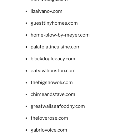
lizaivanov.com
guesttinyhomes.com
home-plow-by-meyer.com
palatelatincuisine.com
blackdoglegacy.com
eatvivahouston.com
thebigshowok.com
chimeandstave.com
greatwallseafoodny.com
theloverose.com
gabriovoice.com