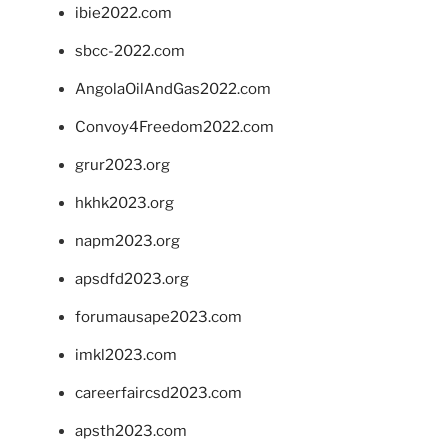
ibie2022.com
sbcc-2022.com
AngolaOilAndGas2022.com
Convoy4Freedom2022.com
grur2023.org
hkhk2023.org
napm2023.org
apsdfd2023.org
forumausape2023.com
imkl2023.com
careerfaircsd2023.com
apsth2023.com