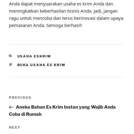
Anda dapat menyuarakan usaha es krim Anda dan
meningkatkan keberhasilan bisnis Anda. Jadi, jangan
ragu untuk mencoba dan terus berinovasi dalam upaya
pemasaran Anda. Semoga berhasil!
CATEGORIES
USAHA ESKRIM
TAGS
BUKA USAHA ES KRIM
Post
Previous
PREVIOUS
navigation
Post
Aneka Bahan Es Krim Instan yang Wajib Anda
Coba di Rumah
Next
NEXT