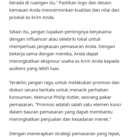
berada di ruangan itu.” Pastikan logo dan desain
kemasan Anda mencerminkan kualitas dan nilai dari
produk es krim Anda.
Selain itu, jangan lupakan pentingnya kerjasama
dengan influencer atau selebriti lokal untuk
memperluas jangkauan pemasaran Anda. Dengan
bekerja sama dengan mereka, Anda dapat
meningkatkan eksposur usaha es krim Anda kepada
audiens yang lebih luas.
Terakhir, jangan ragu untuk melakukan promosi dan
diskon secara berkala untuk menarik perhatian
konsumen. Menurut Philip Kotler, seorang pakar
pemasaran, “Promosi adalah salah satu elemen kunci
dalam bauran pemasaran yang dapat membantu
meningkatkan penjualan dan kesadaran merek.”
Dengan menerapkan strategi pemasaran yang tepat,