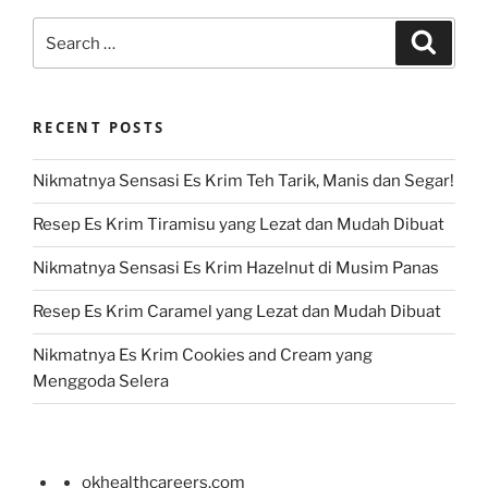
Search
Search
for:
RECENT POSTS
Nikmatnya Sensasi Es Krim Teh Tarik, Manis dan Segar!
Resep Es Krim Tiramisu yang Lezat dan Mudah Dibuat
Nikmatnya Sensasi Es Krim Hazelnut di Musim Panas
Resep Es Krim Caramel yang Lezat dan Mudah Dibuat
Nikmatnya Es Krim Cookies and Cream yang
Menggoda Selera
okhealthcareers.com