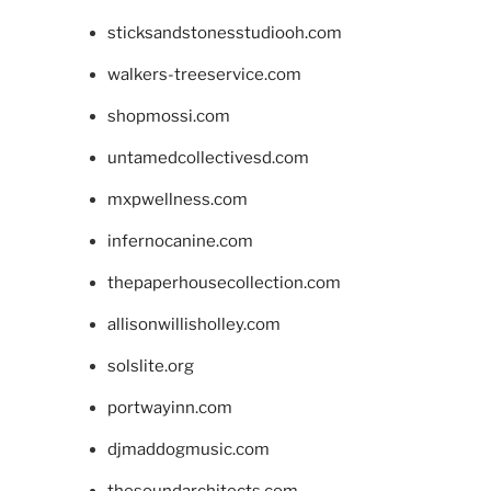
sticksandstonesstudiooh.com
walkers-treeservice.com
shopmossi.com
untamedcollectivesd.com
mxpwellness.com
infernocanine.com
thepaperhousecollection.com
allisonwillisholley.com
solslite.org
portwayinn.com
djmaddogmusic.com