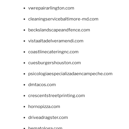
vwrepairarlington.com
cleaningservicebaltimore-md.com
beckslandscapeandfence.com
vistaaltadelveramendi.com
coastlinecateringnc.com
cuesburgershouston.com
psicologiaespecializadaencampeche.com
dmtacos.com
crescentstreetprinting.com
hornopizza.com
driveadragster.com
hematologa.com