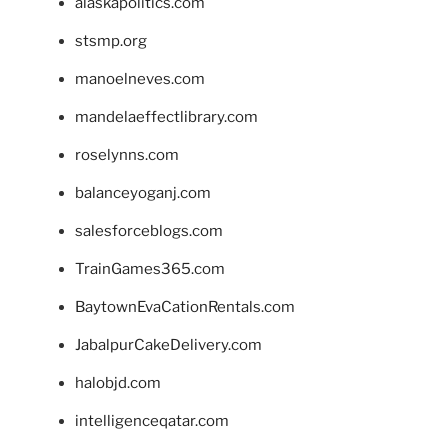
alaskapolitics.com
stsmp.org
manoelneves.com
mandelaeffectlibrary.com
roselynns.com
balanceyoganj.com
salesforceblogs.com
TrainGames365.com
BaytownEvaCationRentals.com
JabalpurCakeDelivery.com
halobjd.com
intelligenceqatar.com