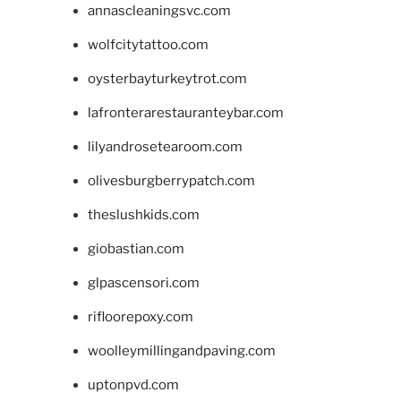
annascleaningsvc.com
wolfcitytattoo.com
oysterbayturkeytrot.com
lafronterarestauranteybar.com
lilyandrosetearoom.com
olivesburgberrypatch.com
theslushkids.com
giobastian.com
glpascensori.com
rifloorepoxy.com
woolleymillingandpaving.com
uptonpvd.com