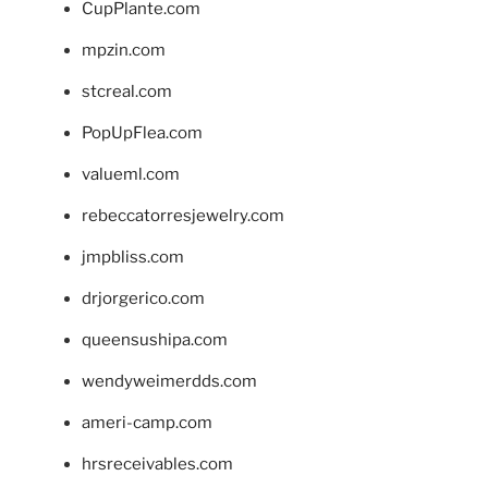
CupPlante.com
mpzin.com
stcreal.com
PopUpFlea.com
valueml.com
rebeccatorresjewelry.com
jmpbliss.com
drjorgerico.com
queensushipa.com
wendyweimerdds.com
ameri-camp.com
hrsreceivables.com