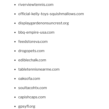
riverviewtennis.com
official-kelly-toys-squishmallows.com
displaygardenonsuncrest.org
bbq-empire-usa.com
feedstoreva.com
drogopets.com
ediblechalk.com
tabletennisnearme.com
oaksofa.com
soultacohtx.com
capishcaps.com
gpsyfl.org