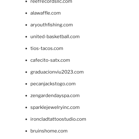
reefrecordsllc.com
alawaffle.com
aryouthfishing.com
united-basketball.com
tios-tacos.com
cafecito-satx.com
graduacionviu2023.com
pecanjackstogo.com
zengardendayspa.com
sparklejewelryinc.com
ironcladtattoostudio.com
bruinshome.com