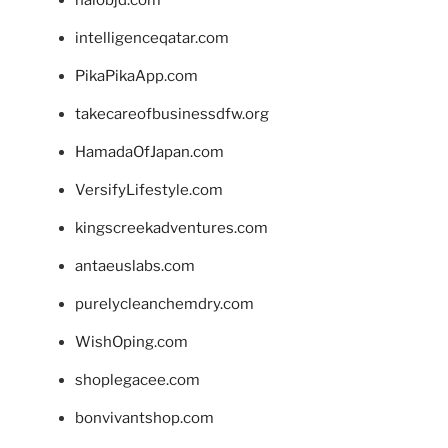
halobjd.com
intelligenceqatar.com
PikaPikaApp.com
takecareofbusinessdfw.org
HamadaOfJapan.com
VersifyLifestyle.com
kingscreekadventures.com
antaeuslabs.com
purelycleanchemdry.com
WishOping.com
shoplegacee.com
bonvivantshop.com