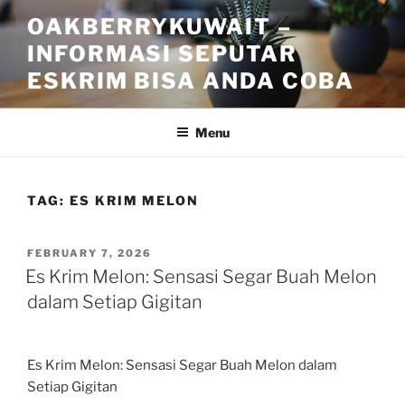
Skip
OAKBERRYKUWAIT –
to
INFORMASI SEPUTAR
content
ESKRIM BISA ANDA COBA
Menu
TAG:
ES KRIM MELON
POSTED
FEBRUARY 7, 2026
ON
Es Krim Melon: Sensasi Segar Buah Melon
dalam Setiap Gigitan
Es Krim Melon: Sensasi Segar Buah Melon dalam
Setiap Gigitan