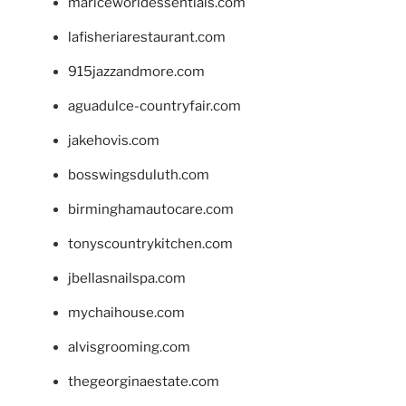
mariceworldessentials.com
lafisheriarestaurant.com
915jazzandmore.com
aguadulce-countryfair.com
jakehovis.com
bosswingsduluth.com
birminghamautocare.com
tonyscountrykitchen.com
jbellasnailspa.com
mychaihouse.com
alvisgrooming.com
thegeorginaestate.com