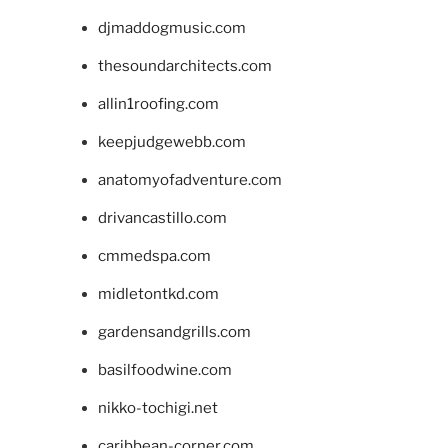
djmaddogmusic.com
thesoundarchitects.com
allin1roofing.com
keepjudgewebb.com
anatomyofadventure.com
drivancastillo.com
cmmedspa.com
midletontkd.com
gardensandgrills.com
basilfoodwine.com
nikko-tochigi.net
caribbean-corner.com