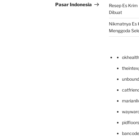
Pasar Indonesia
Resep Es Krim
Dibuat
Nikmatnya Es 
Menggoda Sel
okhealt
theinte
unbound
catfrien
marianli
wayward
pidfloo
bancode