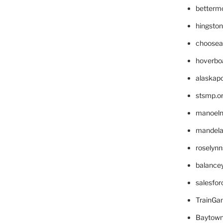
betterm
hingsto
choosea
hoverbo
alaskapo
stsmp.o
manoel
mandelae
roselyn
balance
salesfo
TrainG
Baytown