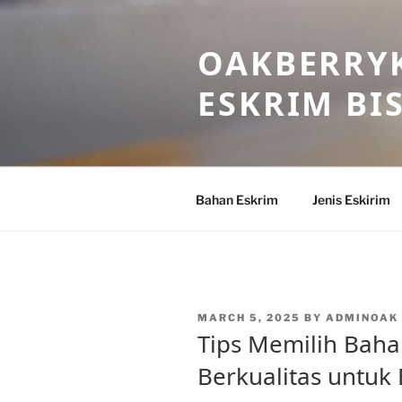
Skip
to
OAKBERRYK
content
ESKRIM BI
Bahan Eskrim
Jenis Eskirim
POSTED
MARCH 5, 2025
BY
ADMINOAK
ON
Tips Memilih Baha
Berkualitas untuk 