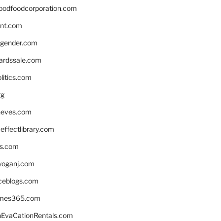
oodfoodcorporation.com
nnt.com
gender.com
ardssale.com
litics.com
rg
neves.com
ffectlibrary.com
ns.com
yoganj.com
rceblogs.com
ames365.com
EvaCationRentals.com