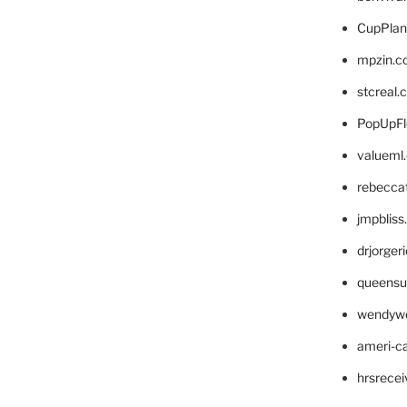
CupPlan
mpzin.c
stcreal.
PopUpFl
valueml
rebecca
jmpblis
drjorger
queensu
wendyw
ameri-
hrsrece