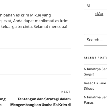
31
« Mar
ih bahan es krim Mixue yang
g lezat, Anda dapat menikmati es krim
 keluarga tercinta. Selamat mencoba!
Search
for:
RECENT POST
Nikmatnya Sens
Segar!
Resep Es Krim
Dibuat
NEXT
Next
Nikmatnya Sens
Post
yang
Tantangan dan Strategi dalam
Panas
a
Mengembangkan Usaha Es Krim di