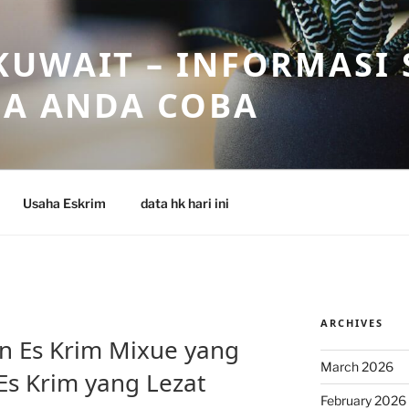
UWAIT – INFORMASI 
SA ANDA COBA
Usaha Eskrim
data hk hari ini
ARCHIVES
n Es Krim Mixue yang
March 2026
Es Krim yang Lezat
February 2026