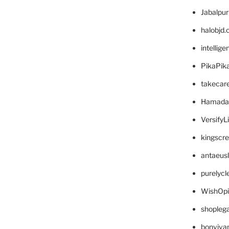
Jabalpu
halobjd
intellig
PikaPik
takecar
Hamada
VersifyL
kingscr
antaeus
purelyc
WishOp
shopleg
bonviva