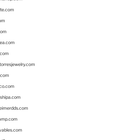
te.com
om
com
ea.com
.com
torresjewelry.com
s.com
ico.com
shipa.com
eimerdds.com
camp.com
ivables.com