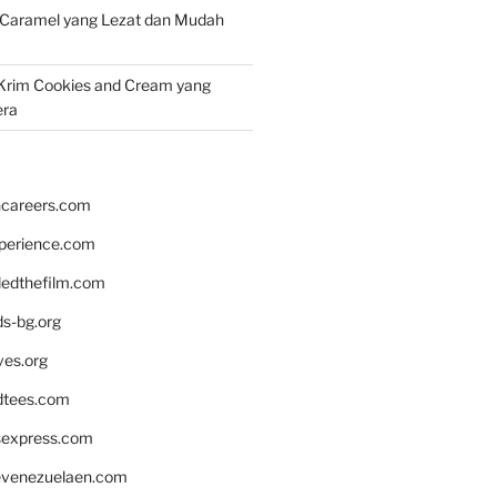
 Caramel yang Lezat dan Mudah
Krim Cookies and Cream yang
era
hcareers.com
xperience.com
edthefilm.com
ds-bg.org
ves.org
tees.com
rsexpress.com
venezuelaen.com