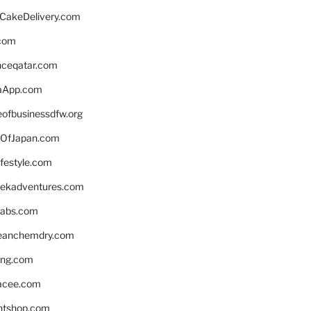
rCakeDelivery.com
.com
enceqatar.com
aApp.com
eofbusinessdfw.org
OfJapan.com
ifestyle.com
eekadventures.com
labs.com
leanchemdry.com
ing.com
acee.com
ntshop.com