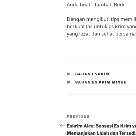
Anda buat,” tambah Budi.
Dengan mengikuti tips memil
berkualitas untuk es krim yan
yang lezat dan sehat bersama
CATEGORIES
BAHAN ESKRIM
TAGS
BAHAN ES KRIM MIXUE
Post
Previous
PREVIOUS
navigation
Post
Eskrim Aice: Sensasi Es Krim 
Memanjakan Lidah dan Tersedi