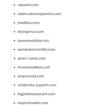
valueml.com
rebeccatorresjewelry.com
jmpbliss.com
drjorgerico.com
queensushipa.com
wendyweimerdds.com
ameri-camp.com
hrsreceivables.com
empconst1.com
cinderella-support.com
bigpinkrestaurant.com
inspirehuahin.com