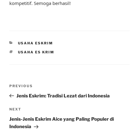
kompetitif. Semoga berhasil!
CATEGORIES
USAHA ESKRIM
TAGS
USAHA ES KRIM
Post
Previous
PREVIOUS
navigation
Post
Jenis Eskrim: Tradisi Lezat dari Indonesia
Next
NEXT
Post
Jenis-Jenis Eskrim Aice yang Paling Populer di
Indonesia