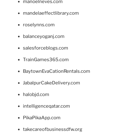
manoelneves.com
mandelaeffectlibrary.com
roselynns.com
balanceyoganj.com
salesforceblogs.com
TrainGames365.com
BaytownEvaCationRentals.com
JabalpurCakeDelivery.com
halobjd.com
intelligenceqatar.com
PikaPikaApp.com
takecareofbusinessdfw.org