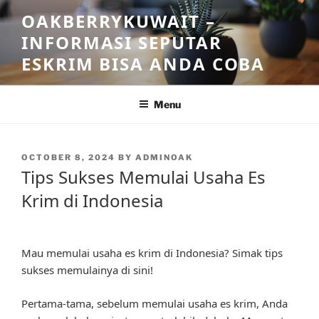
Skip
OAKBERRYKUWAIT –
to
INFORMASI SEPUTAR
content
ESKRIM BISA ANDA COBA
Menu
POSTED
OCTOBER 8, 2024
BY
ADMINOAK
ON
Tips Sukses Memulai Usaha Es
Krim di Indonesia
Mau memulai usaha es krim di Indonesia? Simak tips
sukses memulainya di sini!
Pertama-tama, sebelum memulai usaha es krim, Anda