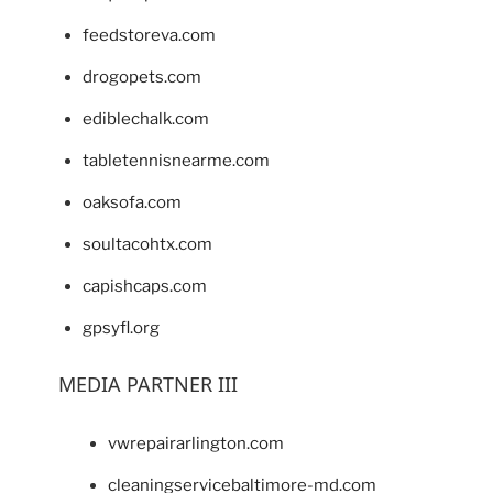
feedstoreva.com
drogopets.com
ediblechalk.com
tabletennisnearme.com
oaksofa.com
soultacohtx.com
capishcaps.com
gpsyfl.org
MEDIA PARTNER III
vwrepairarlington.com
cleaningservicebaltimore-md.com