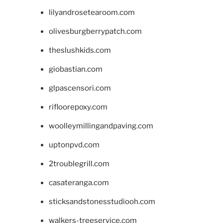
lilyandrosetearoom.com
olivesburgberrypatch.com
theslushkids.com
giobastian.com
glpascensori.com
rifloorepoxy.com
woolleymillingandpaving.com
uptonpvd.com
2troublegrill.com
casateranga.com
sticksandstonesstudiooh.com
walkers-treeservice.com