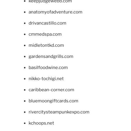
keepjudgewebb.com
anatomyofadventure.com
drivancastillo.com
cmmedspa.com
midletontkd.com
gardensandgrills.com
basilfoodwine.com
nikko-tochigi.net
caribbean-corner.com
bluemoongiftcards.com
rivercitysteampunkexpo.com
kchoops.net