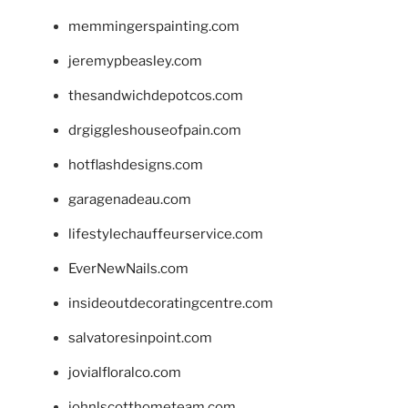
memmingerspainting.com
jeremypbeasley.com
thesandwichdepotcos.com
drgiggleshouseofpain.com
hotflashdesigns.com
garagenadeau.com
lifestylechauffeurservice.com
EverNewNails.com
insideoutdecoratingcentre.com
salvatoresinpoint.com
jovialfloralco.com
johnlscotthometeam.com