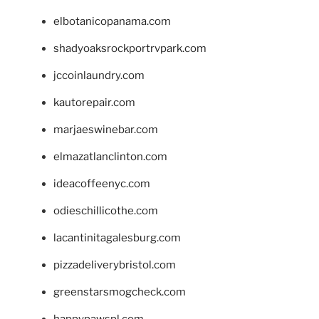
elbotanicopanama.com
shadyoaksrockportrvpark.com
jccoinlaundry.com
kautorepair.com
marjaeswinebar.com
elmazatlanclinton.com
ideacoffeenyc.com
odieschillicothe.com
lacantinitagalesburg.com
pizzadeliverybristol.com
greenstarsmogcheck.com