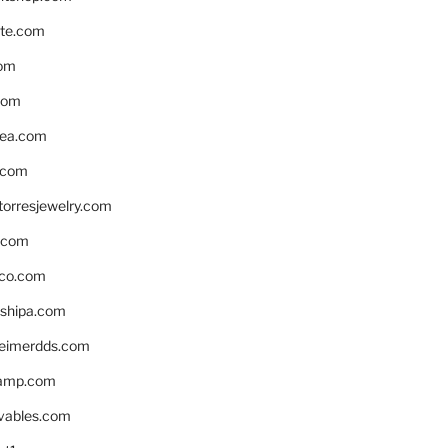
te.com
om
com
ea.com
.com
torresjewelry.com
s.com
ico.com
shipa.com
eimerdds.com
camp.com
ivables.com