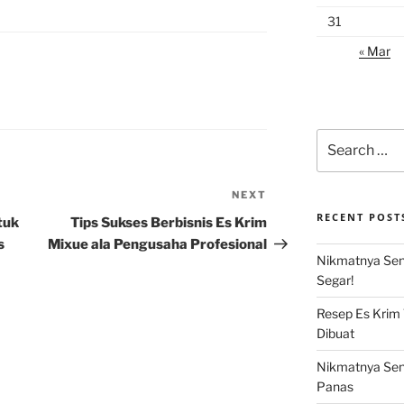
31
« Mar
Search
for:
NEXT
Next
Post
RECENT POST
tuk
Tips Sukses Berbisnis Es Krim
s
Mixue ala Pengusaha Profesional
Nikmatnya Sens
Segar!
Resep Es Krim
Dibuat
Nikmatnya Sens
Panas