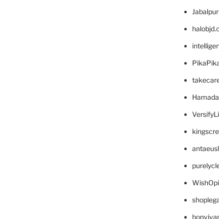
Jabalpu
halobjd
intellig
PikaPik
takecar
Hamada
VersifyL
kingscr
antaeus
purelyc
WishOp
shopleg
bonviva