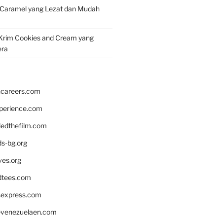
 Caramel yang Lezat dan Mudah
Krim Cookies and Cream yang
era
hcareers.com
xperience.com
edthefilm.com
ds-bg.org
ves.org
tees.com
rsexpress.com
venezuelaen.com