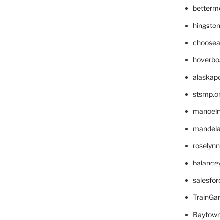
betterm
hingsto
choosea
hoverbo
alaskapo
stsmp.o
manoel
mandelae
roselyn
balance
salesfo
TrainG
Baytown