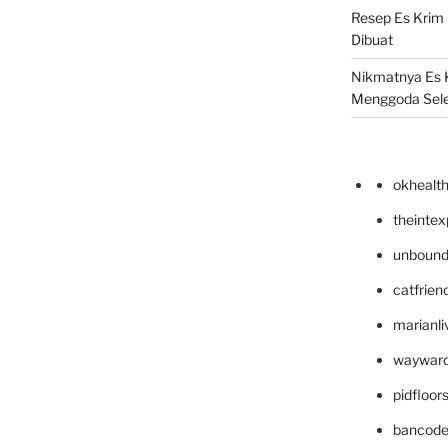
Resep Es Krim
Dibuat
Nikmatnya Es 
Menggoda Sel
okhealt
theinte
unbound
catfrien
marianli
wayward
pidfloo
bancode