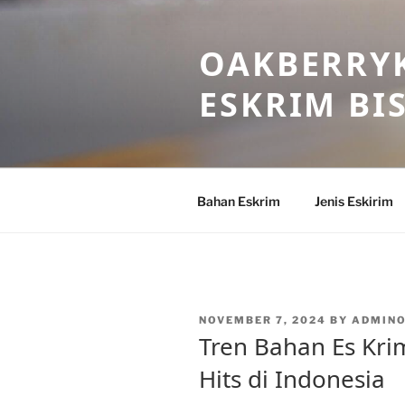
Skip
to
OAKBERRYK
content
ESKRIM BI
Bahan Eskrim
Jenis Eskirim
POSTED
NOVEMBER 7, 2024
BY
ADMIN
ON
Tren Bahan Es Kri
Hits di Indonesia