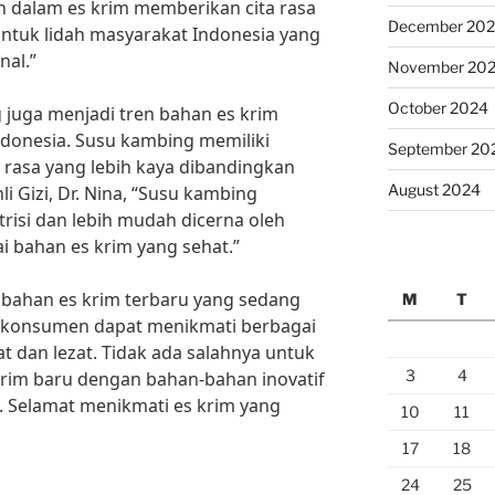
 dalam es krim memberikan cita rasa
December 20
untuk lidah masyarakat Indonesia yang
nal.”
November 20
October 2024
g juga menjadi tren bahan es krim
Indonesia. Susu kambing memiliki
September 20
 rasa yang lebih kaya dibandingkan
August 2024
i Gizi, Dr. Nina, “Susu kambing
isi dan lebih mudah dicerna oleh
i bahan es krim yang sehat.”
bahan es krim terbaru yang sedang
M
T
gai konsumen dapat menikmati berbagai
at dan lezat. Tidak ada salahnya untuk
3
4
krim baru dengan bahan-bahan inovatif
. Selamat menikmati es krim yang
10
11
17
18
24
25