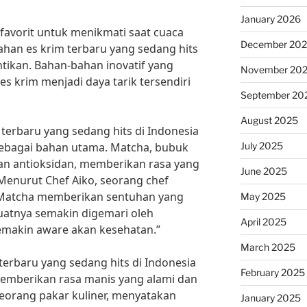
January 2026
n favorit untuk menikmati saat cuaca
December 20
bahan es krim terbaru yang sedang hits
antikan. Bahan-bahan inovatif yang
November 20
 krim menjadi daya tarik tersendiri
September 20
August 2025
 terbaru yang sedang hits di Indonesia
July 2025
ebagai bahan utama. Matcha, bubuk
kan antioksidan, memberikan rasa yang
June 2025
 Menurut Chef Aiko, seorang chef
a, “Matcha memberikan sentuhan yang
May 2025
atnya semakin digemari oleh
April 2025
emakin aware akan kesehatan.”
March 2025
terbaru yang sedang hits di Indonesia
February 2025
memberikan rasa manis yang alami dan
 seorang pakar kuliner, menyatakan
January 2025