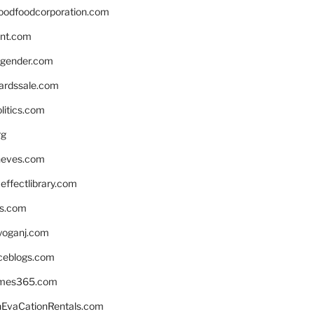
oodfoodcorporation.com
nnt.com
gender.com
ardssale.com
litics.com
rg
neves.com
ffectlibrary.com
ns.com
yoganj.com
rceblogs.com
ames365.com
EvaCationRentals.com