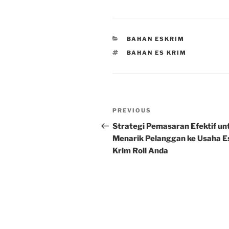
CATEGORIES
BAHAN ESKRIM
TAGS
BAHAN ES KRIM
Post
Previous
PREVIOUS
navigation
Post
Strategi Pemasaran Efektif un
Menarik Pelanggan ke Usaha E
Krim Roll Anda