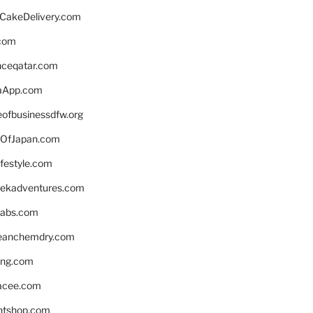
rCakeDelivery.com
.com
enceqatar.com
aApp.com
eofbusinessdfw.org
OfJapan.com
ifestyle.com
eekadventures.com
labs.com
leanchemdry.com
ing.com
acee.com
ntshop.com