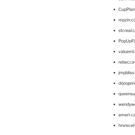
CupPlan
mpzin.c
stcreal.
PopUpFl
valueml
rebecca
jmpblis
drjorger
queensu
wendyw
ameri-
hrsrece