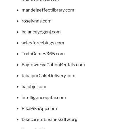
mandelaeffectlibrary.com
roselynns.com
balanceyoganj.com
salesforceblogs.com
TrainGames365.com
BaytownEvaCationRentals.com
JabalpurCakeDelivery.com
halobjd.com
intelligenceqatar.com
PikaPikaApp.com
takecareofbusinessdfw.org