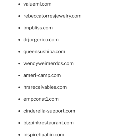
valueml.com
rebeccatorresjewelry.com
jmpbliss.com
drjorgerico.com
queensushipa.com
wendyweimerdds.com
ameri-camp.com
hrsreceivables.com
empconst1.com
cinderella-support.com
bigpinkrestaurant.com
inspirehuahin.com