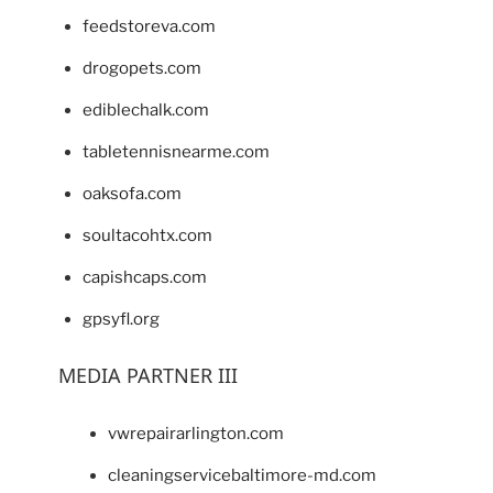
feedstoreva.com
drogopets.com
ediblechalk.com
tabletennisnearme.com
oaksofa.com
soultacohtx.com
capishcaps.com
gpsyfl.org
MEDIA PARTNER III
vwrepairarlington.com
cleaningservicebaltimore-md.com