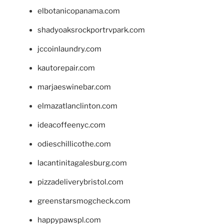
elbotanicopanama.com
shadyoaksrockportrvpark.com
jccoinlaundry.com
kautorepair.com
marjaeswinebar.com
elmazatlanclinton.com
ideacoffeenyc.com
odieschillicothe.com
lacantinitagalesburg.com
pizzadeliverybristol.com
greenstarsmogcheck.com
happypawspl.com