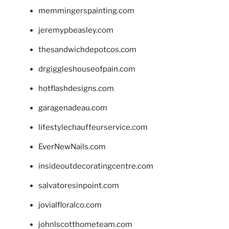
memmingerspainting.com
jeremypbeasley.com
thesandwichdepotcos.com
drgiggleshouseofpain.com
hotflashdesigns.com
garagenadeau.com
lifestylechauffeurservice.com
EverNewNails.com
insideoutdecoratingcentre.com
salvatoresinpoint.com
jovialfloralco.com
johnlscotthometeam.com