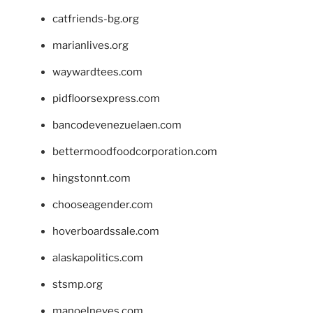
catfriends-bg.org
marianlives.org
waywardtees.com
pidfloorsexpress.com
bancodevenezuelaen.com
bettermoodfoodcorporation.com
hingstonnt.com
chooseagender.com
hoverboardssale.com
alaskapolitics.com
stsmp.org
manoelneves.com