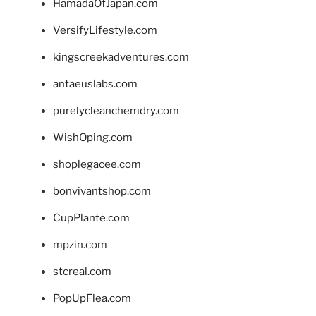
HamadaOfJapan.com
VersifyLifestyle.com
kingscreekadventures.com
antaeuslabs.com
purelycleanchemdry.com
WishOping.com
shoplegacee.com
bonvivantshop.com
CupPlante.com
mpzin.com
stcreal.com
PopUpFlea.com