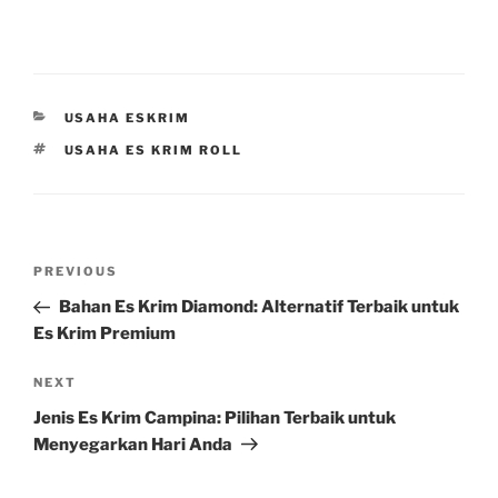
CATEGORIES
USAHA ESKRIM
TAGS
USAHA ES KRIM ROLL
Post
Previous
PREVIOUS
navigation
Post
Bahan Es Krim Diamond: Alternatif Terbaik untuk
Es Krim Premium
Next
NEXT
Post
Jenis Es Krim Campina: Pilihan Terbaik untuk
Menyegarkan Hari Anda