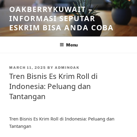
Skip
OAKBERRYKUWAIT –
to
INFORMASI SEPUTAR
content
ESKRIM BISA ANDA COBA
Menu
POSTED
MARCH 11, 2025
BY
ADMINOAK
ON
Tren Bisnis Es Krim Roll di
Indonesia: Peluang dan
Tantangan
Tren Bisnis Es Krim Roll di Indonesia: Peluang dan
Tantangan