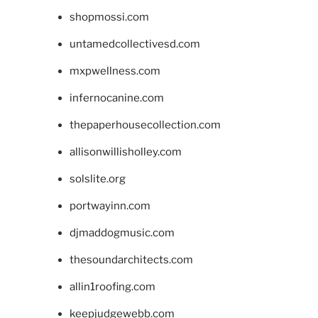
shopmossi.com
untamedcollectivesd.com
mxpwellness.com
infernocanine.com
thepaperhousecollection.com
allisonwillisholley.com
solslite.org
portwayinn.com
djmaddogmusic.com
thesoundarchitects.com
allin1roofing.com
keepjudgewebb.com