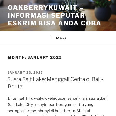
Skip
OAKBERRYKUWAIT –
to
INFORMASI SEPUTAR
content
ESKRIM BISA ANDA COBA
Menu
MONTH:
JANUARY 2025
POSTED
JANUARY 23, 2025
ON
Suara Salt Lake: Menggali Cerita di Balik
Berita
Di tengah hiruk-pikuk kehidupan sehari-hari, suara dari
Salt Lake City menyimpan beragam cerita yang
seringkali tersembunyi di balik berita. Melalui