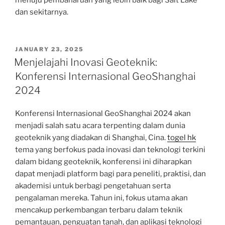
menuju pembaharuan yang lebih baik bagi Salt Lake
dan sekitarnya.
POSTED
JANUARY 23, 2025
ON
Menjelajahi Inovasi Geoteknik:
Konferensi Internasional GeoShanghai
2024
Konferensi Internasional GeoShanghai 2024 akan
menjadi salah satu acara terpenting dalam dunia
geoteknik yang diadakan di Shanghai, Cina.
togel hk
tema yang berfokus pada inovasi dan teknologi terkini
dalam bidang geoteknik, konferensi ini diharapkan
dapat menjadi platform bagi para peneliti, praktisi, dan
akademisi untuk berbagi pengetahuan serta
pengalaman mereka. Tahun ini, fokus utama akan
mencakup perkembangan terbaru dalam teknik
pemantauan, penguatan tanah, dan aplikasi teknologi