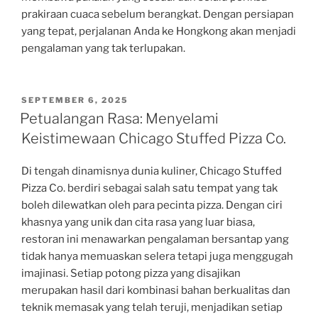
prakiraan cuaca sebelum berangkat. Dengan persiapan
yang tepat, perjalanan Anda ke Hongkong akan menjadi
pengalaman yang tak terlupakan.
POSTED
SEPTEMBER 6, 2025
ON
Petualangan Rasa: Menyelami
Keistimewaan Chicago Stuffed Pizza Co.
Di tengah dinamisnya dunia kuliner, Chicago Stuffed
Pizza Co. berdiri sebagai salah satu tempat yang tak
boleh dilewatkan oleh para pecinta pizza. Dengan ciri
khasnya yang unik dan cita rasa yang luar biasa,
restoran ini menawarkan pengalaman bersantap yang
tidak hanya memuaskan selera tetapi juga menggugah
imajinasi. Setiap potong pizza yang disajikan
merupakan hasil dari kombinasi bahan berkualitas dan
teknik memasak yang telah teruji, menjadikan setiap