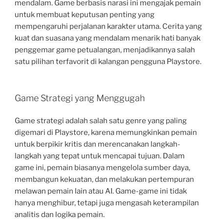
mendalam. Game berbasis narasi ini mengajak pemain
untuk membuat keputusan penting yang
mempengaruhi perjalanan karakter utama. Cerita yang
kuat dan suasana yang mendalam menarik hati banyak
penggemar game petualangan, menjadikannya salah
satu pilihan terfavorit di kalangan pengguna Playstore.
Game Strategi yang Menggugah
Game strategi adalah salah satu genre yang paling
digemari di Playstore, karena memungkinkan pemain
untuk berpikir kritis dan merencanakan langkah-
langkah yang tepat untuk mencapai tujuan. Dalam
game ini, pemain biasanya mengelola sumber daya,
membangun kekuatan, dan melakukan pertempuran
melawan pemain lain atau AI. Game-game ini tidak
hanya menghibur, tetapi juga mengasah keterampilan
analitis dan logika pemain.