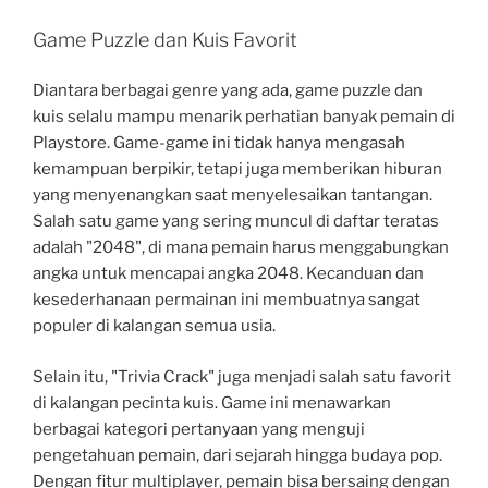
Game Puzzle dan Kuis Favorit
Diantara berbagai genre yang ada, game puzzle dan
kuis selalu mampu menarik perhatian banyak pemain di
Playstore. Game-game ini tidak hanya mengasah
kemampuan berpikir, tetapi juga memberikan hiburan
yang menyenangkan saat menyelesaikan tantangan.
Salah satu game yang sering muncul di daftar teratas
adalah "2048", di mana pemain harus menggabungkan
angka untuk mencapai angka 2048. Kecanduan dan
kesederhanaan permainan ini membuatnya sangat
populer di kalangan semua usia.
Selain itu, "Trivia Crack" juga menjadi salah satu favorit
di kalangan pecinta kuis. Game ini menawarkan
berbagai kategori pertanyaan yang menguji
pengetahuan pemain, dari sejarah hingga budaya pop.
Dengan fitur multiplayer, pemain bisa bersaing dengan