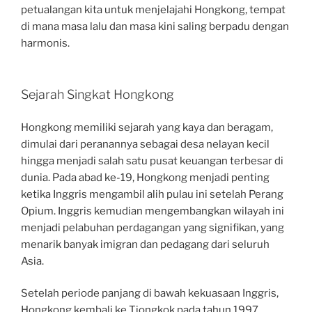
petualangan kita untuk menjelajahi Hongkong, tempat
di mana masa lalu dan masa kini saling berpadu dengan
harmonis.
Sejarah Singkat Hongkong
Hongkong memiliki sejarah yang kaya dan beragam,
dimulai dari peranannya sebagai desa nelayan kecil
hingga menjadi salah satu pusat keuangan terbesar di
dunia. Pada abad ke-19, Hongkong menjadi penting
ketika Inggris mengambil alih pulau ini setelah Perang
Opium. Inggris kemudian mengembangkan wilayah ini
menjadi pelabuhan perdagangan yang signifikan, yang
menarik banyak imigran dan pedagang dari seluruh
Asia.
Setelah periode panjang di bawah kekuasaan Inggris,
Hongkong kembali ke Tiongkok pada tahun 1997