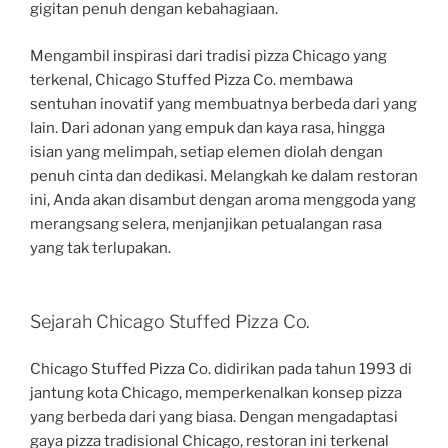
gigitan penuh dengan kebahagiaan.
Mengambil inspirasi dari tradisi pizza Chicago yang
terkenal, Chicago Stuffed Pizza Co. membawa
sentuhan inovatif yang membuatnya berbeda dari yang
lain. Dari adonan yang empuk dan kaya rasa, hingga
isian yang melimpah, setiap elemen diolah dengan
penuh cinta dan dedikasi. Melangkah ke dalam restoran
ini, Anda akan disambut dengan aroma menggoda yang
merangsang selera, menjanjikan petualangan rasa
yang tak terlupakan.
Sejarah Chicago Stuffed Pizza Co.
Chicago Stuffed Pizza Co. didirikan pada tahun 1993 di
jantung kota Chicago, memperkenalkan konsep pizza
yang berbeda dari yang biasa. Dengan mengadaptasi
gaya pizza tradisional Chicago, restoran ini terkenal