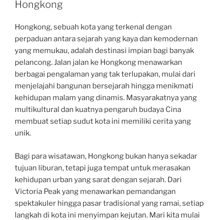
Hongkong
Hongkong, sebuah kota yang terkenal dengan
perpaduan antara sejarah yang kaya dan kemodernan
yang memukau, adalah destinasi impian bagi banyak
pelancong. Jalan jalan ke Hongkong menawarkan
berbagai pengalaman yang tak terlupakan, mulai dari
menjelajahi bangunan bersejarah hingga menikmati
kehidupan malam yang dinamis. Masyarakatnya yang
multikultural dan kuatnya pengaruh budaya Cina
membuat setiap sudut kota ini memiliki cerita yang
unik.
Bagi para wisatawan, Hongkong bukan hanya sekadar
tujuan liburan, tetapi juga tempat untuk merasakan
kehidupan urban yang sarat dengan sejarah. Dari
Victoria Peak yang menawarkan pemandangan
spektakuler hingga pasar tradisional yang ramai, setiap
langkah di kota ini menyimpan kejutan. Mari kita mulai