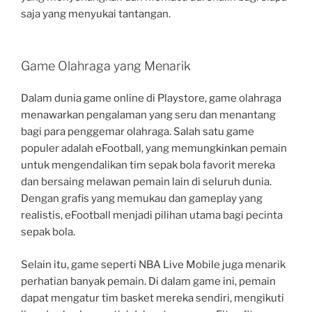
saja yang menyukai tantangan.
Game Olahraga yang Menarik
Dalam dunia game online di Playstore, game olahraga
menawarkan pengalaman yang seru dan menantang
bagi para penggemar olahraga. Salah satu game
populer adalah eFootball, yang memungkinkan pemain
untuk mengendalikan tim sepak bola favorit mereka
dan bersaing melawan pemain lain di seluruh dunia.
Dengan grafis yang memukau dan gameplay yang
realistis, eFootball menjadi pilihan utama bagi pecinta
sepak bola.
Selain itu, game seperti NBA Live Mobile juga menarik
perhatian banyak pemain. Di dalam game ini, pemain
dapat mengatur tim basket mereka sendiri, mengikuti