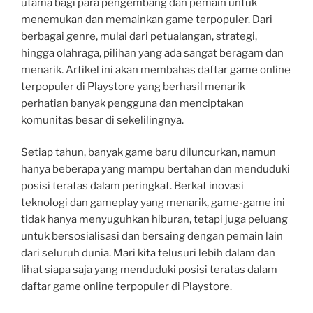
utama bagi para pengembang dan pemain untuk
menemukan dan memainkan game terpopuler. Dari
berbagai genre, mulai dari petualangan, strategi,
hingga olahraga, pilihan yang ada sangat beragam dan
menarik. Artikel ini akan membahas daftar game online
terpopuler di Playstore yang berhasil menarik
perhatian banyak pengguna dan menciptakan
komunitas besar di sekelilingnya.
Setiap tahun, banyak game baru diluncurkan, namun
hanya beberapa yang mampu bertahan dan menduduki
posisi teratas dalam peringkat. Berkat inovasi
teknologi dan gameplay yang menarik, game-game ini
tidak hanya menyuguhkan hiburan, tetapi juga peluang
untuk bersosialisasi dan bersaing dengan pemain lain
dari seluruh dunia. Mari kita telusuri lebih dalam dan
lihat siapa saja yang menduduki posisi teratas dalam
daftar game online terpopuler di Playstore.