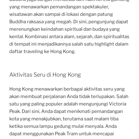
yang menawarkan pemandangan spektakuler,
wisatawan akan sampai di lokasi dengan patung
Buddha raksasa yang megah. Di sini, pengunjung dapat
merenungkan keindahan spiritual dan budaya yang
kental. Kombinasi antara alam, sejarah, dan spiritualitas
di tempat ini menjadikannya salah satu highlight dalam
daftar traveling ke Hong Kong.
Aktivitas Seru di Hong Kong
Hong Kong menawarkan berbagai aktivitas seru yang
akan membuat perjalanan Anda tidak terlupakan. Salah
satu yang paling populer adalah mengunjungi Victoria
Peak. Dari sini, Anda dapat menikmati pemandangan
kota yang menakjubkan, terutama saat malam tiba
ketika semua lampu gedung mulai menyala. Anda
dapat menggunakan Peak Tram untuk mencapai