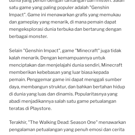
dunia yang penuh dengan tantangan dan misteri. Salah
satu game yang paling populer adalah "Genshin
Impact". Game ini menawarkan grafis yang memukau
dan gameplay yang menarik, di mana pemain dapat
mengeksplorasi dunia terbuka dan bertarung dengan
berbagai monster.
Selain "Genshin Impact", game "Minecraft" juga tidak
kalah menarik. Dengan kemampuannya untuk
menciptakan dan menjelajahi dunia sendiri, Minecraft
memberikan kebebasan yang luar biasa kepada
pemain. Penggemar game ini dapat menggali sumber
daya, membangun struktur, dan bahkan bertahan hidup
di dunia yang luas dan dinamis. Popularitasnya yang
abadi menjadikannya salah satu game petualangan
teratas di Playstore.
Terakhir, "The Walking Dead: Season One" menawarkan
pengalaman petualangan yang penuh emosi dan cerita