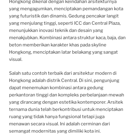
Hongkong dikenal dengan keindahan arsitekturnya
yang mengagumkan, menciptakan pemandangan kota
yang futuristik dan dinamis. Gedung pencakar langit
yang menjulang tinggi, seperti ICC dan Central Plaza,
menunjukkan inovasi teknik dan desain yang
menakjubkan. Kombinasi antara struktur kaca, baja, dan
beton memberikan karakter khas pada skyline
Hongkong, menciptakan latar belakang yang sangat
visual.
Salah satu contoh terbaik dari arsitektur modern di
Hongkong adalah distrik Central. Di sini, pengunjung
dapat menemukan kombinasi antara gedung
perkantoran tinggi dan kompleks perbelanjaan mewah
yang dirancang dengan estetika kontemporer. Arsitek
ternama dunia telah berkontribusi untuk menciptakan
ruang yang tidak hanya fungsional tetapi juga
menawan secara visual. Ini adalah cerminan dari
semangat modernitas yang dimiliki kota ini.