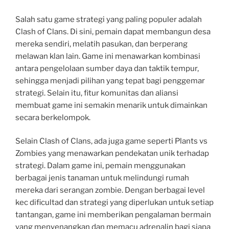
Salah satu game strategi yang paling populer adalah
Clash of Clans. Di sini, pemain dapat membangun desa
mereka sendiri, melatih pasukan, dan berperang
melawan klan lain. Game ini menawarkan kombinasi
antara pengelolaan sumber daya dan taktik tempur,
sehingga menjadi pilihan yang tepat bagi penggemar
strategi. Selain itu, fitur komunitas dan aliansi
membuat game ini semakin menarik untuk dimainkan
secara berkelompok.
Selain Clash of Clans, ada juga game seperti Plants vs
Zombies yang menawarkan pendekatan unik terhadap
strategi. Dalam game ini, pemain menggunakan
berbagai jenis tanaman untuk melindungi rumah
mereka dari serangan zombie. Dengan berbagai level
kec dificultad dan strategi yang diperlukan untuk setiap
tantangan, game ini memberikan pengalaman bermain
yang menyenangkan dan memacu adrenalin bagi siapa