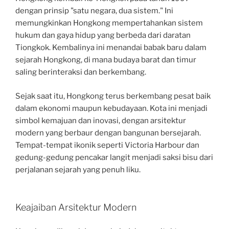
dengan prinsip "satu negara, dua sistem." Ini
memungkinkan Hongkong mempertahankan sistem
hukum dan gaya hidup yang berbeda dari daratan
Tiongkok. Kembalinya ini menandai babak baru dalam
sejarah Hongkong, di mana budaya barat dan timur
saling berinteraksi dan berkembang.
Sejak saat itu, Hongkong terus berkembang pesat baik
dalam ekonomi maupun kebudayaan. Kota ini menjadi
simbol kemajuan dan inovasi, dengan arsitektur
modern yang berbaur dengan bangunan bersejarah.
Tempat-tempat ikonik seperti Victoria Harbour dan
gedung-gedung pencakar langit menjadi saksi bisu dari
perjalanan sejarah yang penuh liku.
Keajaiban Arsitektur Modern