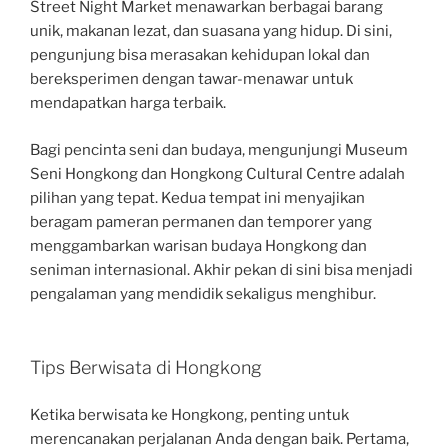
Street Night Market menawarkan berbagai barang
unik, makanan lezat, dan suasana yang hidup. Di sini,
pengunjung bisa merasakan kehidupan lokal dan
bereksperimen dengan tawar-menawar untuk
mendapatkan harga terbaik.
Bagi pencinta seni dan budaya, mengunjungi Museum
Seni Hongkong dan Hongkong Cultural Centre adalah
pilihan yang tepat. Kedua tempat ini menyajikan
beragam pameran permanen dan temporer yang
menggambarkan warisan budaya Hongkong dan
seniman internasional. Akhir pekan di sini bisa menjadi
pengalaman yang mendidik sekaligus menghibur.
Tips Berwisata di Hongkong
Ketika berwisata ke Hongkong, penting untuk
merencanakan perjalanan Anda dengan baik. Pertama,