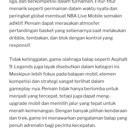
liga, dan berkompetisi dalam turnamen. Fitur-fitur
menarik seperti permainan dalam waktu nyata dan
peringkat global membuat NBA Live Mobile semakin
adiktif. Pemain dapat merasakan atmosfer
pertandingan basket yang sebenarnya saat melakukan
dribble, tembakan, dan blok dengan kontrol yang
responsif.
Tidak ketinggalan, game olahraga balap seperti Asphalt
9: Legends juga layak disebutkan dalam kategori ini.
Meskipun lebih fokus pada balapan mobil, elemen
kompetisi dan strategi sangat terlihat dalam
gameplay-nya. Pemain tidak hanya berlomba untuk
menjadi yang tercepat, tetapi juga dapat meng-
upgrade mobil dan memilih jalur yang tepat untuk
meraih kemenangan. Dengan banyak pilihan kendaraan
dan trek, game ini menawarkan pengalaman balap yang
penuh adrenalin bagi pecinta kecepatan.