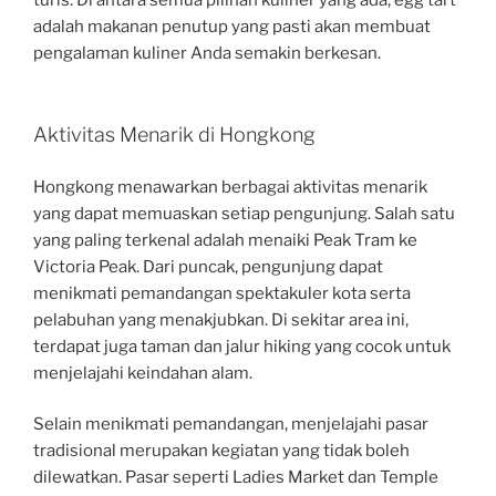
adalah makanan penutup yang pasti akan membuat
pengalaman kuliner Anda semakin berkesan.
Aktivitas Menarik di Hongkong
Hongkong menawarkan berbagai aktivitas menarik
yang dapat memuaskan setiap pengunjung. Salah satu
yang paling terkenal adalah menaiki Peak Tram ke
Victoria Peak. Dari puncak, pengunjung dapat
menikmati pemandangan spektakuler kota serta
pelabuhan yang menakjubkan. Di sekitar area ini,
terdapat juga taman dan jalur hiking yang cocok untuk
menjelajahi keindahan alam.
Selain menikmati pemandangan, menjelajahi pasar
tradisional merupakan kegiatan yang tidak boleh
dilewatkan. Pasar seperti Ladies Market dan Temple