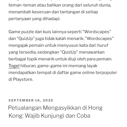
teman-teman atau bahkan orang dari seluruh dunia,
menambah keseruan dan tantangan di setiap
pertanyaan yang dihadapi.
Game puzzle dan kuis lainnya seperti "Wordscapes"
dan "QuizUp" juga tidak kalah menarik. "Wordscapes"
mengajak pemain untuk menyusun kata dari huruf
yang tersedia, sedangkan "QuizUp" menawarkan
berbagai topik menarik untuk diuji oleh para pemain.
Togel
hiburan, game-game ini memang layak
mendapatkan tempat di daftar game online terpopuler
di Playstore.
POSTED
SEPTEMBER 16, 2025
ON
Petualangan Mengasyikkan di Hong
Kong: Wajib Kunjungi dan Coba