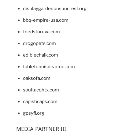
displaygardenonsuncrest.org
bbq-empire-usa.com
feedstoreva.com
drogopets.com
ediblechalk.com
tabletennisnearme.com
oaksofa.com
soultacohtx.com
capishcaps.com
gpsyfl.org
MEDIA PARTNER III