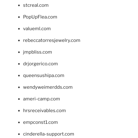
stcreal.com
PopUpFlea.com
valueml.com
rebeccatorresjewelry.com
jmpbliss.com
drjorgerico.com
queensushipa.com
wendyweimerdds.com
ameri-camp.com
hrsreceivables.com
empconst1.com
cinderella-support.com