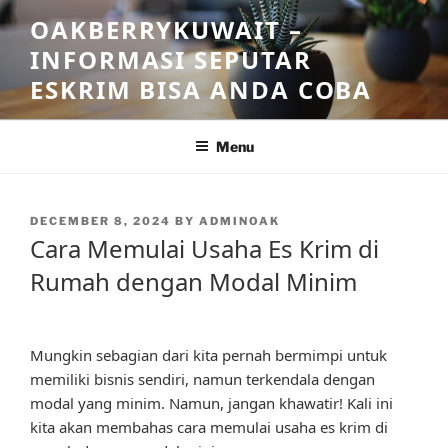
Skip
OAKBERRYKUWAIT –
to
INFORMASI SEPUTAR
content
ESKRIM BISA ANDA COBA
Menu
POSTED
DECEMBER 8, 2024
BY
ADMINOAK
ON
Cara Memulai Usaha Es Krim di
Rumah dengan Modal Minim
Mungkin sebagian dari kita pernah bermimpi untuk
memiliki bisnis sendiri, namun terkendala dengan
modal yang minim. Namun, jangan khawatir! Kali ini
kita akan membahas cara memulai usaha es krim di