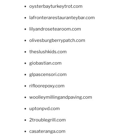
oysterbayturkeytrot.com
lafronterarestauranteybar.com
lilyandrosetearoom.com
olivesburgberrypatch.com
theslushkids.com
giobastian.com
glpascensori.com
rifloorepoxy.com
woolleymillingandpaving.com
uptonpvd.com
2troublegrill.com
casateranga.com