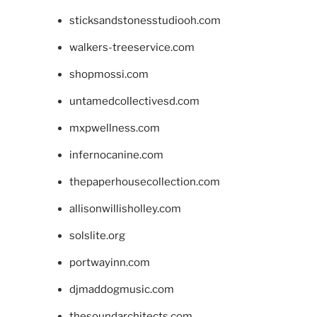
sticksandstonesstudiooh.com
walkers-treeservice.com
shopmossi.com
untamedcollectivesd.com
mxpwellness.com
infernocanine.com
thepaperhousecollection.com
allisonwillisholley.com
solslite.org
portwayinn.com
djmaddogmusic.com
thesoundarchitects.com