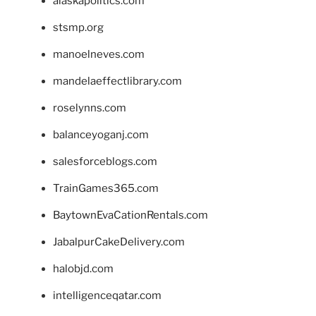
alaskapolitics.com
stsmp.org
manoelneves.com
mandelaeffectlibrary.com
roselynns.com
balanceyoganj.com
salesforceblogs.com
TrainGames365.com
BaytownEvaCationRentals.com
JabalpurCakeDelivery.com
halobjd.com
intelligenceqatar.com