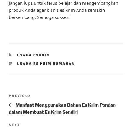
Jangan lupa untuk terus belajar dan mengembangkan
produk Anda agar bisnis es krim Anda semakin
berkembang. Semoga sukses!
CATEGORIES
USAHA ESKRIM
TAGS
USAHA ES KRIM RUMAHAN
Post
Previous
PREVIOUS
navigation
Post
Manfaat Menggunakan Bahan Es Krim Pondan
dalam Membuat Es Krim Sendiri
Next
NEXT