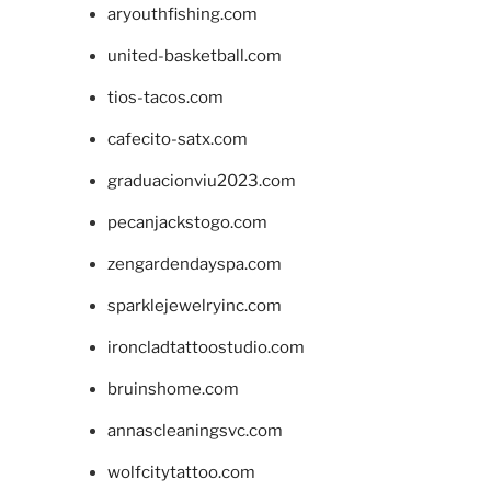
aryouthfishing.com
united-basketball.com
tios-tacos.com
cafecito-satx.com
graduacionviu2023.com
pecanjackstogo.com
zengardendayspa.com
sparklejewelryinc.com
ironcladtattoostudio.com
bruinshome.com
annascleaningsvc.com
wolfcitytattoo.com