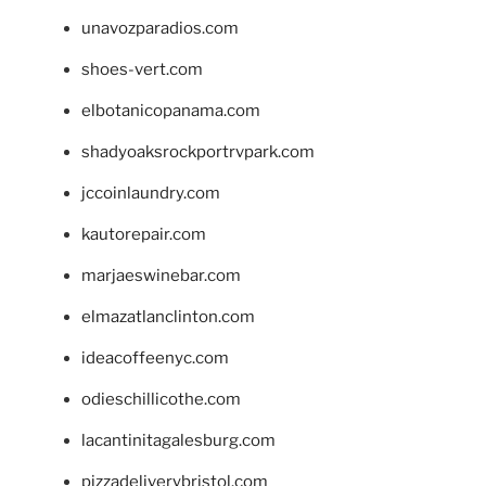
unavozparadios.com
shoes-vert.com
elbotanicopanama.com
shadyoaksrockportrvpark.com
jccoinlaundry.com
kautorepair.com
marjaeswinebar.com
elmazatlanclinton.com
ideacoffeenyc.com
odieschillicothe.com
lacantinitagalesburg.com
pizzadeliverybristol.com