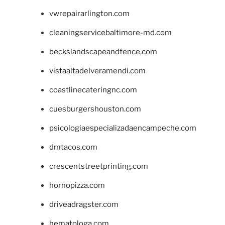
vwrepairarlington.com
cleaningservicebaltimore-md.com
beckslandscapeandfence.com
vistaaltadelveramendi.com
coastlinecateringnc.com
cuesburgershouston.com
psicologiaespecializadaencampeche.com
dmtacos.com
crescentstreetprinting.com
hornopizza.com
driveadragster.com
hematologa.com