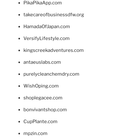
PikaPikaApp.com
takecareofbusinessdfw.org
HamadaOfJapan.com
VersifyLifestyle.com
kingscreekadventures.com
antaeuslabs.com
purelycleanchemdry.com
WishOping.com
shoplegacee.com
bonvivantshop.com
CupPlante.com
mpzin.com