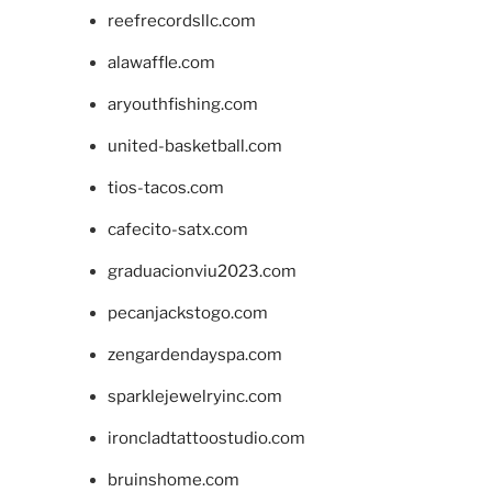
reefrecordsllc.com
alawaffle.com
aryouthfishing.com
united-basketball.com
tios-tacos.com
cafecito-satx.com
graduacionviu2023.com
pecanjackstogo.com
zengardendayspa.com
sparklejewelryinc.com
ironcladtattoostudio.com
bruinshome.com