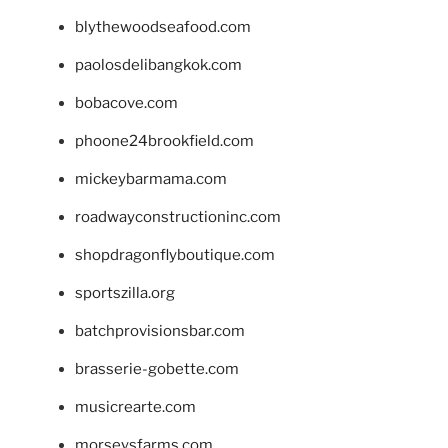
blythewoodseafood.com
paolosdelibangkok.com
bobacove.com
phoone24brookfield.com
mickeybarmama.com
roadwayconstructioninc.com
shopdragonflyboutique.com
sportszilla.org
batchprovisionsbar.com
brasserie-gobette.com
musicrearte.com
morseysfarms.com