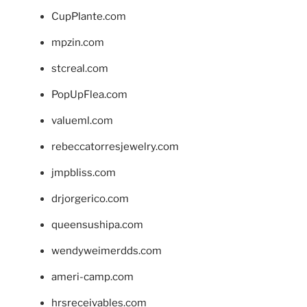
CupPlante.com
mpzin.com
stcreal.com
PopUpFlea.com
valueml.com
rebeccatorresjewelry.com
jmpbliss.com
drjorgerico.com
queensushipa.com
wendyweimerdds.com
ameri-camp.com
hrsreceivables.com