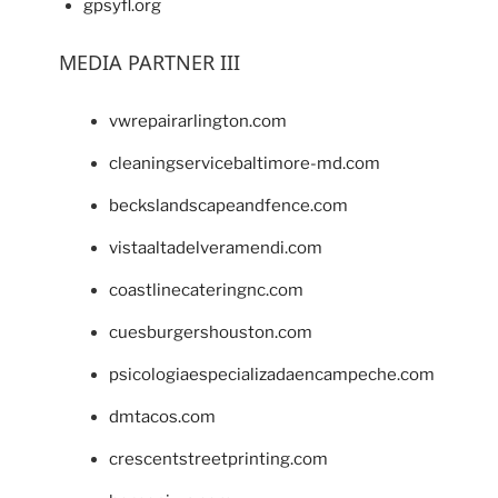
gpsyfl.org
MEDIA PARTNER III
vwrepairarlington.com
cleaningservicebaltimore-md.com
beckslandscapeandfence.com
vistaaltadelveramendi.com
coastlinecateringnc.com
cuesburgershouston.com
psicologiaespecializadaencampeche.com
dmtacos.com
crescentstreetprinting.com