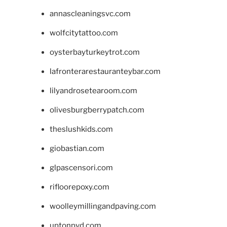
annascleaningsvc.com
wolfcitytattoo.com
oysterbayturkeytrot.com
lafronterarestauranteybar.com
lilyandrosetearoom.com
olivesburgberrypatch.com
theslushkids.com
giobastian.com
glpascensori.com
rifloorepoxy.com
woolleymillingandpaving.com
uptonpvd.com