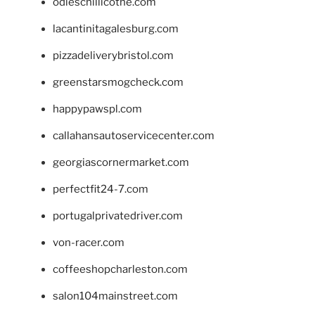
odieschillicothe.com
lacantinitagalesburg.com
pizzadeliverybristol.com
greenstarsmogcheck.com
happypawspl.com
callahansautoservicecenter.com
georgiascornermarket.com
perfectfit24-7.com
portugalprivatedriver.com
von-racer.com
coffeeshopcharleston.com
salon104mainstreet.com