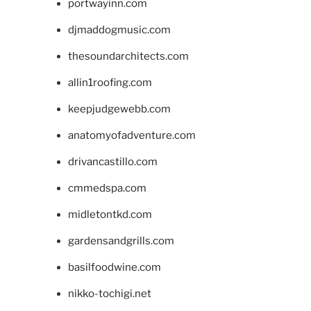
portwayinn.com
djmaddogmusic.com
thesoundarchitects.com
allin1roofing.com
keepjudgewebb.com
anatomyofadventure.com
drivancastillo.com
cmmedspa.com
midletontkd.com
gardensandgrills.com
basilfoodwine.com
nikko-tochigi.net