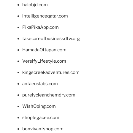
halobjd.com
intelligenceqatar.com
PikaPikaApp.com
takecareofbusinessdfw.org
HamadaOfJapan.com
VersifyLifestyle.com
kingscreekadventures.com
antaeuslabs.com
purelycleanchemdry.com
WishOping.com
shoplegacee.com
bonvivantshop.com