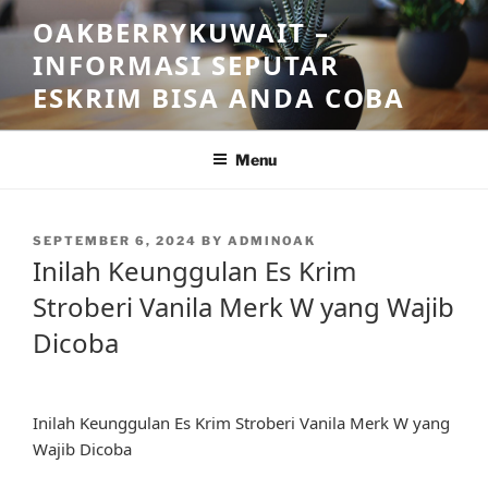
Skip
OAKBERRYKUWAIT –
to
INFORMASI SEPUTAR
content
ESKRIM BISA ANDA COBA
Menu
POSTED
SEPTEMBER 6, 2024
BY
ADMINOAK
ON
Inilah Keunggulan Es Krim
Stroberi Vanila Merk W yang Wajib
Dicoba
Inilah Keunggulan Es Krim Stroberi Vanila Merk W yang
Wajib Dicoba