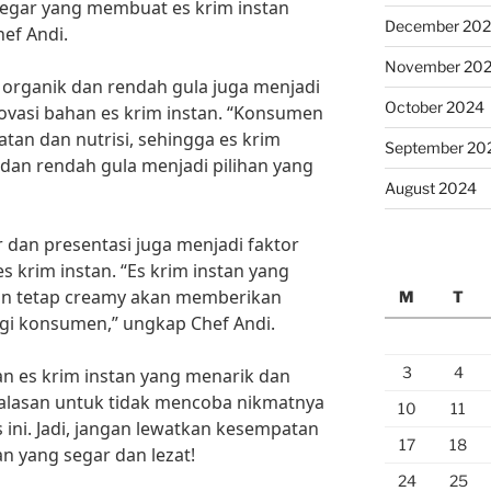
segar yang membuat es krim instan
December 20
ef Andi.
November 20
 organik dan rendah gula juga menjadi
October 2024
novasi bahan es krim instan. “Konsumen
tan dan nutrisi, sehingga es krim
September 20
dan rendah gula menjadi pilihan yang
August 2024
ur dan presentasi juga menjadi faktor
s krim instan. “Es krim instan yang
un tetap creamy akan memberikan
M
T
i konsumen,” ungkap Chef Andi.
3
4
n es krim instan yang menarik dan
 alasan untuk tidak mencoba nikmatnya
10
11
 ini. Jadi, jangan lewatkan kesempatan
17
18
n yang segar dan lezat!
24
25