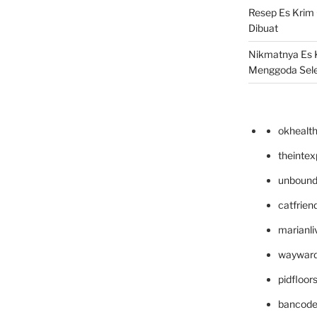
Resep Es Krim
Dibuat
Nikmatnya Es 
Menggoda Sel
okhealt
theinte
unbound
catfrien
marianli
wayward
pidfloo
bancode