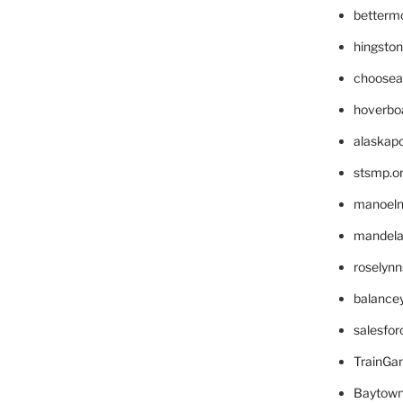
betterm
hingsto
choosea
hoverbo
alaskapo
stsmp.o
manoel
mandelae
roselyn
balance
salesfo
TrainG
Baytown