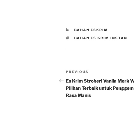
CATEGORIES
BAHAN ESKRIM
TAGS
BAHAN ES KRIM INSTAN
Post
Previous
PREVIOUS
navigation
Post
Es Krim Stroberi Vanila Merk W
Pilihan Terbaik untuk Penggem
Rasa Manis