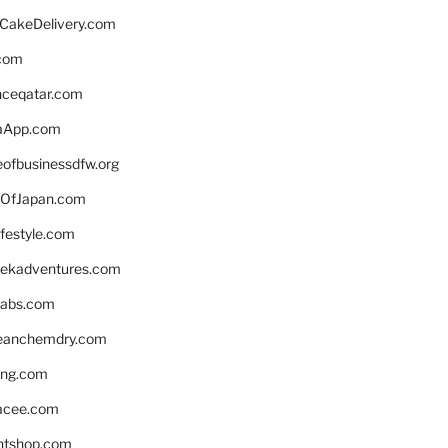
rCakeDelivery.com
.com
enceqatar.com
aApp.com
eofbusinessdfw.org
OfJapan.com
ifestyle.com
eekadventures.com
labs.com
leanchemdry.com
ing.com
acee.com
ntshop.com