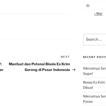
31
« Mar
Search
for:
NEXT
Next
RECENT POST
Post
:
Manfaat dan Potensi Bisnis Es Krim
Nikmatnya Sens
ar
Goreng di Pasar Indonesia
Segar!
Resep Es Krim
Dibuat
Nikmatnya Sens
Panas