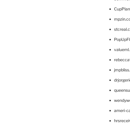
CupPlan
mpzin.c
stcreal.
PopUpFl
valueml
rebecca
jmpblis
drjorger
queensu
wendyw
ameri-
hrsrece