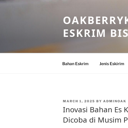
Skip
to
OAKBERRYK
content
ESKRIM BI
Bahan Eskrim
Jenis Eskirim
POSTED
MARCH 1, 2025
BY
ADMINOAK
ON
Inovasi Bahan Es 
Dicoba di Musim 