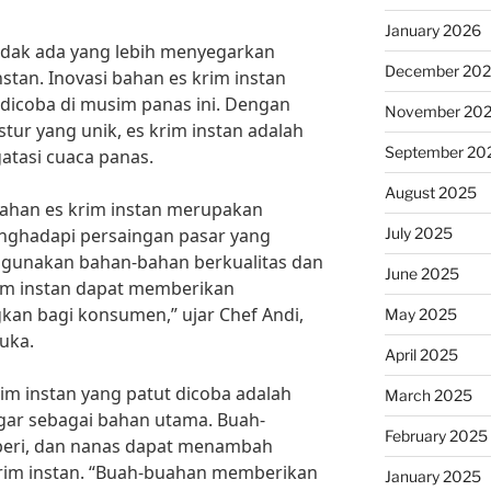
January 2026
tidak ada yang lebih menyegarkan
December 20
stan. Inovasi bahan es krim instan
 dicoba di musim panas ini. Dengan
November 20
tur yang unik, es krim instan adalah
September 20
atasi cuaca panas.
August 2025
 bahan es krim instan merupakan
July 2025
nghadapi persaingan pasar yang
gunakan bahan-bahan berkualitas dan
June 2025
rim instan dapat memberikan
n bagi konsumen,” ujar Chef Andi,
May 2025
uka.
April 2025
rim instan yang patut dicoba adalah
March 2025
ar sebagai bahan utama. Buah-
February 2025
beri, dan nanas dapat menambah
krim instan. “Buah-buahan memberikan
January 2025