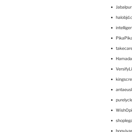
Jabalpu
halobjd
intellig
PikaPik
takecar
Hamada
VersifyL
kingscr
antaeus
purelyc
WishOp
shopleg
bonviva