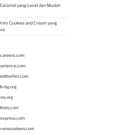
 Caramel yang Lezat dan Mudah
Krim Cookies and Cream yang
era
hcareers.com
xperience.com
edthefilm.com
ds-bg.org
ves.org
tees.com
rsexpress.com
venezuelaen.com