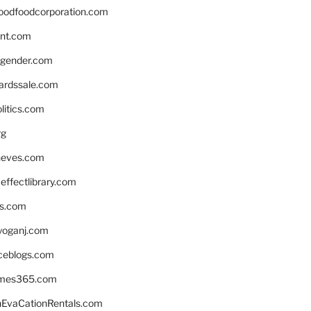
oodfoodcorporation.com
nnt.com
gender.com
ardssale.com
litics.com
rg
neves.com
ffectlibrary.com
ns.com
yoganj.com
rceblogs.com
ames365.com
EvaCationRentals.com