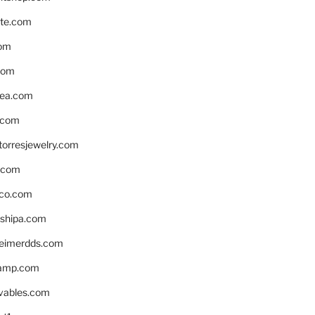
te.com
om
com
ea.com
.com
torresjewelry.com
s.com
ico.com
shipa.com
eimerdds.com
camp.com
ivables.com