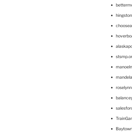
betterm
hingsto
choosea
hoverbo
alaskapo
stsmp.o
manoel
mandelae
roselyn
balance
salesfo
TrainG
Baytown