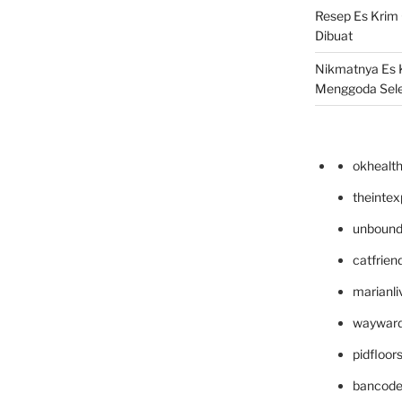
Resep Es Krim
Dibuat
Nikmatnya Es 
Menggoda Sel
okhealt
theinte
unbound
catfrien
marianli
wayward
pidfloo
bancode