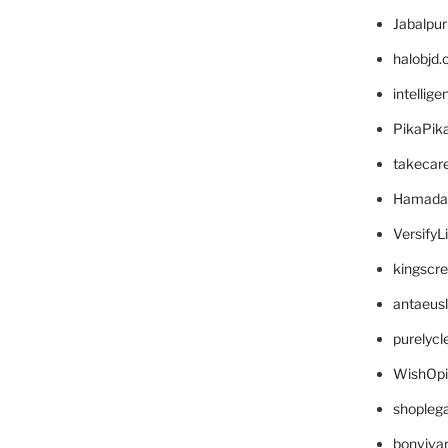
Jabalpu
halobjd
intellig
PikaPik
takecar
Hamada
VersifyL
kingscr
antaeus
purelyc
WishOp
shopleg
bonviva