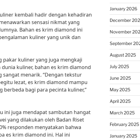
January 2026
kuliner kembali hadir dengan kehadiran
December 20
 menawarkan sensasi nikmat yang
lumnya. Bahan es krim diamond ini
November 20
engalaman kuliner yang unik dan
September 20
August 2025
 pakar kuliner yang juga mengkaji
July 2025
m dunia kuliner, bahan es krim diamond
g sangat menarik. “Dengan tekstur
June 2025
begitu lezat, es krim diamond mampu
berbeda bagi para pecinta kuliner,”
May 2025
April 2025
aru ini juga mendapat sambutan hangat
March 2025
vei yang dilakukan oleh Badan Riset
February 2025
 80% responden menyatakan bahwa
 es krim diamond ini. Hal ini
January 2025