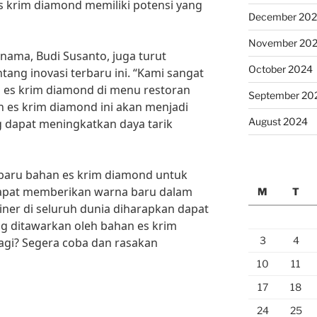
krim diamond memiliki potensi yang
December 20
November 20
ernama, Budi Susanto, juga turut
October 2024
ng inovasi terbaru ini. “Kami sangat
 es krim diamond di menu restoran
September 20
 es krim diamond ini akan menjadi
August 2024
 dapat meningkatkan daya tarik
rbaru bahan es krim diamond untuk
dapat memberikan warna baru dalam
M
T
liner di seluruh dunia diharapkan dapat
g ditawarkan oleh bahan es krim
3
4
lagi? Segera coba dan rasakan
10
11
17
18
24
25