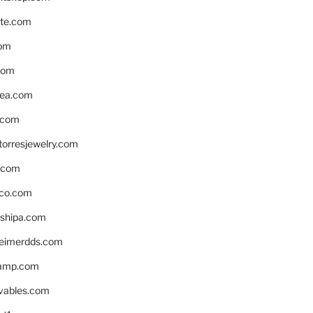
te.com
om
com
ea.com
.com
torresjewelry.com
s.com
ico.com
shipa.com
eimerdds.com
camp.com
ivables.com