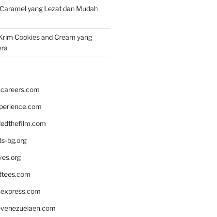
 Caramel yang Lezat dan Mudah
Krim Cookies and Cream yang
era
hcareers.com
xperience.com
edthefilm.com
ds-bg.org
ves.org
tees.com
rsexpress.com
venezuelaen.com