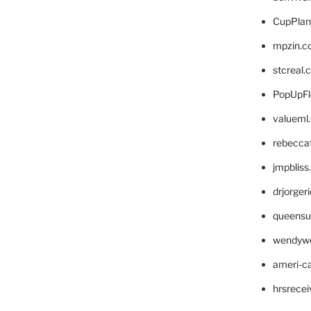
CupPlan
mpzin.c
stcreal.
PopUpFl
valueml
rebecca
jmpblis
drjorger
queensu
wendyw
ameri-
hrsrece