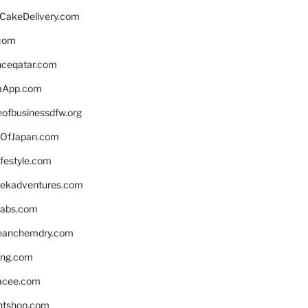
rCakeDelivery.com
.com
enceqatar.com
aApp.com
eofbusinessdfw.org
OfJapan.com
ifestyle.com
eekadventures.com
labs.com
leanchemdry.com
ing.com
acee.com
ntshop.com