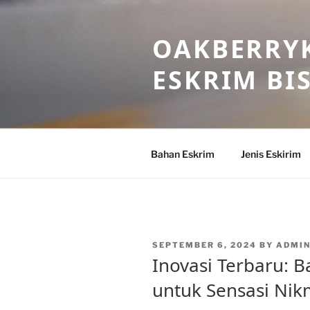
Skip
to
OAKBERRYK
content
ESKRIM BI
Bahan Eskrim
Jenis Eskirim
POSTED
SEPTEMBER 6, 2024
BY
ADMI
ON
Inovasi Terbaru: 
untuk Sensasi Nik