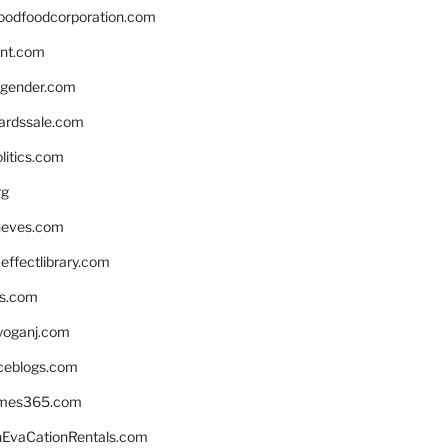
oodfoodcorporation.com
nnt.com
gender.com
ardssale.com
litics.com
rg
neves.com
ffectlibrary.com
ns.com
yoganj.com
rceblogs.com
ames365.com
EvaCationRentals.com