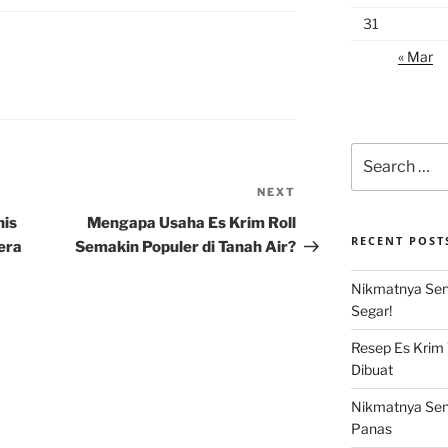
31
« Mar
Search
for:
NEXT
Next
Post
nis
Mengapa Usaha Es Krim Roll
RECENT POST
era
Semakin Populer di Tanah Air?
Nikmatnya Sens
Segar!
Resep Es Krim
Dibuat
Nikmatnya Sens
Panas