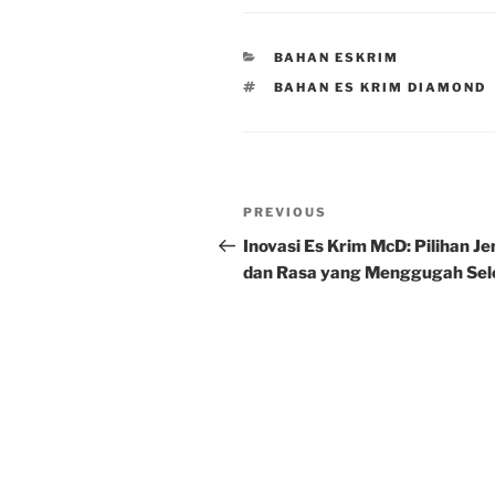
CATEGORIES
BAHAN ESKRIM
TAGS
BAHAN ES KRIM DIAMOND
Post
Previous
PREVIOUS
navigation
Post
Inovasi Es Krim McD: Pilihan Je
dan Rasa yang Menggugah Sel