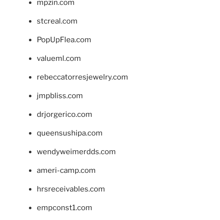
mpzin.com
stcreal.com
PopUpFlea.com
valueml.com
rebeccatorresjewelry.com
jmpbliss.com
drjorgerico.com
queensushipa.com
wendyweimerdds.com
ameri-camp.com
hrsreceivables.com
empconst1.com