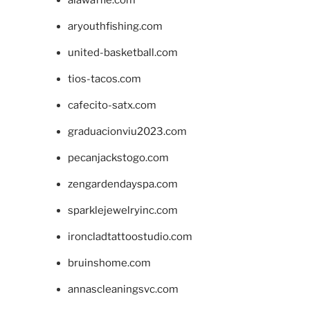
alawaffle.com
aryouthfishing.com
united-basketball.com
tios-tacos.com
cafecito-satx.com
graduacionviu2023.com
pecanjackstogo.com
zengardendayspa.com
sparklejewelryinc.com
ironcladtattoostudio.com
bruinshome.com
annascleaningsvc.com