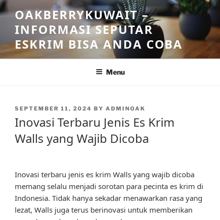
Skip
OAKBERRYKUWAIT –
to
INFORMASI SEPUTAR
content
ESKRIM BISA ANDA COBA
Menu
POSTED
SEPTEMBER 11, 2024
BY
ADMINOAK
ON
Inovasi Terbaru Jenis Es Krim
Walls yang Wajib Dicoba
Inovasi terbaru jenis es krim Walls yang wajib dicoba
memang selalu menjadi sorotan para pecinta es krim di
Indonesia. Tidak hanya sekadar menawarkan rasa yang
lezat, Walls juga terus berinovasi untuk memberikan