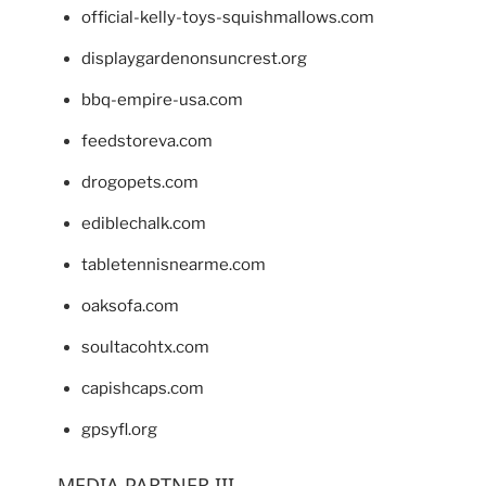
official-kelly-toys-squishmallows.com
displaygardenonsuncrest.org
bbq-empire-usa.com
feedstoreva.com
drogopets.com
ediblechalk.com
tabletennisnearme.com
oaksofa.com
soultacohtx.com
capishcaps.com
gpsyfl.org
MEDIA PARTNER III