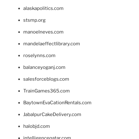
alaskapolitics.com
stsmp.org
manoelneves.com
mandelaeffectlibrary.com
roselynns.com
balanceyoganj.com
salesforceblogs.com
TrainGames365.com
BaytownEvaCationRentals.com
JabalpurCakeDelivery.com
halobjd.com
intelligenceqatar.com