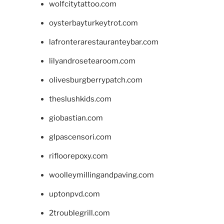
wolfcitytattoo.com
oysterbayturkeytrot.com
lafronterarestauranteybar.com
lilyandrosetearoom.com
olivesburgberrypatch.com
theslushkids.com
giobastian.com
glpascensori.com
rifloorepoxy.com
woolleymillingandpaving.com
uptonpvd.com
2troublegrill.com