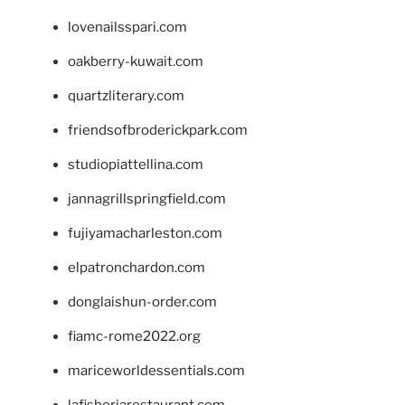
lovenailsspari.com
oakberry-kuwait.com
quartzliterary.com
friendsofbroderickpark.com
studiopiattellina.com
jannagrillspringfield.com
fujiyamacharleston.com
elpatronchardon.com
donglaishun-order.com
fiamc-rome2022.org
mariceworldessentials.com
lafisheriarestaurant.com