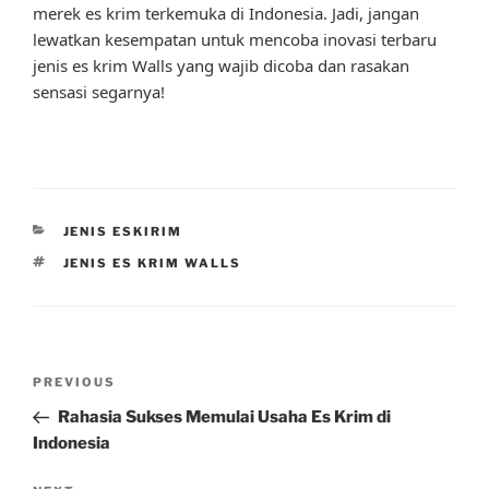
merek es krim terkemuka di Indonesia. Jadi, jangan
lewatkan kesempatan untuk mencoba inovasi terbaru
jenis es krim Walls yang wajib dicoba dan rasakan
sensasi segarnya!
CATEGORIES
JENIS ESKIRIM
TAGS
JENIS ES KRIM WALLS
Post
Previous
PREVIOUS
navigation
Post
Rahasia Sukses Memulai Usaha Es Krim di
Indonesia