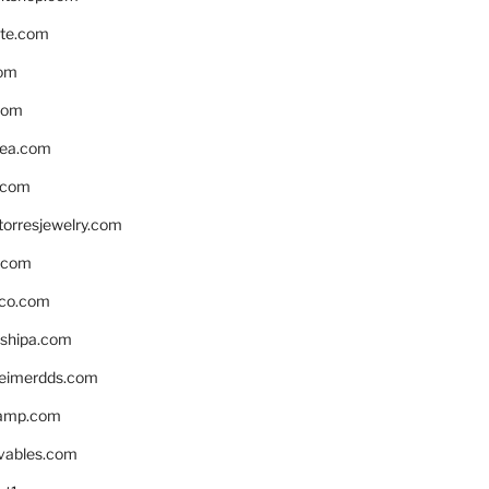
te.com
om
com
ea.com
.com
torresjewelry.com
s.com
ico.com
shipa.com
eimerdds.com
camp.com
ivables.com