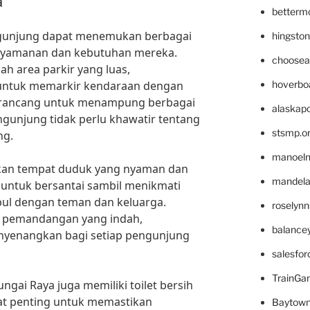
a
betterm
engunjung dapat menemukan berbagai
hingsto
enyamanan dan kebutuhan mereka.
choosea
lah area parkir yang luas,
ntuk memarkir kendaraan dengan
hoverbo
dirancang untuk menampung berbagai
alaskapo
ngunjung tidak perlu khawatir tentang
stsmp.o
ng.
manoel
iakan tempat duduk yang nyaman dan
mandelae
l untuk bersantai sambil menikmati
pul dengan teman dan keluarga.
roselyn
gan pemandangan yang indah,
balance
yenangkan bagi setiap pengunjung
salesfo
TrainG
ungai Raya juga memiliki toilet bersih
ngat penting untuk memastikan
Baytown