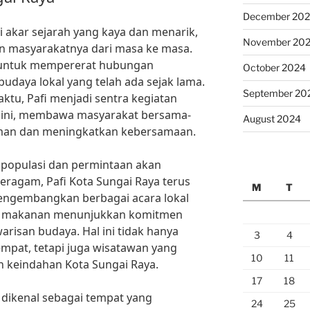
December 20
i akar sejarah yang kaya dan menarik,
November 20
masyarakatnya dari masa ke masa.
h untuk mempererat hubungan
October 2024
udaya lokal yang telah ada sejak lama.
September 20
ktu, Pafi menjadi sentra kegiatan
n ini, membawa masyarakat bersama-
August 2024
man dan meningkatkan kebersamaan.
populasi dan permintaan akan
beragam, Pafi Kota Sungai Raya terus
M
T
 mengembangkan berbagai acara lokal
azar makanan menunjukkan komitmen
isan budaya. Hal ini tidak hanya
3
4
mpat, tetapi juga wisatawan yang
10
11
n keindahan Kota Sungai Raya.
17
18
a dikenal sebagai tempat yang
24
25