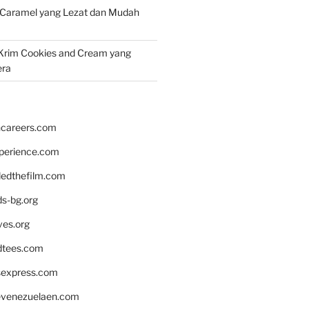
 Caramel yang Lezat dan Mudah
Krim Cookies and Cream yang
era
hcareers.com
xperience.com
edthefilm.com
ds-bg.org
ves.org
tees.com
rsexpress.com
venezuelaen.com