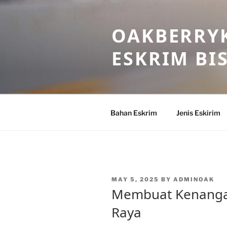
Skip
to
OAKBERRYK
content
ESKRIM BI
Bahan Eskrim
Jenis Eskirim
POSTED
MAY 5, 2025
BY
ADMINOAK
ON
Membuat Kenangan
Raya