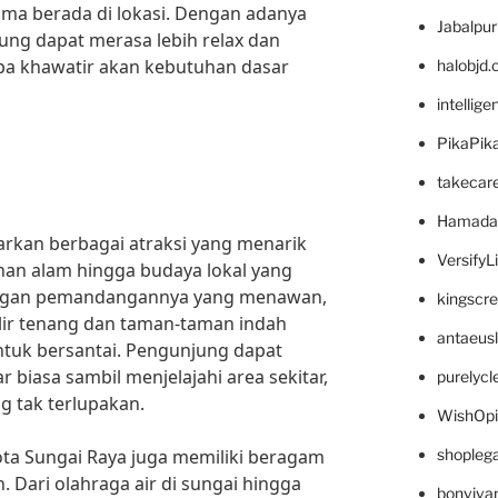
a berada di lokasi. Dengan adanya
Jabalpu
ung dapat merasa lebih relax dan
a khawatir akan kebutuhan dasar
halobjd
intellig
PikaPik
takecar
Hamada
rkan berbagai atraksi yang menarik
VersifyL
han alam hingga budaya lokal yang
 dengan pemandangannya yang menawan,
kingscr
ir tenang dan taman-taman indah
antaeus
tuk bersantai. Pengunjung dapat
biasa sambil menjelajahi area sekitar,
purelyc
 tak terlupakan.
WishOp
Kota Sungai Raya juga memiliki beragam
shopleg
. Dari olahraga air di sungai hingga
bonviva