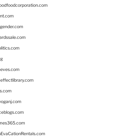
oodfoodcorporation.com
nnt.com
gender.com
ardssale.com
litics.com
rg
neves.com
ffectlibrary.com
ns.com
yoganj.com
rceblogs.com
ames365.com
EvaCationRentals.com