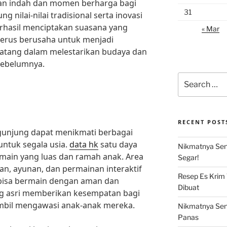
n indah dan momen berharga bagi
31
nilai-nilai tradisional serta inovasi
berhasil menciptakan suasana yang
« Mar
terus berusaha untuk menjadi
atang dalam melestarikan budaya dan
sebelumnya.
Search
for:
RECENT POST
ngunjung dapat menikmati berbagai
untuk segala usia.
data hk
satu daya
Nikmatnya Sens
main yang luas dan ramah anak. Area
Segar!
an, ayunan, dan permainan interaktif
Resep Es Krim
bisa bermain dengan aman dan
Dibuat
ang asri memberikan kesempatan bagi
ambil mengawasi anak-anak mereka.
Nikmatnya Sens
Panas