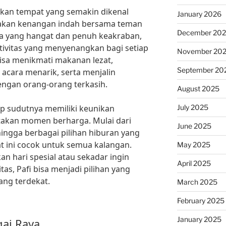
akan tempat yang semakin dikenal
January 2026
takan kenangan indah bersama teman
December 20
a yang hangat dan penuh keakraban,
tivitas yang menyenangkan bagi setiap
November 20
bisa menikmati makanan lezat,
September 20
 acara menarik, serta menjalin
engan orang-orang terkasih.
August 2025
July 2025
iap sudutnya memiliki keunikan
takan momen berharga. Mulai dari
June 2025
ingga berbagai pilihan hiburan yang
ini cocok untuk semua kalangan.
May 2025
 hari spesial atau sekadar ingin
April 2025
s, Pafi bisa menjadi pilihan yang
ang terdekat.
March 2025
February 2025
January 2025
gai Raya