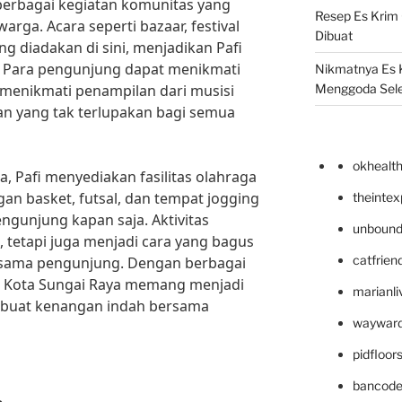
berbagai kegiatan komunitas yang
Resep Es Krim
ga. Acara seperti bazaar, festival
Dibuat
ng diadakan di sini, menjadikan Pafi
l. Para pengunjung dapat menikmati
Nikmatnya Es 
menikmati penampilan dari musisi
Menggoda Sel
an yang tak terlupakan bagi semua
okhealt
, Pafi menyediakan fasilitas olahraga
an basket, futsal, dan tempat jogging
theinte
ngunjung kapan saja. Aktivitas
unbound
t, tetapi juga menjadi cara yang bagus
catfrien
esama pengunjung. Dengan berbagai
afi Kota Sungai Raya memang menjadi
marianli
mbuat kenangan indah bersama
wayward
pidfloo
bancode