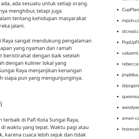
g ada, ada sesuatu untuk setiap orang.
CupPlan
anya menghibur, tetapi juga
alam tentang kehidupan masyarakat
mpzin.c
eka jalani.
stcreal.
ai Raya sangat mendukung pengalaman
PopUpFl
inapan yang nyaman dan ramah
valueml
 beristirahat dengan baik setelah
ah dengan kuliner lokal yang
rebecca
 Sungai Raya menjanjikan kenangan
jmpblis
eh siapa pun yang mengunjunginya.
drjorger
queensu
i
wendyw
ameri-
erbaik di Pafi Kota Sungai Raya,
 di waktu yang tepat. Waktu pagi atau
hrsrece
ik, karena cuaca lebih sejuk dan tidak