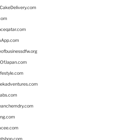
rCakeDelivery.com
.com
enceqatar.com
aApp.com
eofbusinessdfw.org
OfJapan.com
ifestyle.com
eekadventures.com
labs.com
leanchemdry.com
ing.com
acee.com
ntshop.com