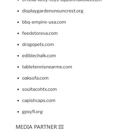
displaygardenonsuncrest.org
bbq-empire-usa.com
feedstoreva.com
drogopets.com
ediblechalk.com
tabletennisnearme.com
oaksofa.com
soultacohtx.com
capishcaps.com
gpsyfl.org
MEDIA PARTNER III