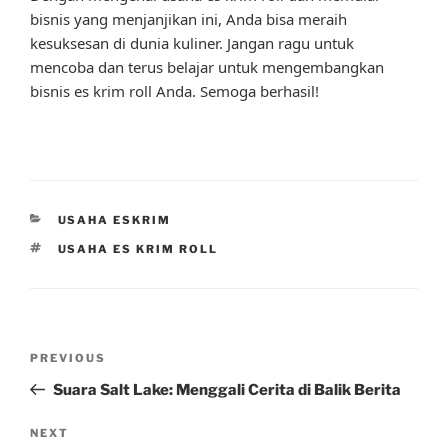
bisnis yang menjanjikan ini, Anda bisa meraih
kesuksesan di dunia kuliner. Jangan ragu untuk
mencoba dan terus belajar untuk mengembangkan
bisnis es krim roll Anda. Semoga berhasil!
CATEGORIES
USAHA ESKRIM
TAGS
USAHA ES KRIM ROLL
Post
Previous
PREVIOUS
navigation
Post
Suara Salt Lake: Menggali Cerita di Balik Berita
Next
NEXT