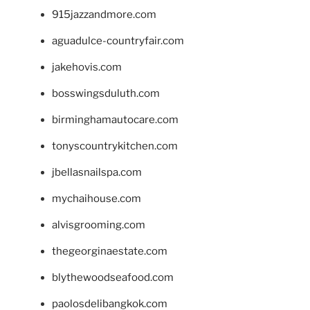
915jazzandmore.com
aguadulce-countryfair.com
jakehovis.com
bosswingsduluth.com
birminghamautocare.com
tonyscountrykitchen.com
jbellasnailspa.com
mychaihouse.com
alvisgrooming.com
thegeorginaestate.com
blythewoodseafood.com
paolosdelibangkok.com