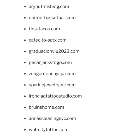
aryouthfishing.com
united-basketball.com
tios-tacos.com
cafecito-satx.com
graduacionviu2023.com
pecanjackstogo.com
zengardendayspa.com
sparklejewelryinc.com
ironcladtattoostudio.com
bruinshome.com
annascleaningsvc.com
wolfcitytattoo.com