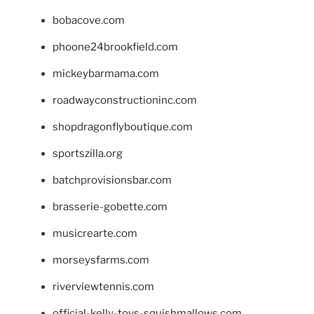
bobacove.com
phoone24brookfield.com
mickeybarmama.com
roadwayconstructioninc.com
shopdragonflyboutique.com
sportszilla.org
batchprovisionsbar.com
brasserie-gobette.com
musicrearte.com
morseysfarms.com
riverviewtennis.com
official-kelly-toys-squishmallows.com