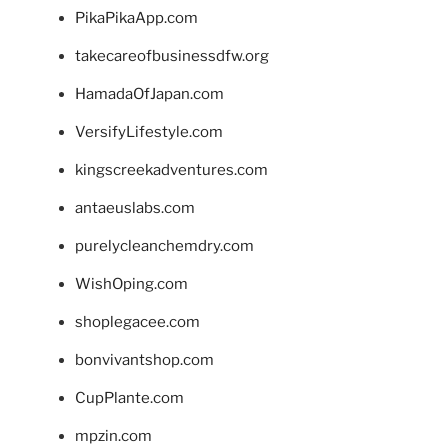
PikaPikaApp.com
takecareofbusinessdfw.org
HamadaOfJapan.com
VersifyLifestyle.com
kingscreekadventures.com
antaeuslabs.com
purelycleanchemdry.com
WishOping.com
shoplegacee.com
bonvivantshop.com
CupPlante.com
mpzin.com