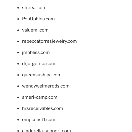
stcreal.com
PopUpFlea.com
valueml.com
rebeccatorresjewelry.com
jmpbliss.com
drjorgerico.com
queensushipa.com
wendyweimerdds.com
ameri-camp.com
hrsreceivables.com
empconst1.com
cinderella-support.com