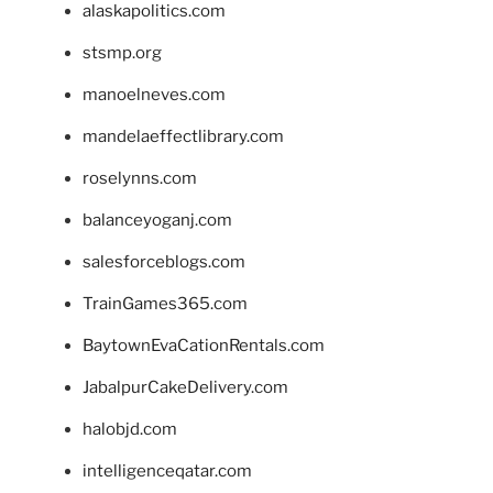
alaskapolitics.com
stsmp.org
manoelneves.com
mandelaeffectlibrary.com
roselynns.com
balanceyoganj.com
salesforceblogs.com
TrainGames365.com
BaytownEvaCationRentals.com
JabalpurCakeDelivery.com
halobjd.com
intelligenceqatar.com