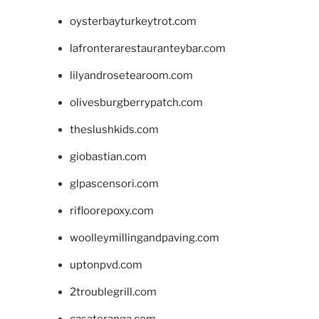
oysterbayturkeytrot.com
lafronterarestauranteybar.com
lilyandrosetearoom.com
olivesburgberrypatch.com
theslushkids.com
giobastian.com
glpascensori.com
rifloorepoxy.com
woolleymillingandpaving.com
uptonpvd.com
2troublegrill.com
casateranga.com