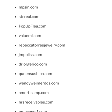
mpzin.com
stcreal.com
PopUpFlea.com
valueml.com
rebeccatorresjewelry.com
jmpbliss.com
drjorgerico.com
queensushipa.com
wendyweimerdds.com
ameri-camp.com
hrsreceivables.com
empconst1.com