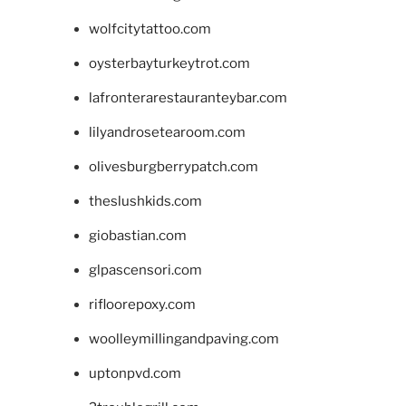
wolfcitytattoo.com
oysterbayturkeytrot.com
lafronterarestauranteybar.com
lilyandrosetearoom.com
olivesburgberrypatch.com
theslushkids.com
giobastian.com
glpascensori.com
rifloorepoxy.com
woolleymillingandpaving.com
uptonpvd.com