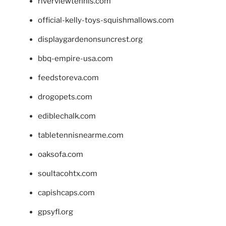
riverviewtennis.com
official-kelly-toys-squishmallows.com
displaygardenonsuncrest.org
bbq-empire-usa.com
feedstoreva.com
drogopets.com
ediblechalk.com
tabletennisnearme.com
oaksofa.com
soultacohtx.com
capishcaps.com
gpsyfl.org