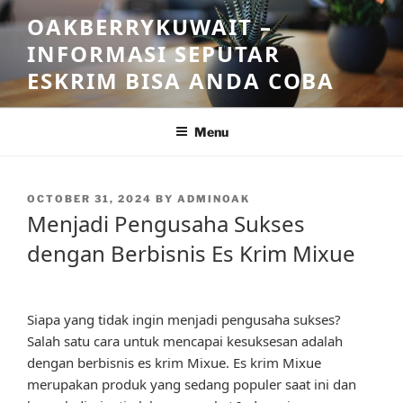
Skip
OAKBERRYKUWAIT –
to
INFORMASI SEPUTAR
content
ESKRIM BISA ANDA COBA
Menu
POSTED
OCTOBER 31, 2024
BY
ADMINOAK
ON
Menjadi Pengusaha Sukses
dengan Berbisnis Es Krim Mixue
Siapa yang tidak ingin menjadi pengusaha sukses?
Salah satu cara untuk mencapai kesuksesan adalah
dengan berbisnis es krim Mixue. Es krim Mixue
merupakan produk yang sedang populer saat ini dan