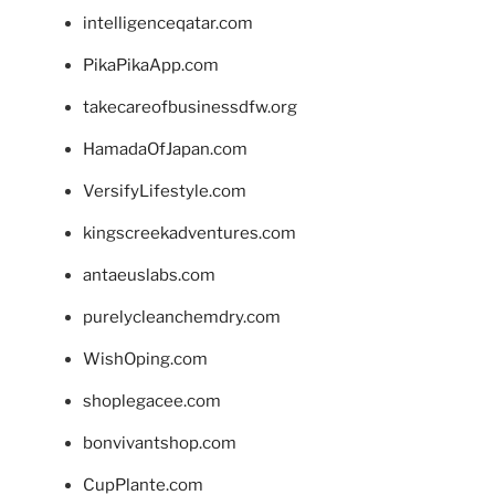
intelligenceqatar.com
PikaPikaApp.com
takecareofbusinessdfw.org
HamadaOfJapan.com
VersifyLifestyle.com
kingscreekadventures.com
antaeuslabs.com
purelycleanchemdry.com
WishOping.com
shoplegacee.com
bonvivantshop.com
CupPlante.com