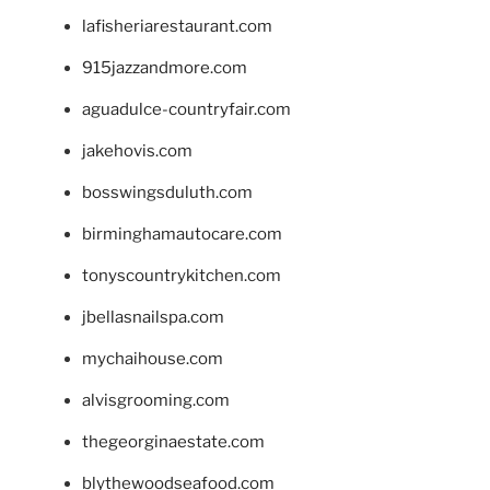
lafisheriarestaurant.com
915jazzandmore.com
aguadulce-countryfair.com
jakehovis.com
bosswingsduluth.com
birminghamautocare.com
tonyscountrykitchen.com
jbellasnailspa.com
mychaihouse.com
alvisgrooming.com
thegeorginaestate.com
blythewoodseafood.com