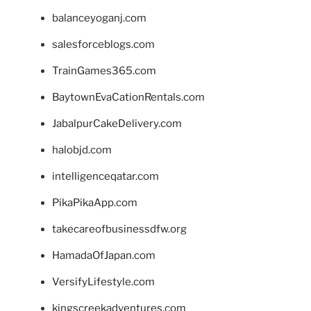
balanceyoganj.com
salesforceblogs.com
TrainGames365.com
BaytownEvaCationRentals.com
JabalpurCakeDelivery.com
halobjd.com
intelligenceqatar.com
PikaPikaApp.com
takecareofbusinessdfw.org
HamadaOfJapan.com
VersifyLifestyle.com
kingscreekadventures.com