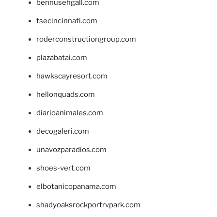
bennusehgall.com
tsecincinnati.com
roderconstructiongroup.com
plazabatai.com
hawkscayresort.com
hellonquads.com
diarioanimales.com
decogaleri.com
unavozparadios.com
shoes-vert.com
elbotanicopanama.com
shadyoaksrockportrvpark.com