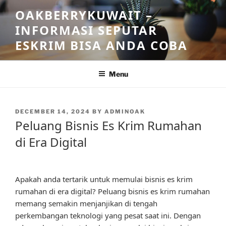
Skip
OAKBERRYKUWAIT –
to
INFORMASI SEPUTAR
content
ESKRIM BISA ANDA COBA
Menu
POSTED
DECEMBER 14, 2024
BY
ADMINOAK
ON
Peluang Bisnis Es Krim Rumahan
di Era Digital
Apakah anda tertarik untuk memulai bisnis es krim
rumahan di era digital? Peluang bisnis es krim rumahan
memang semakin menjanjikan di tengah
perkembangan teknologi yang pesat saat ini. Dengan