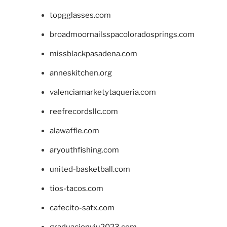
topgglasses.com
broadmoornailsspacoloradosprings.com
missblackpasadena.com
anneskitchen.org
valenciamarketytaqueria.com
reefrecordsllc.com
alawaffle.com
aryouthfishing.com
united-basketball.com
tios-tacos.com
cafecito-satx.com
graduacionviu2023.com