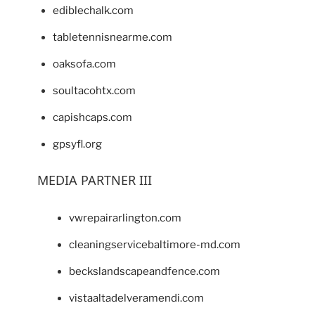
ediblechalk.com
tabletennisnearme.com
oaksofa.com
soultacohtx.com
capishcaps.com
gpsyfl.org
MEDIA PARTNER III
vwrepairarlington.com
cleaningservicebaltimore-md.com
beckslandscapeandfence.com
vistaaltadelveramendi.com