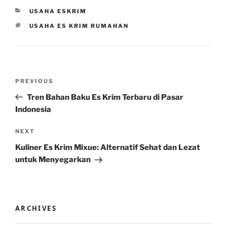
CATEGORIES
USAHA ESKRIM
TAGS
USAHA ES KRIM RUMAHAN
Post
Previous
PREVIOUS
navigation
Post
Tren Bahan Baku Es Krim Terbaru di Pasar
Indonesia
Next
NEXT
Post
Kuliner Es Krim Mixue: Alternatif Sehat dan Lezat
untuk Menyegarkan
ARCHIVES