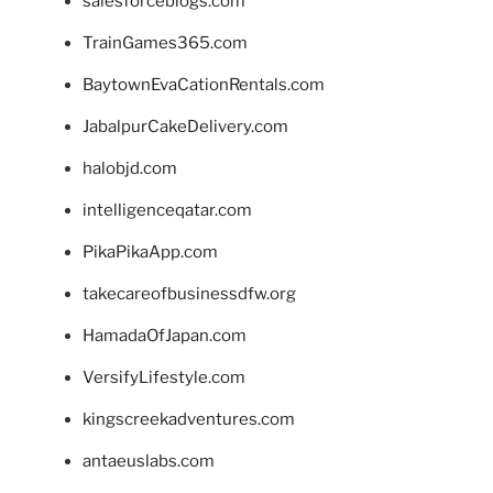
salesforceblogs.com
TrainGames365.com
BaytownEvaCationRentals.com
JabalpurCakeDelivery.com
halobjd.com
intelligenceqatar.com
PikaPikaApp.com
takecareofbusinessdfw.org
HamadaOfJapan.com
VersifyLifestyle.com
kingscreekadventures.com
antaeuslabs.com