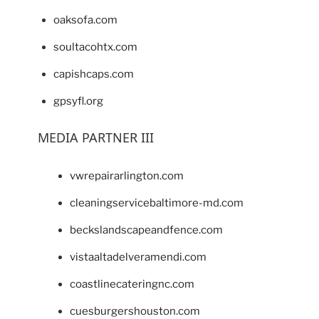
oaksofa.com
soultacohtx.com
capishcaps.com
gpsyfl.org
MEDIA PARTNER III
vwrepairarlington.com
cleaningservicebaltimore-md.com
beckslandscapeandfence.com
vistaaltadelveramendi.com
coastlinecateringnc.com
cuesburgershouston.com