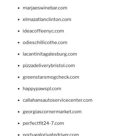
marjaeswinebar.com
elmazatlanclinton.com
ideacoffeenyc.com
odieschillicothe.com
lacantinitagalesburg.com
pizzadeliverybristol.com
greenstarsmogcheck.com
happypawspl.com
callahansautoservicecenter.com
georgiascornermarket.com
perfectfit24-7.com
portugalprivatedriver.com