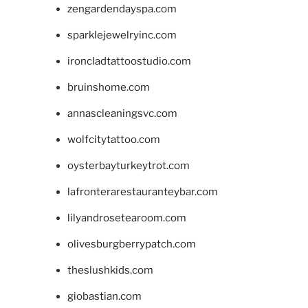
zengardendayspa.com
sparklejewelryinc.com
ironcladtattoostudio.com
bruinshome.com
annascleaningsvc.com
wolfcitytattoo.com
oysterbayturkeytrot.com
lafronterarestauranteybar.com
lilyandrosetearoom.com
olivesburgberrypatch.com
theslushkids.com
giobastian.com