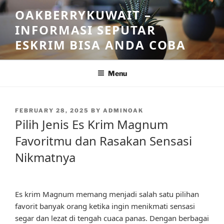
Skip
OAKBERRYKUWAIT –
to
INFORMASI SEPUTAR
content
ESKRIM BISA ANDA COBA
Menu
POSTED
FEBRUARY 28, 2025
BY
ADMINOAK
ON
Pilih Jenis Es Krim Magnum
Favoritmu dan Rasakan Sensasi
Nikmatnya
Es krim Magnum memang menjadi salah satu pilihan
favorit banyak orang ketika ingin menikmati sensasi
segar dan lezat di tengah cuaca panas. Dengan berbagai