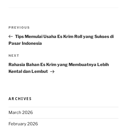
Post
Previous
PREVIOUS
navigation
Post
Tips Memulai Usaha Es Krim Roll yang Sukses di
Pasar Indonesia
Next
NEXT
Post
Rahasia Bahan Es Krim yang Membuatnya Lebih
Kental dan Lembut
ARCHIVES
March 2026
February 2026