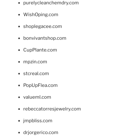
purelycleanchemdry.com
WishOping.com
shoplegacee.com
bonvivantshop.com
CupPlante.com
mpzin.com
stcreal.com
PopUpFlea.com
valueml.com
rebeccatorresjewelry.com
jmpbliss.com
drjorgerico.com