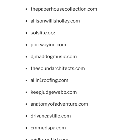
thepaperhousecollection.com
allisonwillisholley.com
solslite.org
portwayinn.com
djmaddogmusic.com
thesoundarchitects.com
allin1roofing.com
keepjudgewebb.com
anatomyofadventure.com
drivancastillo.com
cmmedspa.com
midletontkd.com