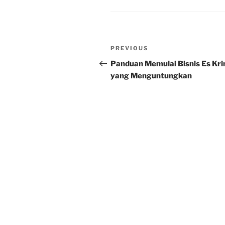
Post
Previous
PREVIOUS
navigation
Post
Panduan Memulai Bisnis Es Kr
yang Menguntungkan