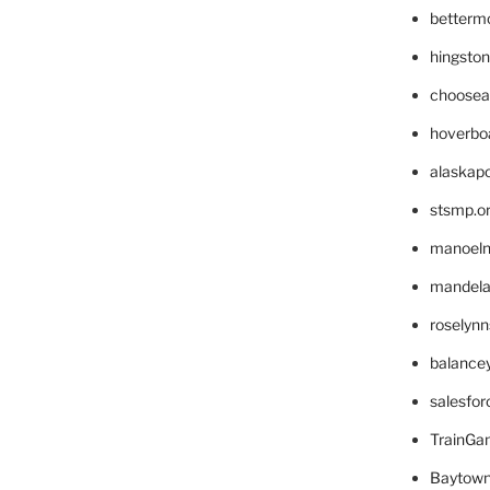
betterm
hingsto
choosea
hoverbo
alaskapo
stsmp.o
manoel
mandelae
roselyn
balance
salesfo
TrainG
Baytown