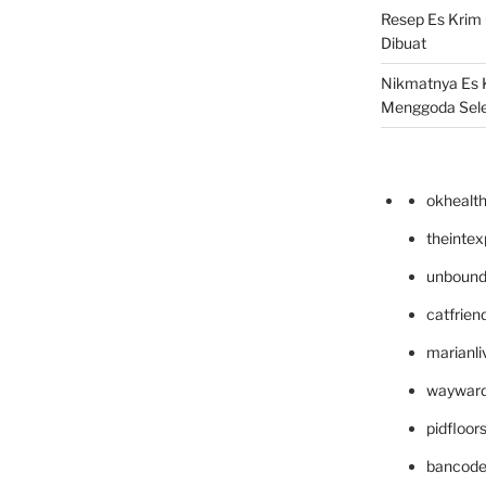
Resep Es Krim
Dibuat
Nikmatnya Es 
Menggoda Sel
okhealt
theinte
unbound
catfrien
marianli
wayward
pidfloo
bancode