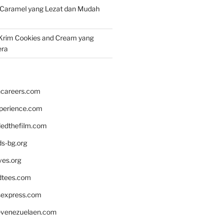
 Caramel yang Lezat dan Mudah
Krim Cookies and Cream yang
era
hcareers.com
xperience.com
edthefilm.com
ds-bg.org
ves.org
tees.com
rsexpress.com
venezuelaen.com