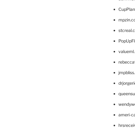
CupPlan
mpzin.c
stcreal.
PopUpFl
valueml
rebecca
jmpblis
drjorger
queensu
wendyw
ameri-
hrsrece