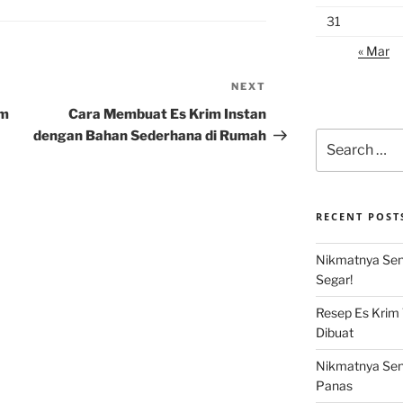
31
« Mar
NEXT
Next
Post
im
Cara Membuat Es Krim Instan
dengan Bahan Sederhana di Rumah
Search
for:
RECENT POST
Nikmatnya Sens
Segar!
Resep Es Krim
Dibuat
Nikmatnya Sens
Panas