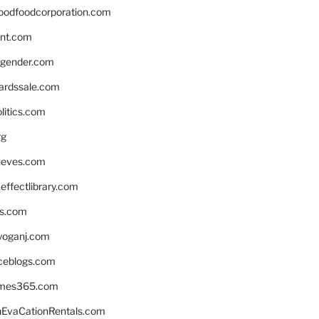
oodfoodcorporation.com
nnt.com
gender.com
ardssale.com
litics.com
rg
neves.com
ffectlibrary.com
ns.com
yoganj.com
rceblogs.com
ames365.com
EvaCationRentals.com