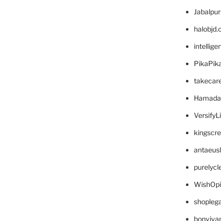
Jabalpu
halobjd
intellig
PikaPik
takecar
Hamada
VersifyL
kingscr
antaeus
purelyc
WishOp
shopleg
bonviva