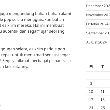
December 20
op juga mengandung bahan-bahan alami
November 20
ddle pop selalu menggunakan bahan-
October 2024
 es krim mereka. Hal ini membuat
u autentik dan segar,” ujar seorang
September 20
August 2024
gugah selera, es krim paddle pop
 tepat untuk menikmati sensasi segar
i? Segera nikmati berbagai pilihan rasa
an kelezatannya!
M
T
3
4
10
11
17
18
P
24
25