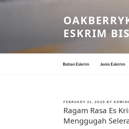
Skip
to
OAKBERRYK
content
ESKRIM BI
Bahan Eskrim
Jenis Eskirim
POSTED
FEBRUARY 21, 2025
BY
ADMIN
ON
Ragam Rasa Es Kr
Menggugah Seler