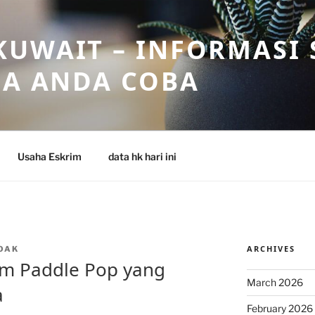
UWAIT – INFORMASI 
SA ANDA COBA
Usaha Eskrim
data hk hari ini
ARCHIVES
OAK
im Paddle Pop yang
March 2026
a
February 2026