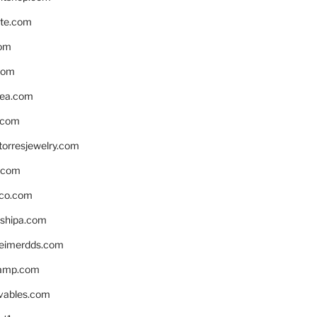
te.com
om
com
ea.com
.com
torresjewelry.com
s.com
ico.com
shipa.com
eimerdds.com
camp.com
ivables.com