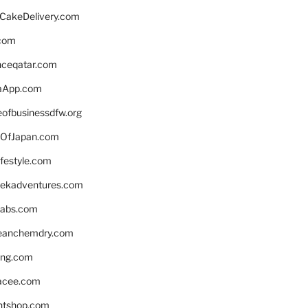
rCakeDelivery.com
.com
enceqatar.com
aApp.com
eofbusinessdfw.org
OfJapan.com
ifestyle.com
eekadventures.com
labs.com
leanchemdry.com
ing.com
acee.com
ntshop.com