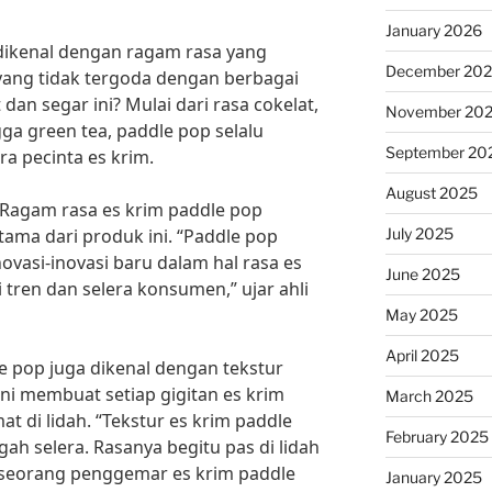
January 2026
ikenal dengan ragam rasa yang
December 20
yang tidak tergoda dengan berbagai
 dan segar ini? Mulai dari rasa cokelat,
November 20
gga green tea, paddle pop selalu
September 20
a pecinta es krim.
August 2025
, Ragam rasa es krim paddle pop
July 2025
ama dari produk ini. “Paddle pop
novasi-inovasi baru dalam hal rasa es
June 2025
 tren dan selera konsumen,” ujar ahli
May 2025
April 2025
le pop juga dikenal dengan tekstur
ni membuat setiap gigitan es krim
March 2025
t di lidah. “Tekstur es krim paddle
February 2025
 selera. Rasanya begitu pas di lidah
ta seorang penggemar es krim paddle
January 2025