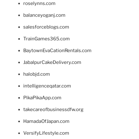
roselynns.com
balanceyoganj.com
salesforceblogs.com
TrainGames365.com
BaytownEvaCationRentals.com
JabalpurCakeDelivery.com
halobjd.com
intelligenceqatar.com
PikaPikaApp.com
takecareofbusinessdfw.org
HamadaOfJapan.com
VersifyLifestyle.com