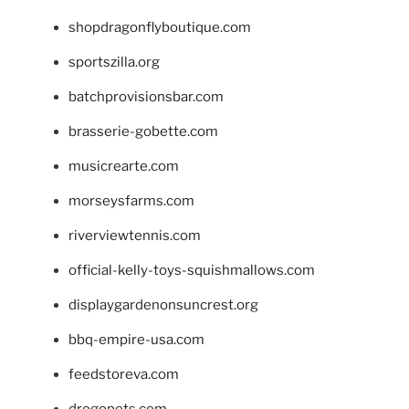
shopdragonflyboutique.com
sportszilla.org
batchprovisionsbar.com
brasserie-gobette.com
musicrearte.com
morseysfarms.com
riverviewtennis.com
official-kelly-toys-squishmallows.com
displaygardenonsuncrest.org
bbq-empire-usa.com
feedstoreva.com
drogopets.com