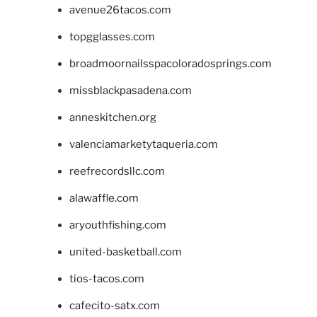
avenue26tacos.com
topgglasses.com
broadmoornailsspacoloradosprings.com
missblackpasadena.com
anneskitchen.org
valenciamarketytaqueria.com
reefrecordsllc.com
alawaffle.com
aryouthfishing.com
united-basketball.com
tios-tacos.com
cafecito-satx.com