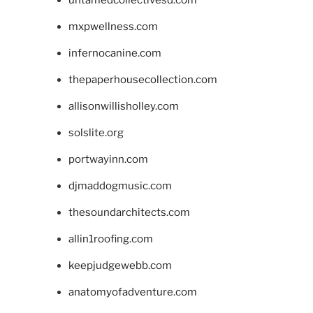
untamedcollectivesd.com
mxpwellness.com
infernocanine.com
thepaperhousecollection.com
allisonwillisholley.com
solslite.org
portwayinn.com
djmaddogmusic.com
thesoundarchitects.com
allin1roofing.com
keepjudgewebb.com
anatomyofadventure.com