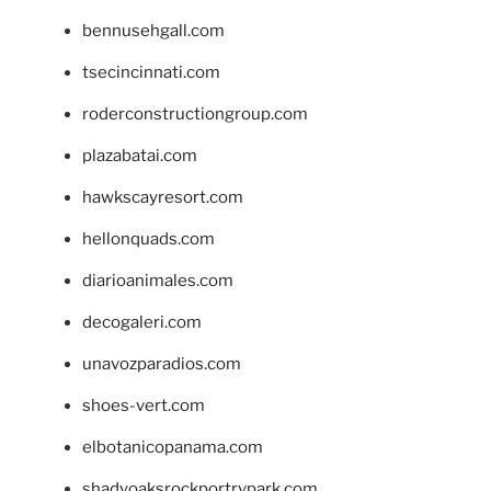
bennusehgall.com
tsecincinnati.com
roderconstructiongroup.com
plazabatai.com
hawkscayresort.com
hellonquads.com
diarioanimales.com
decogaleri.com
unavozparadios.com
shoes-vert.com
elbotanicopanama.com
shadyoaksrockportrvpark.com