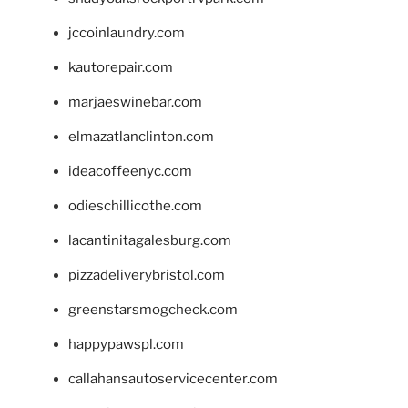
jccoinlaundry.com
kautorepair.com
marjaeswinebar.com
elmazatlanclinton.com
ideacoffeenyc.com
odieschillicothe.com
lacantinitagalesburg.com
pizzadeliverybristol.com
greenstarsmogcheck.com
happypawspl.com
callahansautoservicecenter.com