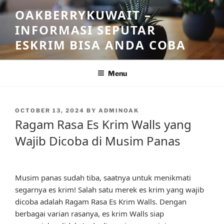
Skip
OAKBERRYKUWAIT –
to
INFORMASI SEPUTAR
content
ESKRIM BISA ANDA COBA
Menu
POSTED
OCTOBER 13, 2024
BY
ADMINOAK
ON
Ragam Rasa Es Krim Walls yang
Wajib Dicoba di Musim Panas
Musim panas sudah tiba, saatnya untuk menikmati
segarnya es krim! Salah satu merek es krim yang wajib
dicoba adalah Ragam Rasa Es Krim Walls. Dengan
berbagai varian rasanya, es krim Walls siap