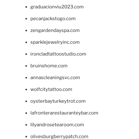
graduacionviu2023.com
pecanjackstogo.com
zengardendayspa.com
sparklejewelryinc.com
ironcladtattoostudio.com
bruinshome.com
annascleaningsvc.com
wolfcitytattoo.com
oysterbayturkeytrot.com
lafronterarestauranteybar.com
lilyandrosetearoom.com
olivesburgberrypatch.com