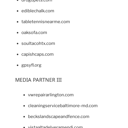
ediblechalk.com
tabletennisnearme.com
oaksofa.com
soultacohtx.com
capishcaps.com
gpsyfl.org
MEDIA PARTNER III
vwrepairarlington.com
cleaningservicebaltimore-md.com
beckslandscapeandfence.com
vistaaltadelveramendi.com