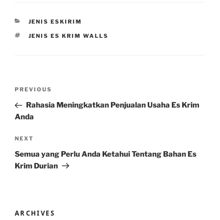
CATEGORIES
JENIS ESKIRIM
TAGS
JENIS ES KRIM WALLS
Post
Previous
PREVIOUS
navigation
Post
Rahasia Meningkatkan Penjualan Usaha Es Krim
Anda
Next
NEXT
Post
Semua yang Perlu Anda Ketahui Tentang Bahan Es
Krim Durian
ARCHIVES