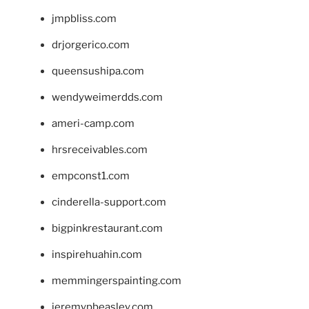
jmpbliss.com
drjorgerico.com
queensushipa.com
wendyweimerdds.com
ameri-camp.com
hrsreceivables.com
empconst1.com
cinderella-support.com
bigpinkrestaurant.com
inspirehuahin.com
memmingerspainting.com
jeremypbeasley.com