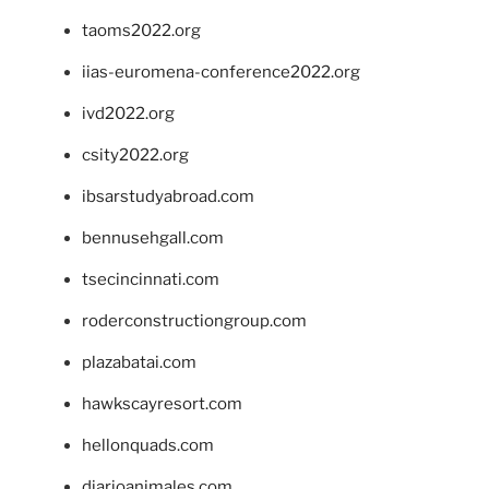
taoms2022.org
iias-euromena-conference2022.org
ivd2022.org
csity2022.org
ibsarstudyabroad.com
bennusehgall.com
tsecincinnati.com
roderconstructiongroup.com
plazabatai.com
hawkscayresort.com
hellonquads.com
diarioanimales.com