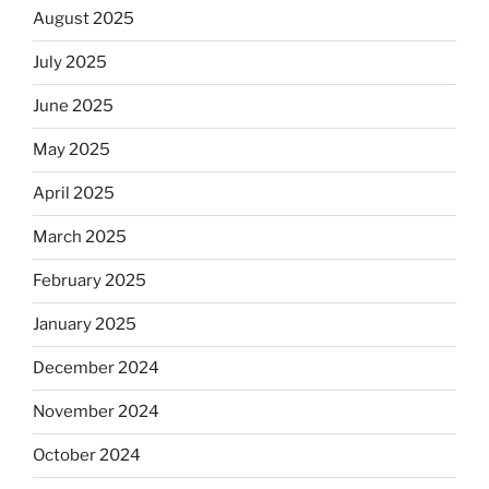
August 2025
July 2025
June 2025
May 2025
April 2025
March 2025
February 2025
January 2025
December 2024
November 2024
October 2024