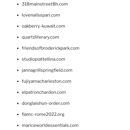
318mainstreet8h.com
lovenailsspari.com
oakberry-kuwait.com
quartzliterary.com
friendsofbroderickpark.com
studiopiattellina.com
jannagrillspringfield.com
fujiyamacharleston.com
elpatronchardon.com
donglaishun-order.com
fiamc-rome2022.org
mariceworldessentials.com