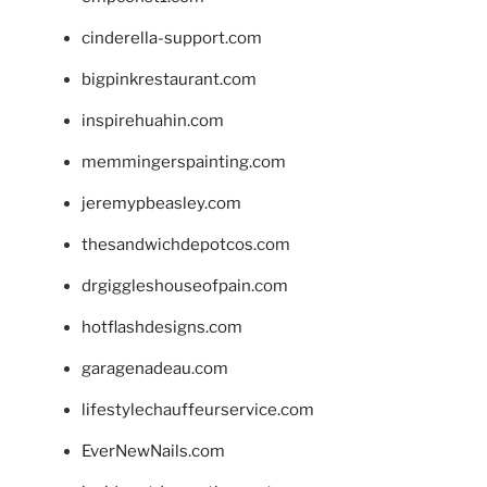
cinderella-support.com
bigpinkrestaurant.com
inspirehuahin.com
memmingerspainting.com
jeremypbeasley.com
thesandwichdepotcos.com
drgiggleshouseofpain.com
hotflashdesigns.com
garagenadeau.com
lifestylechauffeurservice.com
EverNewNails.com