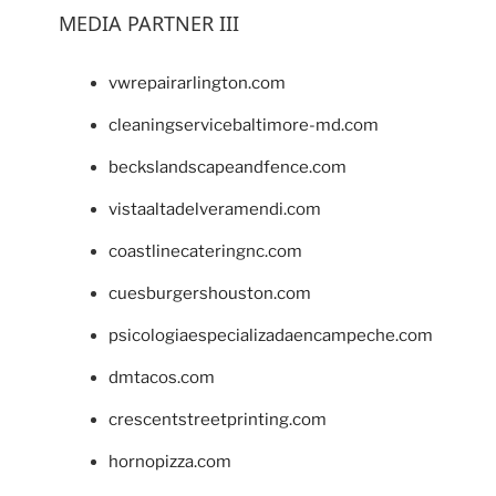
MEDIA PARTNER III
vwrepairarlington.com
cleaningservicebaltimore-md.com
beckslandscapeandfence.com
vistaaltadelveramendi.com
coastlinecateringnc.com
cuesburgershouston.com
psicologiaespecializadaencampeche.com
dmtacos.com
crescentstreetprinting.com
hornopizza.com