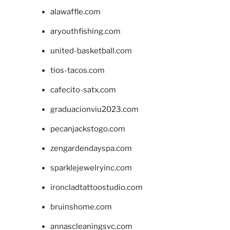
alawaffle.com
aryouthfishing.com
united-basketball.com
tios-tacos.com
cafecito-satx.com
graduacionviu2023.com
pecanjackstogo.com
zengardendayspa.com
sparklejewelryinc.com
ironcladtattoostudio.com
bruinshome.com
annascleaningsvc.com