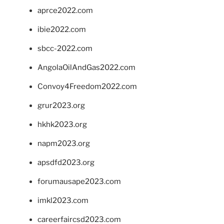
aprce2022.com
ibie2022.com
sbcc-2022.com
AngolaOilAndGas2022.com
Convoy4Freedom2022.com
grur2023.org
hkhk2023.org
napm2023.org
apsdfd2023.org
forumausape2023.com
imkl2023.com
careerfaircsd2023.com