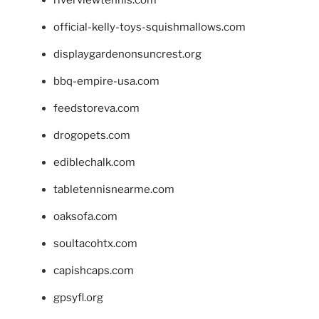
riverviewtennis.com
official-kelly-toys-squishmallows.com
displaygardenonsuncrest.org
bbq-empire-usa.com
feedstoreva.com
drogopets.com
ediblechalk.com
tabletennisnearme.com
oaksofa.com
soultacohtx.com
capishcaps.com
gpsyfl.org