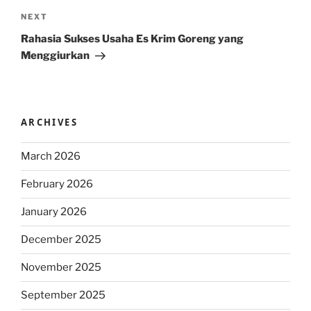
Next
NEXT
Post
Rahasia Sukses Usaha Es Krim Goreng yang
Menggiurkan
ARCHIVES
March 2026
February 2026
January 2026
December 2025
November 2025
September 2025