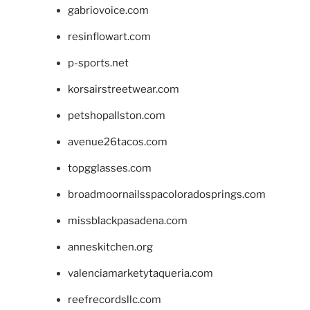
gabriovoice.com
resinflowart.com
p-sports.net
korsairstreetwear.com
petshopallston.com
avenue26tacos.com
topgglasses.com
broadmoornailsspacoloradosprings.com
missblackpasadena.com
anneskitchen.org
valenciamarketytaqueria.com
reefrecordsllc.com