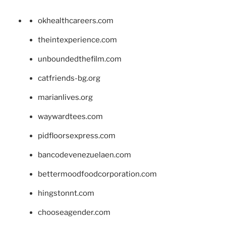
okhealthcareers.com
theintexperience.com
unboundedthefilm.com
catfriends-bg.org
marianlives.org
waywardtees.com
pidfloorsexpress.com
bancodevenezuelaen.com
bettermoodfoodcorporation.com
hingstonnt.com
chooseagender.com