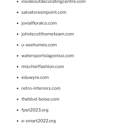
insideoutdecoratingcentre.com
salvatoresinpoint.com
jovialfloralco.com
johnlscotthometeam.com
u-seehomes.com
watersportslagonissi.com
mischieffashion.com
eduwyre.com
retro-interiors.com
theblvd-boise.com
fpet2023.org
e-smart2022.org