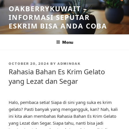
Skip
OAKBERRYKUWAIT –
to
INFORMASI SEPUTAR
content
ESKRIM BISA ANDA COBA
Menu
POSTED
OCTOBER 20, 2024
BY
ADMINOAK
ON
Rahasia Bahan Es Krim Gelato
yang Lezat dan Segar
Halo, pembaca setia! Siapa di sini yang suka es krim
gelato? Pasti banyak yang mengangguk, kan? Nah, kali
ini kita akan membahas Rahasia Bahan Es Krim Gelato
yang Lezat dan Segar. Siapa tahu, nanti bisa jadi