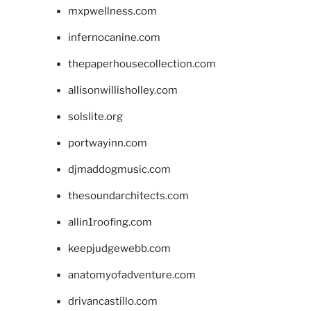
mxpwellness.com
infernocanine.com
thepaperhousecollection.com
allisonwillisholley.com
solslite.org
portwayinn.com
djmaddogmusic.com
thesoundarchitects.com
allin1roofing.com
keepjudgewebb.com
anatomyofadventure.com
drivancastillo.com