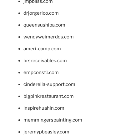
jmpbliss.com
drjorgerico.com
queensushipa.com
wendyweimerdds.com
ameri-camp.com
hrsreceivables.com
empconst1.com
cinderella-support.com
bigpinkrestaurant.com
inspirehuahin.com
memmingerspainting.com
jeremypbeasley.com