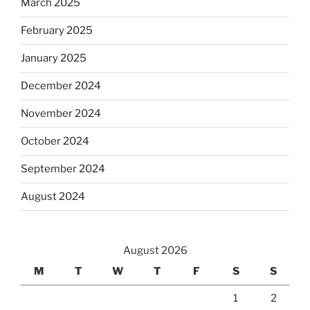
March 2025
February 2025
January 2025
December 2024
November 2024
October 2024
September 2024
August 2024
August 2026
M
T
W
T
F
S
S
1
2