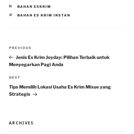
CATEGORIES
BAHAN ESKRIM
TAGS
BAHAN ES KRIM INSTAN
Post
Previous
PREVIOUS
navigation
Post
Jenis Es Krim Joyday: Pilihan Terbaik untuk
Menyegarkan Pagi Anda
Next
NEXT
Post
Tips Memilih Lokasi Usaha Es Krim Mixue yang
Strategis
ARCHIVES