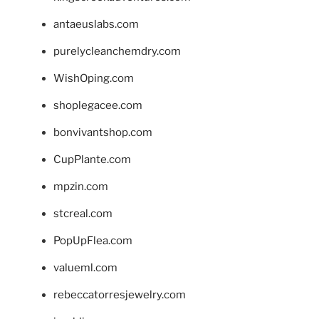
antaeuslabs.com
purelycleanchemdry.com
WishOping.com
shoplegacee.com
bonvivantshop.com
CupPlante.com
mpzin.com
stcreal.com
PopUpFlea.com
valueml.com
rebeccatorresjewelry.com