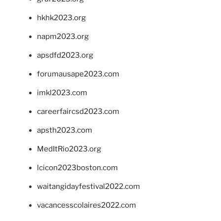
hkhk2023.org
napm2023.org
apsdfd2023.org
forumausape2023.com
imkl2023.com
careerfaircsd2023.com
apsth2023.com
MedItRio2023.org
lcicon2023boston.com
waitangidayfestival2022.com
vacancesscolaires2022.com