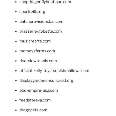
shopdragonflyboutique.com
sportszilla.org
batchprovisionsbar.com
brasserie-gobette.com
musicrearte.com
morseysfarms.com
riverviewtennis.com
official-kelly-toys-squishmallows.com
displaygardenonsuncrest.org
bbq-empire-usa.com
feedstoreva.com
drogopets.com