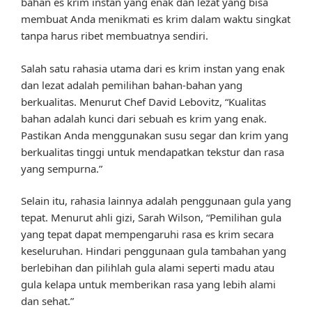
bahan es krim instan yang enak dan lezat yang bisa
membuat Anda menikmati es krim dalam waktu singkat
tanpa harus ribet membuatnya sendiri.
Salah satu rahasia utama dari es krim instan yang enak
dan lezat adalah pemilihan bahan-bahan yang
berkualitas. Menurut Chef David Lebovitz, “Kualitas
bahan adalah kunci dari sebuah es krim yang enak.
Pastikan Anda menggunakan susu segar dan krim yang
berkualitas tinggi untuk mendapatkan tekstur dan rasa
yang sempurna.”
Selain itu, rahasia lainnya adalah penggunaan gula yang
tepat. Menurut ahli gizi, Sarah Wilson, “Pemilihan gula
yang tepat dapat mempengaruhi rasa es krim secara
keseluruhan. Hindari penggunaan gula tambahan yang
berlebihan dan pilihlah gula alami seperti madu atau
gula kelapa untuk memberikan rasa yang lebih alami
dan sehat.”