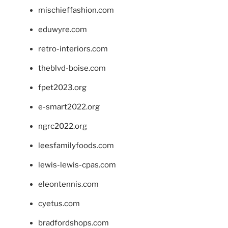
mischieffashion.com
eduwyre.com
retro-interiors.com
theblvd-boise.com
fpet2023.org
e-smart2022.org
ngrc2022.org
leesfamilyfoods.com
lewis-lewis-cpas.com
eleontennis.com
cyetus.com
bradfordshops.com