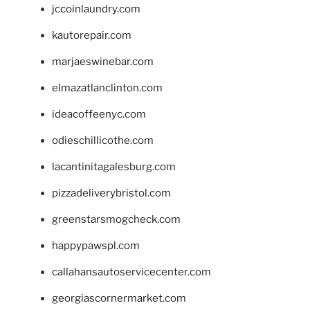
jccoinlaundry.com
kautorepair.com
marjaeswinebar.com
elmazatlanclinton.com
ideacoffeenyc.com
odieschillicothe.com
lacantinitagalesburg.com
pizzadeliverybristol.com
greenstarsmogcheck.com
happypawspl.com
callahansautoservicecenter.com
georgiascornermarket.com