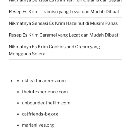
Resep Es Krim Tiramisu yang Lezat dan Mudah Dibuat
Nikmatnya Sensasi Es Krim Hazelnut di Musim Panas
Resep Es Krim Caramel yang Lezat dan Mudah Dibuat
Nikmatnya Es Krim Cookies and Cream yang
Menggoda Selera
okhealthcareers.com
theintexperience.com
unboundedthefilm.com
catfriends-bg.org
marianlives.org