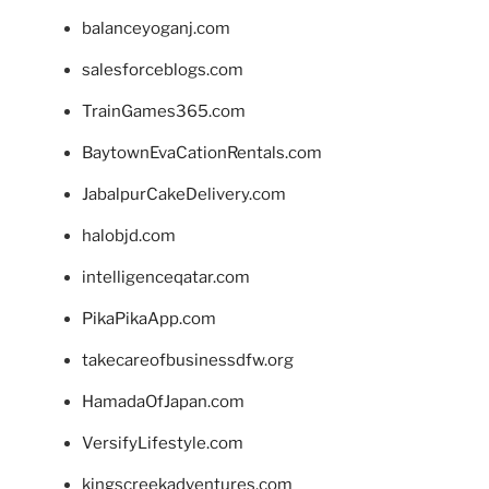
balanceyoganj.com
salesforceblogs.com
TrainGames365.com
BaytownEvaCationRentals.com
JabalpurCakeDelivery.com
halobjd.com
intelligenceqatar.com
PikaPikaApp.com
takecareofbusinessdfw.org
HamadaOfJapan.com
VersifyLifestyle.com
kingscreekadventures.com