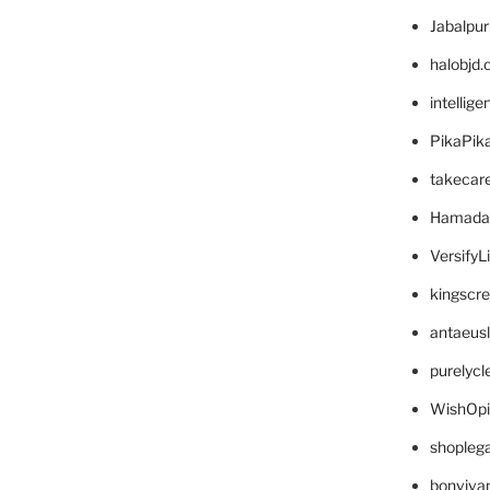
Jabalpu
halobjd
intellig
PikaPik
takecar
Hamada
VersifyL
kingscr
antaeus
purelyc
WishOp
shopleg
bonviva