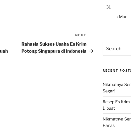
31
« Mar
NEXT
Next
Post
Rahasia Sukses Usaha Es Krim
Search
for:
Buah
Potong Singapura di Indonesia
RECENT POST
Nikmatnya Sens
Segar!
Resep Es Krim
Dibuat
Nikmatnya Sens
Panas