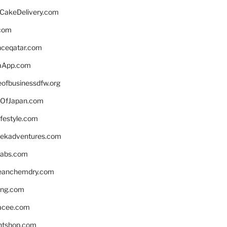
rCakeDelivery.com
.com
enceqatar.com
aApp.com
eofbusinessdfw.org
OfJapan.com
ifestyle.com
eekadventures.com
labs.com
leanchemdry.com
ing.com
acee.com
ntshop.com