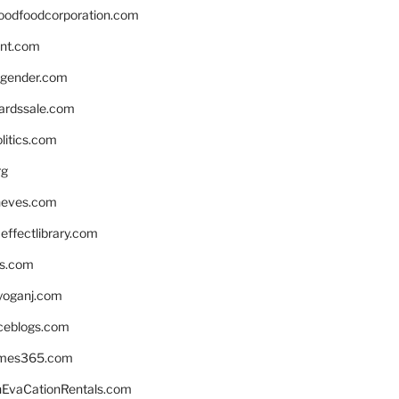
oodfoodcorporation.com
nnt.com
gender.com
ardssale.com
litics.com
rg
neves.com
ffectlibrary.com
ns.com
yoganj.com
rceblogs.com
ames365.com
EvaCationRentals.com