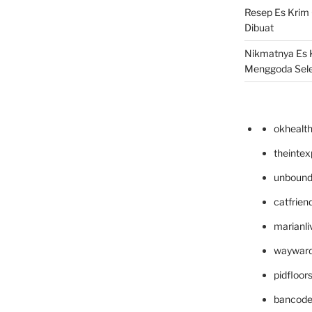
Resep Es Krim
Dibuat
Nikmatnya Es 
Menggoda Sel
okhealt
theinte
unbound
catfrien
marianli
wayward
pidfloo
bancode