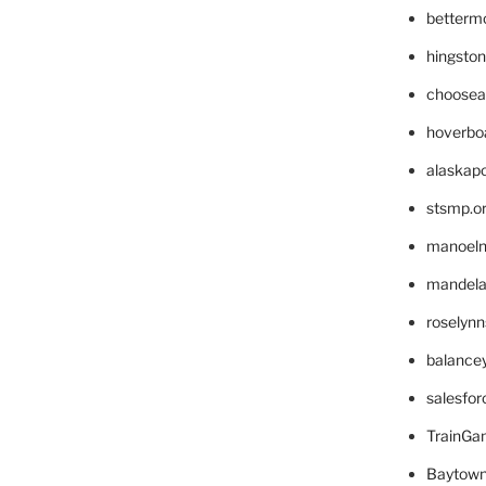
betterm
hingsto
choosea
hoverbo
alaskapo
stsmp.o
manoel
mandelae
roselyn
balance
salesfo
TrainG
Baytown