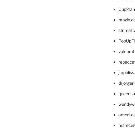
CupPlan
mpzin.c
stcreal.
PopUpFl
valueml
rebecca
jmpblis
drjorger
queensu
wendyw
ameri-
hrsrece