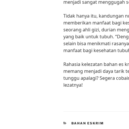
menjadi sangat menggugah se
Tidak hanya itu, kandungan nu
memberikan manfaat bagi kes
seorang ahli gizi, durian me
yang baik untuk tubuh. “Den
selain bisa menikmati rasany
manfaat bagi kesehatan tubuh,
Rahasia kelezatan bahan es 
memang menjadi daya tarik ters
tunggu apalagi? Segera cobain
lezatnya!
CATEGORIES
BAHAN ESKRIM