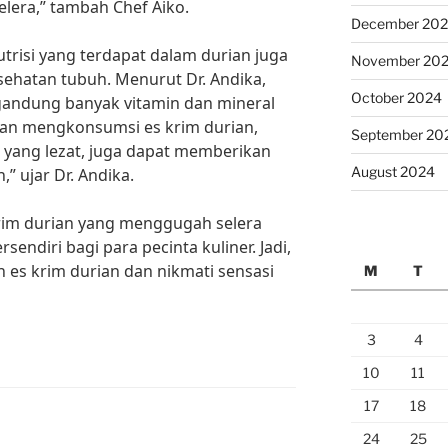
lera,” tambah Chef Aiko.
December 20
trisi yang terdapat dalam durian juga
November 20
ehatan tubuh. Menurut Dr. Andika,
October 2024
ngandung banyak vitamin dan mineral
gan mengkonsumsi es krim durian,
September 20
a yang lezat, juga dapat memberikan
August 2024
” ujar Dr. Andika.
krim durian yang menggugah selera
endiri bagi para pecinta kuliner. Jadi,
 es krim durian dan nikmati sensasi
M
T
3
4
10
11
17
18
24
25