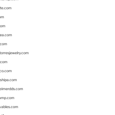
te.com
om
com
ea.com
.com
torresjewelry.com
s.com
ico.com
shipa.com
eimerdds.com
camp.com
ivables.com