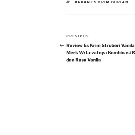
TAGS
BAHAN ES KRIM DURIAN
Post
Previous
PREVIOUS
navigation
Post
Review Es Krim Stroberi Vanila
Merk W: Lezatnya Kombinasi 
dan Rasa Vanila