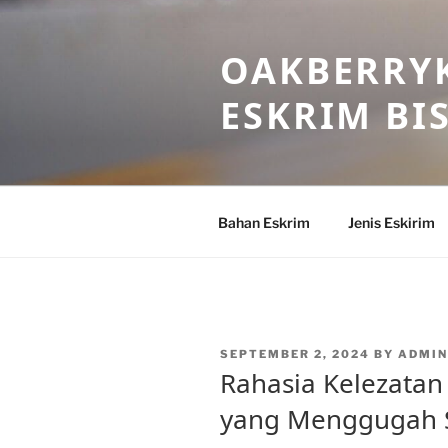
Skip
to
OAKBERRYK
content
ESKRIM BI
Bahan Eskrim
Jenis Eskirim
POSTED
SEPTEMBER 2, 2024
BY
ADMI
ON
Rahasia Kelezatan
yang Menggugah 