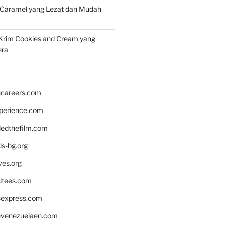
 Caramel yang Lezat dan Mudah
Krim Cookies and Cream yang
era
hcareers.com
xperience.com
edthefilm.com
ds-bg.org
ves.org
tees.com
rsexpress.com
venezuelaen.com