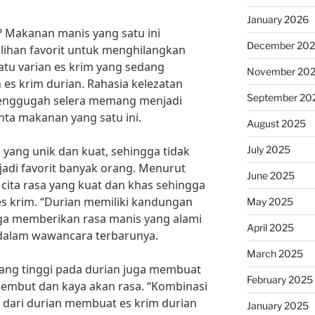
January 2026
? Makanan manis yang satu ini
December 20
lihan favorit untuk menghilangkan
satu varian es krim yang sedang
November 20
 es krim durian. Rahasia kelezatan
September 20
menggugah selera memang menjadi
inta makanan yang satu ini.
August 2025
July 2025
yang unik dan kuat, sehingga tidak
jadi favorit banyak orang. Menurut
June 2025
i cita rasa yang kuat dan khas sehingga
es krim. “Durian memiliki kandungan
May 2025
gga memberikan rasa manis yang alami
April 2025
o dalam wawancara terbarunya.
March 2025
yang tinggi pada durian juga membuat
February 2025
 lembut dan kaya akan rasa. “Kombinasi
 dari durian membuat es krim durian
January 2025