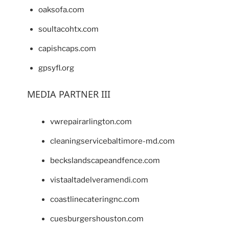
oaksofa.com
soultacohtx.com
capishcaps.com
gpsyfl.org
MEDIA PARTNER III
vwrepairarlington.com
cleaningservicebaltimore-md.com
beckslandscapeandfence.com
vistaaltadelveramendi.com
coastlinecateringnc.com
cuesburgershouston.com