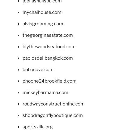
jbellasnailspa.com
mychaihouse.com
alvisgrooming.com
thegeorginaestate.com
blythewoodseafood.com
paolosdelibangkok.com
bobacove.com
phoone24brookfield.com
mickeybarmama.com
roadwayconstructioninc.com
shopdragonflyboutique.com
sportszilla.org