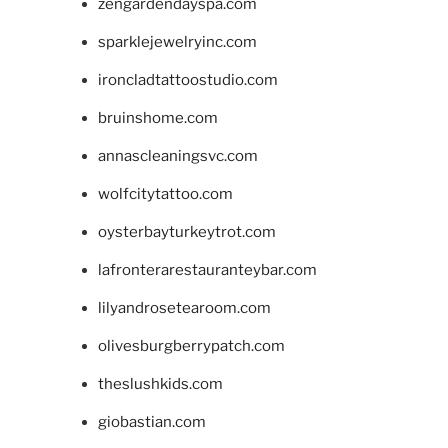
zengardendayspa.com
sparklejewelryinc.com
ironcladtattoostudio.com
bruinshome.com
annascleaningsvc.com
wolfcitytattoo.com
oysterbayturkeytrot.com
lafronterarestauranteybar.com
lilyandrosetearoom.com
olivesburgberrypatch.com
theslushkids.com
giobastian.com