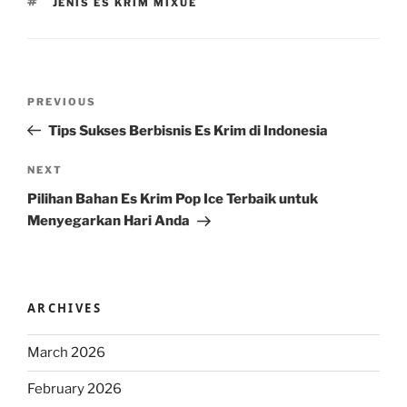
TAGS
JENIS ES KRIM MIXUE
Post
Previous
PREVIOUS
navigation
Post
Tips Sukses Berbisnis Es Krim di Indonesia
Next
NEXT
Post
Pilihan Bahan Es Krim Pop Ice Terbaik untuk
Menyegarkan Hari Anda
ARCHIVES
March 2026
February 2026