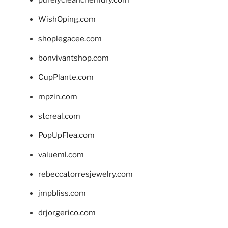
purelycleanchemdry.com
WishOping.com
shoplegacee.com
bonvivantshop.com
CupPlante.com
mpzin.com
stcreal.com
PopUpFlea.com
valueml.com
rebeccatorresjewelry.com
jmpbliss.com
drjorgerico.com