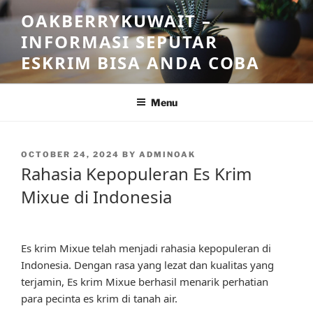
Skip
OAKBERRYKUWAIT –
to
INFORMASI SEPUTAR
content
ESKRIM BISA ANDA COBA
Menu
POSTED
OCTOBER 24, 2024
BY
ADMINOAK
ON
Rahasia Kepopuleran Es Krim
Mixue di Indonesia
Es krim Mixue telah menjadi rahasia kepopuleran di
Indonesia. Dengan rasa yang lezat dan kualitas yang
terjamin, Es krim Mixue berhasil menarik perhatian
para pecinta es krim di tanah air.