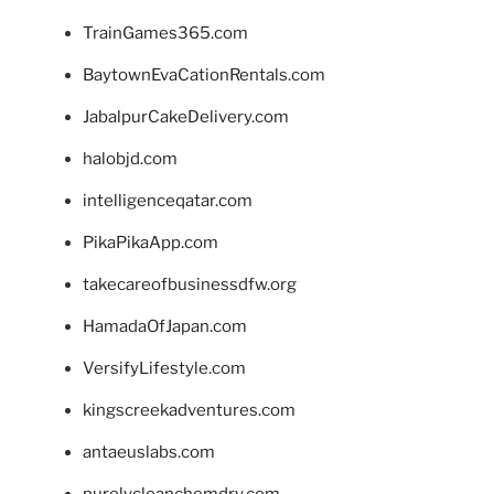
TrainGames365.com
BaytownEvaCationRentals.com
JabalpurCakeDelivery.com
halobjd.com
intelligenceqatar.com
PikaPikaApp.com
takecareofbusinessdfw.org
HamadaOfJapan.com
VersifyLifestyle.com
kingscreekadventures.com
antaeuslabs.com