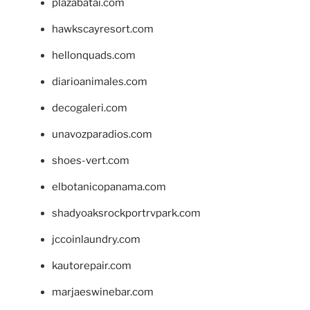
plazabatai.com
hawkscayresort.com
hellonquads.com
diarioanimales.com
decogaleri.com
unavozparadios.com
shoes-vert.com
elbotanicopanama.com
shadyoaksrockportrvpark.com
jccoinlaundry.com
kautorepair.com
marjaeswinebar.com