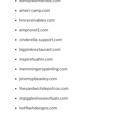
wendyweimerdds.com
ameri-camp.com
hrsreceivables.com
empconst1.com
cinderella-support.com
bigpinkrestaurant.com
inspirehuahin.com
memmingerspainting.com
jeremypbeasley.com
thesandwichdepotcos.com
drgiggleshouseofpain.com
hotflashdesigns.com