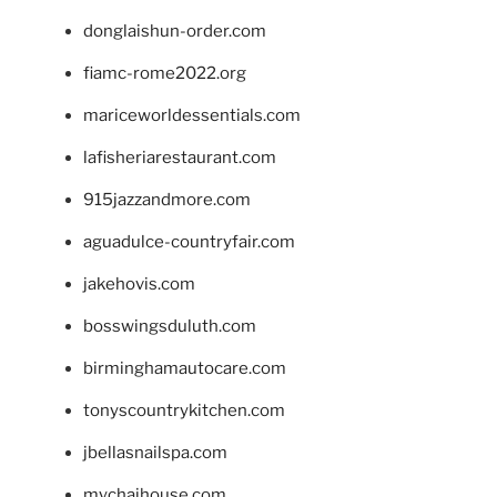
donglaishun-order.com
fiamc-rome2022.org
mariceworldessentials.com
lafisheriarestaurant.com
915jazzandmore.com
aguadulce-countryfair.com
jakehovis.com
bosswingsduluth.com
birminghamautocare.com
tonyscountrykitchen.com
jbellasnailspa.com
mychaihouse.com