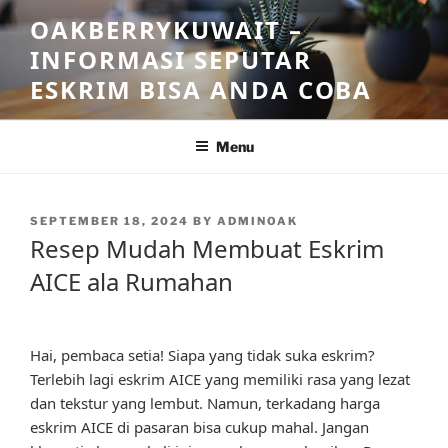
Skip
OAKBERRYKUWAIT –
to
INFORMASI SEPUTAR
content
ESKRIM BISA ANDA COBA
Menu
POSTED
SEPTEMBER 18, 2024
BY
ADMINOAK
ON
Resep Mudah Membuat Eskrim
AICE ala Rumahan
Hai, pembaca setia! Siapa yang tidak suka eskrim?
Terlebih lagi eskrim AICE yang memiliki rasa yang lezat
dan tekstur yang lembut. Namun, terkadang harga
eskrim AICE di pasaran bisa cukup mahal. Jangan