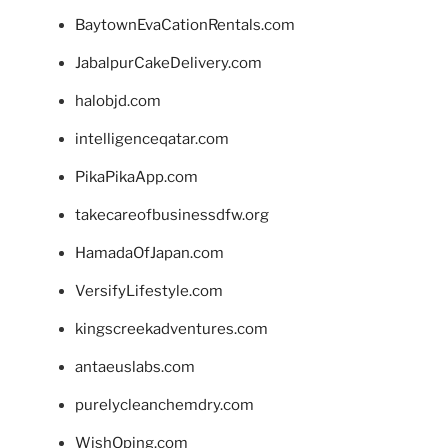
BaytownEvaCationRentals.com
JabalpurCakeDelivery.com
halobjd.com
intelligenceqatar.com
PikaPikaApp.com
takecareofbusinessdfw.org
HamadaOfJapan.com
VersifyLifestyle.com
kingscreekadventures.com
antaeuslabs.com
purelycleanchemdry.com
WishOping.com