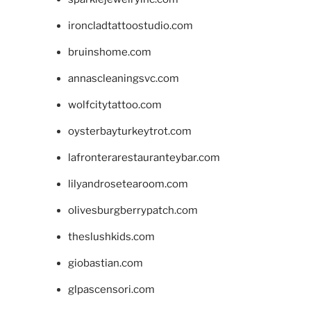
ironcladtattoostudio.com
bruinshome.com
annascleaningsvc.com
wolfcitytattoo.com
oysterbayturkeytrot.com
lafronterarestauranteybar.com
lilyandrosetearoom.com
olivesburgberrypatch.com
theslushkids.com
giobastian.com
glpascensori.com