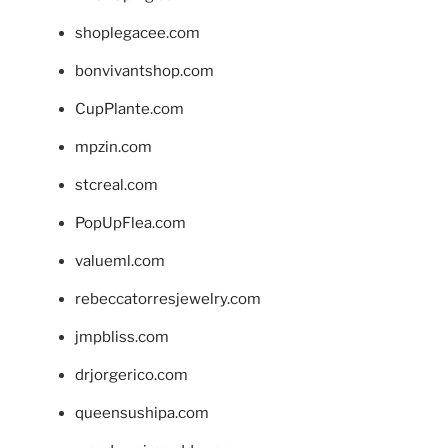
shoplegacee.com
bonvivantshop.com
CupPlante.com
mpzin.com
stcreal.com
PopUpFlea.com
valueml.com
rebeccatorresjewelry.com
jmpbliss.com
drjorgerico.com
queensushipa.com