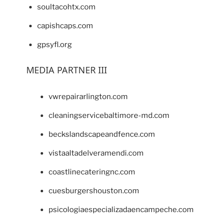
soultacohtx.com
capishcaps.com
gpsyfl.org
MEDIA PARTNER III
vwrepairarlington.com
cleaningservicebaltimore-md.com
beckslandscapeandfence.com
vistaaltadelveramendi.com
coastlinecateringnc.com
cuesburgershouston.com
psicologiaespecializadaencampeche.com