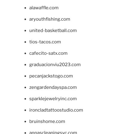
alawaffle.com
aryouthfishing.com
united-basketball.com
tios-tacos.com
cafecito-satx.com
graduacionviu2023.com
pecanjackstogo.com
zengardendayspa.com
sparklejewelryinc.com
ironcladtattoostudio.com
bruinshome.com
annascleaningsvc.com