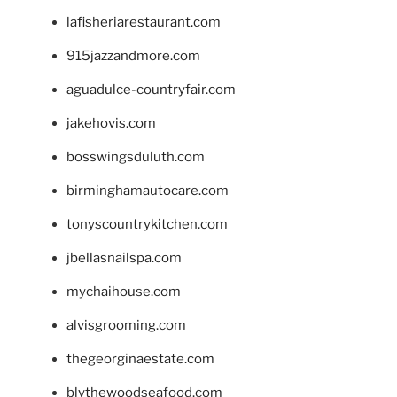
lafisheriarestaurant.com
915jazzandmore.com
aguadulce-countryfair.com
jakehovis.com
bosswingsduluth.com
birminghamautocare.com
tonyscountrykitchen.com
jbellasnailspa.com
mychaihouse.com
alvisgrooming.com
thegeorginaestate.com
blythewoodseafood.com