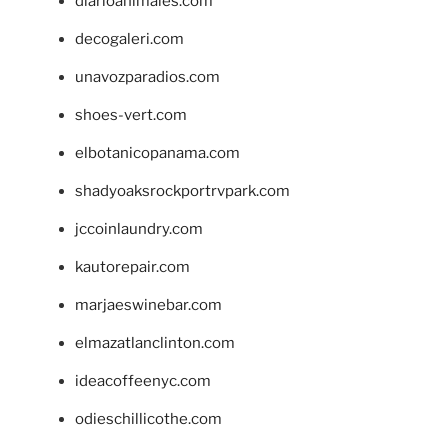
diarioanimales.com
decogaleri.com
unavozparadios.com
shoes-vert.com
elbotanicopanama.com
shadyoaksrockportrvpark.com
jccoinlaundry.com
kautorepair.com
marjaeswinebar.com
elmazatlanclinton.com
ideacoffeenyc.com
odieschillicothe.com