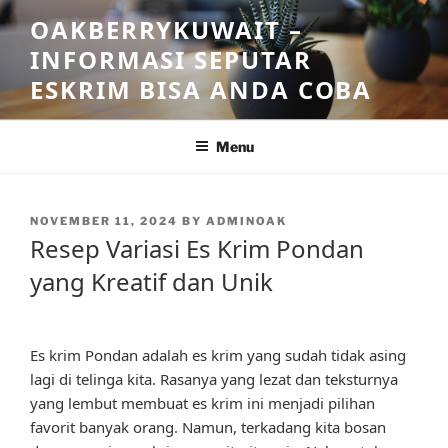
Skip
OAKBERRYKUWAIT –
to
INFORMASI SEPUTAR
content
ESKRIM BISA ANDA COBA
Menu
POSTED
NOVEMBER 11, 2024
BY
ADMINOAK
ON
Resep Variasi Es Krim Pondan
yang Kreatif dan Unik
Es krim Pondan adalah es krim yang sudah tidak asing
lagi di telinga kita. Rasanya yang lezat dan teksturnya
yang lembut membuat es krim ini menjadi pilihan
favorit banyak orang. Namun, terkadang kita bosan