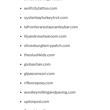
wolfcitytattoo.com
oysterbayturkeytrot.com
lafronterarestauranteybar.com
lilyandrosetearoom.com
olivesburgberrypatch.com
theslushkids.com
giobastian.com
glpascensori.com
rifloorepoxy.com
woolleymillingandpaving.com
uptonpvd.com