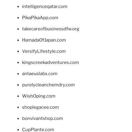
intelligenceqatar.com
PikaPikaApp.com
takecareofbusinessdfw.org
HamadaOfJapan.com
VersifyLifestyle.com
kingscreekadventures.com
antaeuslabs.com
purelycleanchemdry.com
WishOping.com
shoplegacee.com
bonvivantshop.com
CupPlante.com