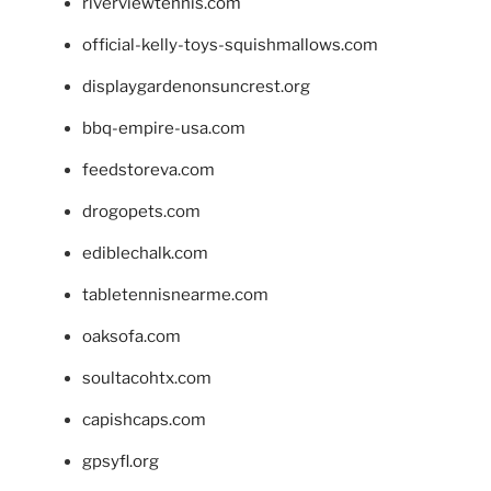
riverviewtennis.com
official-kelly-toys-squishmallows.com
displaygardenonsuncrest.org
bbq-empire-usa.com
feedstoreva.com
drogopets.com
ediblechalk.com
tabletennisnearme.com
oaksofa.com
soultacohtx.com
capishcaps.com
gpsyfl.org