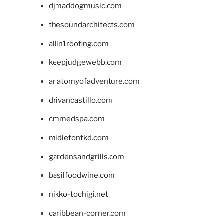
djmaddogmusic.com
thesoundarchitects.com
allin1roofing.com
keepjudgewebb.com
anatomyofadventure.com
drivancastillo.com
cmmedspa.com
midletontkd.com
gardensandgrills.com
basilfoodwine.com
nikko-tochigi.net
caribbean-corner.com