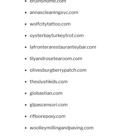
bruinshome.com
annascleaningsvc.com
wolfcitytattoo.com
oysterbayturkeytrot.com
lafronterarestauranteybar.com
lilyandrosetearoom.com
olivesburgberrypatch.com
theslushkids.com
giobastian.com
glpascensori.com
rifloorepoxy.com
woolleymillingandpaving.com