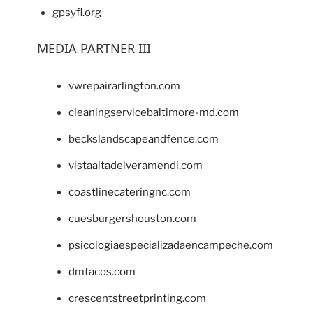
gpsyfl.org
MEDIA PARTNER III
vwrepairarlington.com
cleaningservicebaltimore-md.com
beckslandscapeandfence.com
vistaaltadelveramendi.com
coastlinecateringnc.com
cuesburgershouston.com
psicologiaespecializadaencampeche.com
dmtacos.com
crescentstreetprinting.com