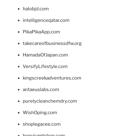
halobjd.com
intelligenceqatar.com
PikaPikaApp.com
takecareofbusinessdfw.org
HamadaOfJapan.com
VersifyLifestyle.com
kingscreekadventures.com
antaeuslabs.com
purelycleanchemdry.com
WishOping.com
shoplegacee.com
bonvivantshop.com