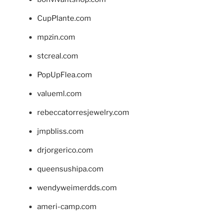
CupPlante.com
mpzin.com
stcreal.com
PopUpFlea.com
valueml.com
rebeccatorresjewelry.com
jmpbliss.com
drjorgerico.com
queensushipa.com
wendyweimerdds.com
ameri-camp.com