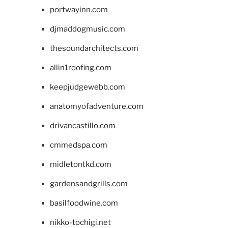
portwayinn.com
djmaddogmusic.com
thesoundarchitects.com
allin1roofing.com
keepjudgewebb.com
anatomyofadventure.com
drivancastillo.com
cmmedspa.com
midletontkd.com
gardensandgrills.com
basilfoodwine.com
nikko-tochigi.net