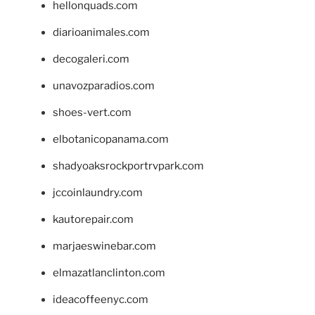
hellonquads.com
diarioanimales.com
decogaleri.com
unavozparadios.com
shoes-vert.com
elbotanicopanama.com
shadyoaksrockportrvpark.com
jccoinlaundry.com
kautorepair.com
marjaeswinebar.com
elmazatlanclinton.com
ideacoffeenyc.com