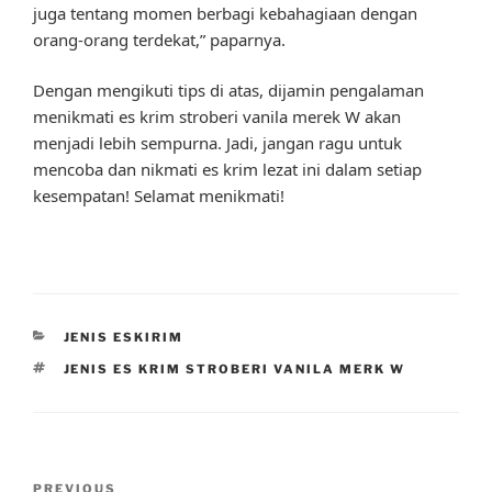
juga tentang momen berbagi kebahagiaan dengan
orang-orang terdekat,” paparnya.
Dengan mengikuti tips di atas, dijamin pengalaman
menikmati es krim stroberi vanila merek W akan
menjadi lebih sempurna. Jadi, jangan ragu untuk
mencoba dan nikmati es krim lezat ini dalam setiap
kesempatan! Selamat menikmati!
CATEGORIES
JENIS ESKIRIM
TAGS
JENIS ES KRIM STROBERI VANILA MERK W
Post
Previous
PREVIOUS