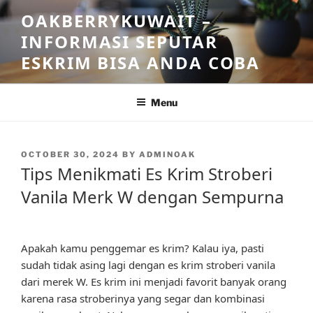
Skip
OAKBERRYKUWAIT –
to
INFORMASI SEPUTAR
content
ESKRIM BISA ANDA COBA
Menu
POSTED
OCTOBER 30, 2024
BY
ADMINOAK
ON
Tips Menikmati Es Krim Stroberi
Vanila Merk W dengan Sempurna
Apakah kamu penggemar es krim? Kalau iya, pasti
sudah tidak asing lagi dengan es krim stroberi vanila
dari merek W. Es krim ini menjadi favorit banyak orang
karena rasa stroberinya yang segar dan kombinasi