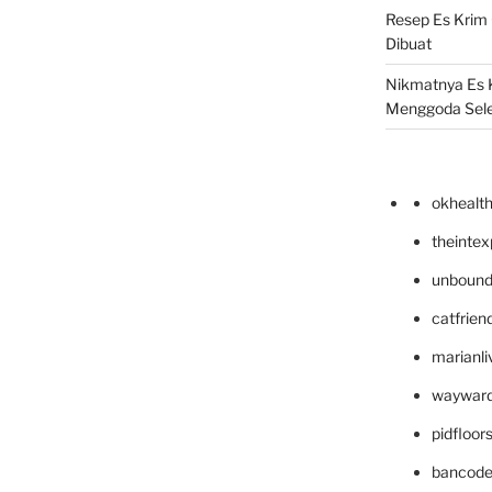
Resep Es Krim
Dibuat
Nikmatnya Es 
Menggoda Sel
okhealt
theinte
unbound
catfrien
marianli
wayward
pidfloo
bancode