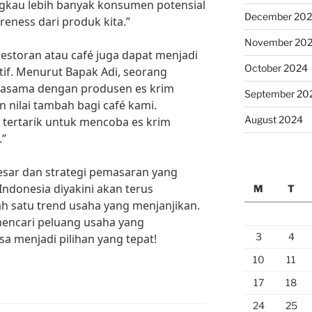
angkau lebih banyak konsumen potensial
December 20
ness dari produk kita.”
November 20
restoran atau café juga dapat menjadi
October 2024
tif. Menurut Bapak Adi, seorang
erjasama dengan produsen es krim
September 20
 nilai tambah bagi café kami.
August 2024
tertarik untuk mencoba es krim
.”
esar dan strategi pemasaran yang
 Indonesia diyakini akan terus
M
T
h satu trend usaha yang menjanjikan.
mencari peluang usaha yang
3
4
sa menjadi pilihan yang tepat!
10
11
17
18
24
25