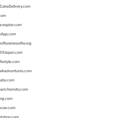
rCakeDelivery.com
.com
enceqatar.com
aApp.com
eofbusinessdfw.org
OfJapan.com
ifestyle.com
eekadventures.com
labs.com
leanchemdry.com
ing.com
acee.com
ntshop.com