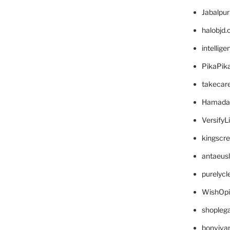
Jabalpu
halobjd
intellig
PikaPik
takecar
Hamada
VersifyL
kingscr
antaeus
purelyc
WishOp
shopleg
bonviva