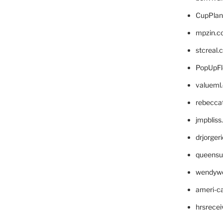
CupPlan
mpzin.c
stcreal.
PopUpFl
valueml
rebecca
jmpblis
drjorger
queensu
wendyw
ameri-
hrsrece