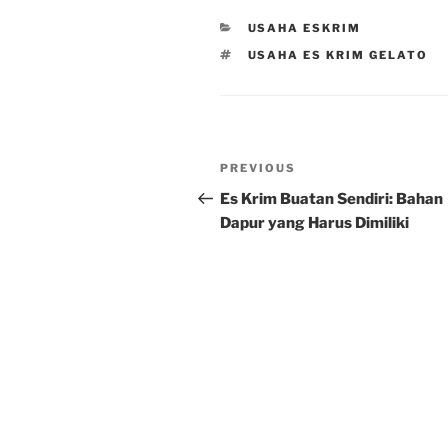
CATEGORIES
USAHA ESKRIM
TAGS
USAHA ES KRIM GELATO
Post
Previous
PREVIOUS
navigation
Post
Es Krim Buatan Sendiri: Bahan
Dapur yang Harus Dimiliki