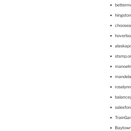
betterm
hingsto
choosea
hoverbo
alaskapo
stsmp.o
manoel
mandelae
roselyn
balance
salesfo
TrainG
Baytown