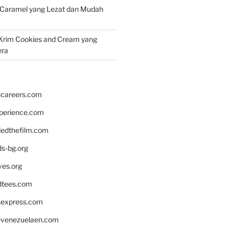
 Caramel yang Lezat dan Mudah
Krim Cookies and Cream yang
era
hcareers.com
xperience.com
edthefilm.com
ds-bg.org
ves.org
tees.com
rsexpress.com
venezuelaen.com