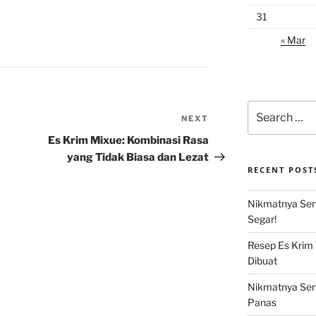
31
« Mar
Search
NEXT
Next
for:
Post
Es Krim Mixue: Kombinasi Rasa
yang Tidak Biasa dan Lezat
RECENT POST
Nikmatnya Sens
Segar!
Resep Es Krim
Dibuat
Nikmatnya Sens
Panas