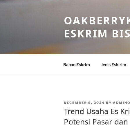
Skip
to
OAKBERRYK
content
ESKRIM BI
Bahan Eskrim
Jenis Eskirim
POSTED
DECEMBER 9, 2024
BY
ADMIN
ON
Trend Usaha Es Kri
Potensi Pasar dan