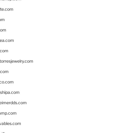
te.com
om
com
ea.com
.com
torresjewelry.com
s.com
ico.com
shipa.com
eimerdds.com
camp.com
ivables.com