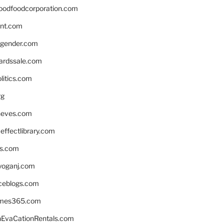
oodfoodcorporation.com
nnt.com
gender.com
ardssale.com
litics.com
rg
neves.com
ffectlibrary.com
ns.com
yoganj.com
rceblogs.com
ames365.com
EvaCationRentals.com