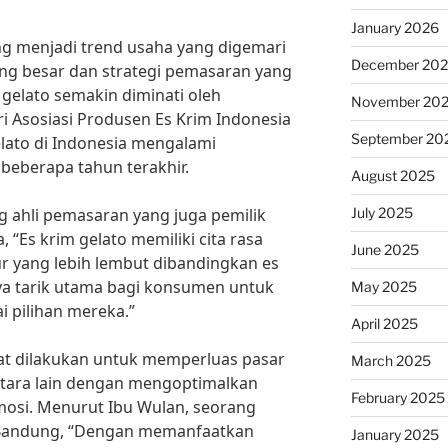
January 2026
g menjadi trend usaha yang digemari
December 20
yang besar dan strategi pemasaran yang
 gelato semakin diminati oleh
November 20
i Asosiasi Produsen Es Krim Indonesia
September 20
elato di Indonesia mengalami
 beberapa tahun terakhir.
August 2025
July 2025
 ahli pemasaran yang juga pemilik
, “Es krim gelato memiliki cita rasa
June 2025
ur yang lebih lembut dibandingkan es
aya tarik utama bagi konsumen untuk
May 2025
i pilihan mereka.”
April 2025
at dilakukan untuk memperluas pasar
March 2025
antara lain dengan mengoptimalkan
February 2025
omosi. Menurut Ibu Wulan, seorang
i Bandung, “Dengan memanfaatkan
January 2025